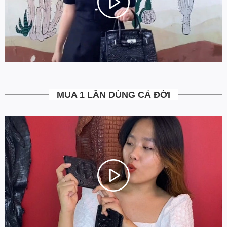
Bạn được quyền kiểm tra sản phẩm khi thanh toán để tránh nhận
hàng không ưng ý. Ngoài ra Ovenis còn có chính sách đổi trả
trong vòng 7 ngày kể từ ngày nhận hàng
(Xem chi tiết)
.
5. Miễn Phí Giao Hàng không?
Toàn bộ các đơn hàng từ 500k đều được Ovenis hỗ trợ giao hàng
tận nhà miễn phí. Giá bạn thấy trên website là tất cả những gì
bạn phải trả. Tặng thêm khách cũ với ưu đãi riêng, free ship đơn
từ 0đ.
MUA 1 LẦN DÙNG CẢ ĐỜI
6. Vì sao cam kết Giá Tốt Nhất?
Chúng tôi chọn cách tối ưu chi phí như không phân phối qua
trung gian, không cửa hàng để giảm chi phí vận hành (hàng sản
xuất từ xưởng đóng gói và vận chuyển trực tiếp tới tay người sử
dụng). Tập trung vào cải thiện chất lượng sản phẩm và nâng cao
dịch vụ chăm sóc khách hàng.