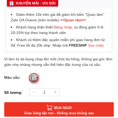
KHUYỄN MÃI - ƯU ĐÃI
Giảm thêm 15k trên giá đã giảm khi bấm "Quan tâm"
Zalo OA Ovenis (trên mobile)
>>Quan tâm<<
Khách hàng thân thiết
Đăng nhập
, tự động giảm 5-8-
10-15% tùy theo hạng thành viên
Khách cũ thêm đặc quyền miễn phí giao hàng đơn từ
0đ. Free tối đa 20k ship. Nhập mã
FREESHIP
Sao chép
Ví làm từ da bụng chạy lên một chút da hông, không gai góc đơn
giản nhẹ nhàng nhưng vẫn thể hiện đặc trưng của cá sấu.
Màu sắc:
Số lượng:
MUA NGAY
Giao hàng tận nơi - Không mua không sao