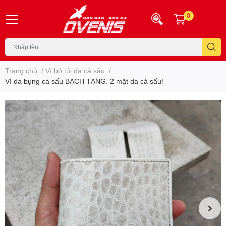
0
Trang chủ
/
Ví bỏ túi da cá sấu
/
Ví da bụng cá sấu BẠCH TẠNG. 2 mặt da cá sấu!