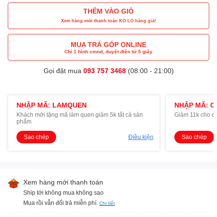
THÊM VÀO GIỎ
Xem hàng mới thanh toán KO LO hàng giả!
MUA TRẢ GÓP ONLINE
Chỉ 1 hình cmnd, duyệt điện tử 5 giây
Gọi đặt mua
093 757 3468
(08:00 - 21:00)
NHẬP MÃ: LAMQUEN
NHẬP MÃ: O
Khách mới tặng mã làm quen giảm 5k tất cả sản
Giảm 11k cho đ
phẩm
Sao chép
Điều kiện
Sao chép
Xem hàng mới thanh toán
Ship tới không mua không sao
Mua rồi vẫn đổi trả miễn phí.
Chi tiết