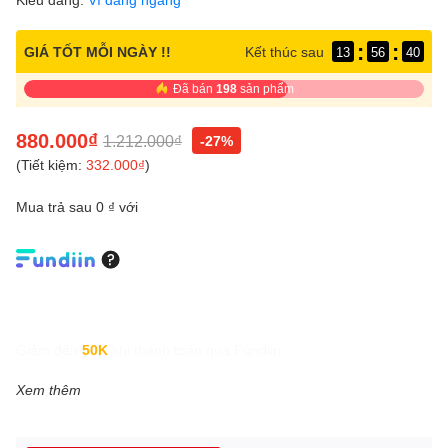
:
:
GIÁ TỐT MỖI NGÀY !!
Kết thúc sau
13
56
39
Đã bán
198
sản phẩm
880.000₫
1.212.000₫
-27%
(Tiết kiệm:
332.000₫
)
Mua trả sau 0 ₫ với
Giảm đến
50K
khi thanh toán qua Fundiin.
Xem thêm