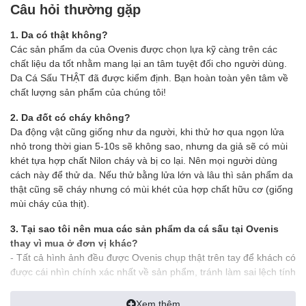
Câu hỏi thường gặp
- Màu sắc: trắng bạch tạng hiếm có
- Nguyên liệu: Da cá sấu 2 mặt
1. Da có thật không?
- Size khi gập lại 12.5 x 9.5 cm (6 ngăn nhỏ đựng atm, cmnd, giấy
Các sản phẩm da của Ovenis được chọn lựa kỹ càng trên các
tờ xe..)
chất liệu da tốt nhằm mang lại an tâm tuyệt đối cho người dùng.
- 3 ngăn lớn đựng tiền thoải mái (1 ngăn khóa)
Da Cá Sấu THẬT đã được kiểm định. Bạn hoàn toàn yên tâm về
- Sản phẩm được bảo hành chính hãng 1 năm
chất lượng sản phẩm của chúng tôi!
✪ GIỚI THIỆU:
2. Da đốt có cháy không?
Da động vật cũng giống như da người, khi thử hơ qua ngọn lửa
- Ví Da Cá Sấu là một vật dùng tuy nhỏ bé nhưng người sở hữu
nhỏ trong thời gian 5-10s sẽ không sao, nhưng da giả sẽ có mùi
nó toát ra một
phong thái không hề nhỏ
. Bạn sẽ cảm thấy
tựn
khét tựa hợp chất Nilon cháy và bị co lại. Nên mọi người dùng
tin, hãnh diện
với những người xung quanh mỗi khi dùng tới nó.
cách này để thử da. Nếu thử bằng lửa lớn và lâu thì sản phẩm da
thật cũng sẽ cháy nhưng có mùi khét của hợp chất hữu cơ (giống
- Một người đàn ông thành công không thể tách rời những sản
mùi cháy của thịt).
phẩm mang tính đẳng cấp. Và bạn chính là một trong
những
người thành công
đó khi sở hữu cho mình sản phẩm Ví
3. Tại sao tôi nên mua các sản phẩm da cá sấu tại Ovenis
Da Cá Sấu Thật tại Ovenis.
thay vì mua ở đơn vị khác?
- Tất cả hình ảnh đều được Ovenis chụp thật trên tay để khách có
—————————————————————
được cái nhìn chính xác nhất về sản phẩm, tránh làm sai lệch tính
✪ CAM KẾT:
thực tế của sản phẩm
Xem thêm