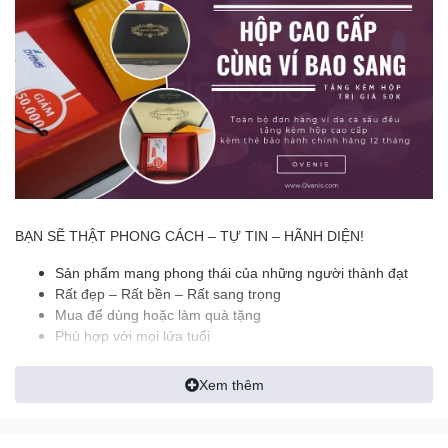
BẠN SẼ THẬT PHONG CÁCH – TỰ TIN – HÃNH DIỆN!
Sản phẩm mang phong thái của những người thành đạt
Rất đẹp – Rất bền – Rất sang trọng
Mua để dùng hoặc làm quà tặng
Phù hợp với mọi lứa tuổi
======================================
Xem thêm
✪ ĐẶC ĐIỂM NỔI BẬT:
- Thiết kế Dáng Ngang Dễ Sử Dụng