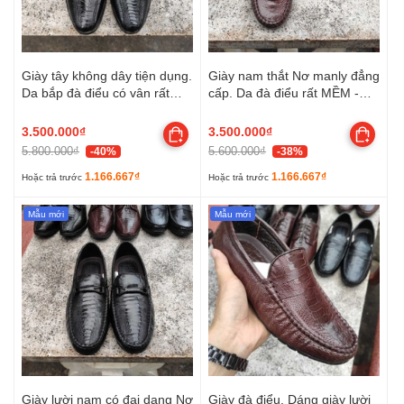
Giày tây không dây tiện dụng.
Giày nam thắt Nơ manly đẳng
Da bắp đà điểu có vân rất
cấp. Da đà điểu rất MỀM -
đẹp!
BỀN!
3.500.000₫
3.500.000₫
5.800.000₫
5.600.000₫
-40%
-38%
1.166.667₫
1.166.667₫
Hoặc trả trước
Hoặc trả trước
Mẫu mới
Mẫu mới
Giày lười nam có đai dạng Nơ
Giày đà điểu. Dáng giày lười