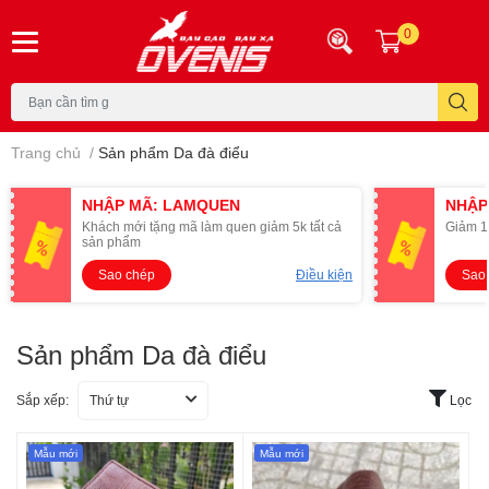
0
Trang chủ
/
Sản phẩm Da đà điểu
NHẬP MÃ: LAMQUEN
NHẬP
Khách mới tặng mã làm quen giảm 5k tất cả
Giảm 1
sản phẩm
Sao chép
Điều kiện
Sao
Sản phẩm Da đà điểu
Sắp xếp:
Thứ tự
Lọc
Mẫu mới
Mẫu mới