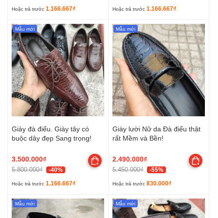
1.166.667₫
1.166.667₫
Hoặc trả trước
Hoặc trả trước
Mẫu mới
Mẫu mới
Giày đà điểu. Giày tây có
Giày lười Nữ da Đà điểu thật
buộc dây đẹp Sang trọng!
rất Mềm và Bền!
3.500.000₫
2.490.000₫
5.800.000₫
5.450.000₫
-40%
-55%
1.166.667₫
830.000₫
Hoặc trả trước
Hoặc trả trước
Mẫu mới
Mẫu mới