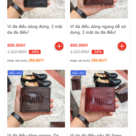
Ví đà điểu dáng đứng. 2 mặt
Ví đà điểu dáng ngang dễ sử
da đà điểu!
dụng. 2 mặt da đà điểu!
800.000₫
800.000₫
1.212.000₫
1.212.000₫
-34%
-34%
266.667₫
266.667₫
Hoặc trả trước
Hoặc trả trước
Mẫu mới
Mẫu mới
Ví đà điểu dáng ngang. Da
Ví da đà điểu nâu đỏ Sang