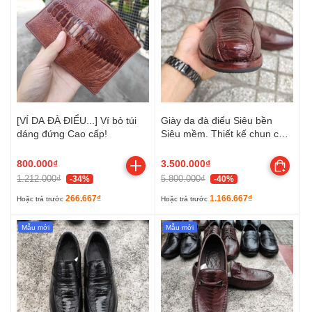
[VÍ DA ĐÀ ĐIỂU...] Ví bỏ túi
Giày da đà điểu Siêu bền
dáng đứng Cao cấp!
Siêu mềm. Thiết kế chun co
giãn Cao cấp tiện lợi!
800.000₫
3.500.000₫
1.212.000₫
5.800.000₫
-34%
-40%
266.667₫
1.166.667₫
Hoặc trả trước
Hoặc trả trước
Mẫu mới
Mẫu mới