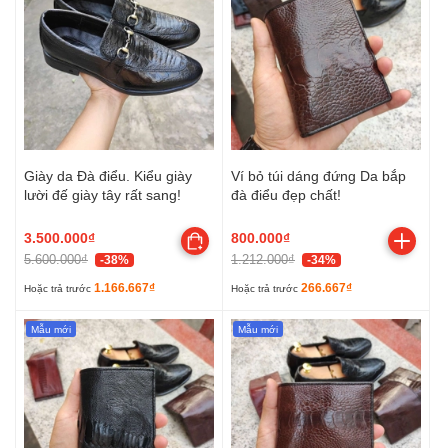
Giày da Đà điểu. Kiểu giày
Ví bỏ túi dáng đứng Da bắp
lười đế giày tây rất sang!
đà điểu đẹp chất!
3.500.000₫
800.000₫
5.600.000₫
1.212.000₫
-38%
-34%
1.166.667₫
266.667₫
Hoặc trả trước
Hoặc trả trước
Mẫu mới
Mẫu mới