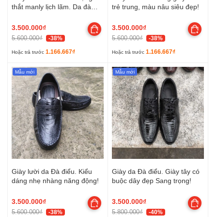
thắt manly lịch lãm. Da đà
trẻ trung, màu nâu siêu đẹp!
điểu siêu bền!
3.500.000₫
3.500.000₫
5.600.000₫
5.600.000₫
-38%
-38%
1.166.667₫
1.166.667₫
Hoặc trả trước
Hoặc trả trước
Mẫu mới
Mẫu mới
Giày lười da Đà điểu. Kiểu
Giày da Đà điểu. Giày tây có
dáng nhẹ nhàng năng động!
buộc dây đẹp Sang trọng!
3.500.000₫
3.500.000₫
5.600.000₫
5.800.000₫
-38%
-40%