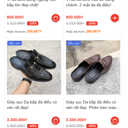
bắp lớn đẹp chất!
chảnh. 2 mặt da đà điểu!
800.000₫
800.000₫
1.212.000₫
1.212.000₫
-34%
-34%
266.667₫
266.667₫
Hoặc trả trước
Hoặc trả trước
Mẫu mới
Mẫu mới
Giày sục Da bắp đà điểu có
Giày sục Da bắp đà điểu có
vân rất đẹp!
vân rất đẹp. Phiên bản màu
nâu huyền thoại!
3.300.000₫
3.300.000₫
5.800.000₫
5.800.000₫
-44%
-44%