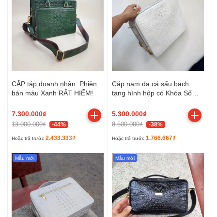
CẶP táp doanh nhân. Phiên
Cặp nam da cá sấu bạch
bản màu Xanh RẤT HIẾM!
tạng hình hộp có Khóa Số
bảo mật. Size tầm trung dễ
dùng!
7.300.000₫
5.300.000₫
13.000.000₫
8.500.000₫
-44%
-38%
2.433.333₫
1.766.667₫
Hoặc trả trước
Hoặc trả trước
Mẫu mới
Mẫu mới