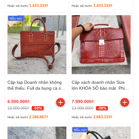
1.433.333₫
1.433.333₫
Hoặc trả trước
Hoặc trả trước
Mẫu mới
Cặp tap Doanh nhân không
Cặp xách doanh nhân Size
thể thiếu. Full da bụng cá sấu
lớn KHÓA SỐ bảo mật. Phiên
nâu đỏ bao đẹp!
bản Cá sấu nâu đỏ sang
trọng!
6.500.000₫
7.990.000₫
13.000.000₫
13.000.000₫
-50%
-39%
2.166.667₫
2.663.333₫
Hoặc trả trước
Hoặc trả trước
Mẫu mới