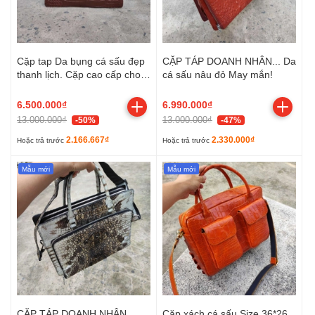
Cặp tap Da bụng cá sấu đẹp
CẶP TÁP DOANH NHÂN... Da
thanh lịch. Cặp cao cấp cho
cá sấu nâu đỏ May mắn!
Doanh nhân!
6.500.000₫
6.990.000₫
13.000.000₫
13.000.000₫
-50%
-47%
2.166.667₫
2.330.000₫
Hoặc trả trước
Hoặc trả trước
Mẫu mới
Mẫu mới
CẶP TÁP DOANH NHÂN...
Cặp xách cá sấu Size 36*26