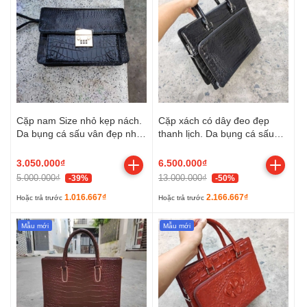
Cặp nam Size nhỏ kẹp nách.
Cặp xách có dây đeo đẹp
Da bụng cá sấu vân đẹp nhẹ
thanh lịch. Da bụng cá sấu
nhàng!
trơn mềm!
3.050.000₫
6.500.000₫
5.000.000₫
13.000.000₫
-39%
-50%
1.016.667₫
2.166.667₫
Hoặc trả trước
Hoặc trả trước
Mẫu mới
Mẫu mới