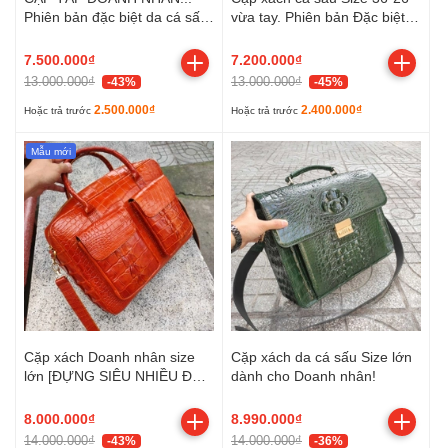
Phiên bản đặc biệt da cá sấu
vừa tay. Phiên bản Đặc biệt
Nguyên thủy!
có ngăn Laptop/macbook
7.500.000₫
7.200.000₫
13.000.000₫
13.000.000₫
-43%
-45%
2.500.000₫
2.400.000₫
Hoặc trả trước
Hoặc trả trước
Mẫu mới
Cặp xách Doanh nhân size
Cặp xách da cá sấu Size lớn
lớn [ĐỰNG SIÊU NHIỀU ĐỒ]
dành cho Doanh nhân!
Da cá sấu màu Vàng bò rất
đẹp!
8.000.000₫
8.990.000₫
14.000.000₫
14.000.000₫
-43%
-36%