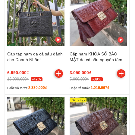
Cặp táp nam da cá sấu dành
Cặp nam KHÓA SỐ BẢO
cho Doanh Nhân!
MẬT da cá sấu nguyên tấm
cao cấp!
6.990.000₫
3.050.000₫
13.000.000₫
5.000.000₫
-47%
-39%
2.330.000₫
1.016.667₫
Hoặc trả trước
Hoặc trả trước
Bán chạy