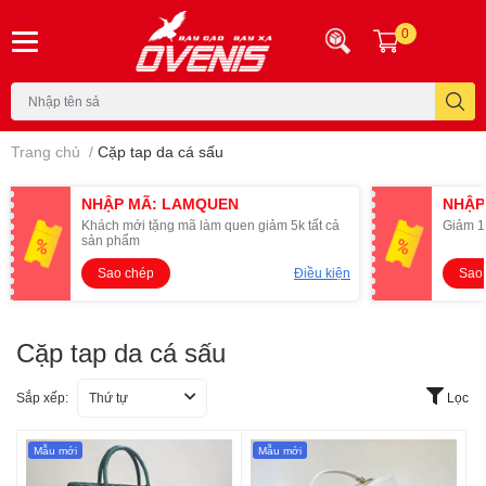
0
Trang chủ
/
Cặp tap da cá sấu
NHẬP MÃ: LAMQUEN
NHẬP
Khách mới tặng mã làm quen giảm 5k tất cả
Giảm 1
sản phẩm
Sao chép
Điều kiện
Sao
Cặp tap da cá sấu
Sắp xếp:
Thứ tự
Lọc
Mẫu mới
Mẫu mới