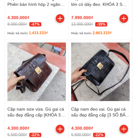
Phiên bản hình hộp 2 ngăn
lớn có dây đeo. KHÓA 3 SỐ
MỚI!
bảo mật!
4.300.000₫
7.990.000₫
8.000.000₫
13.000.000₫
-47%
-39%
1.433.333₫
2.663.333₫
Hoặc trả trước
Hoặc trả trước
Cặp nam size vừa. Gù gai cá
Cặp nam đeo vai. Gù gai cá
sấu đẹp đẳng cấp [KHÓA 3
sấu đẹp đẳng cấp [3 SỐ BẢO
SỐ BẢO MẬT]
MẬT]
4.300.000₫
4.300.000₫
5.500.000₫
5.500.000₫
-22%
-22%