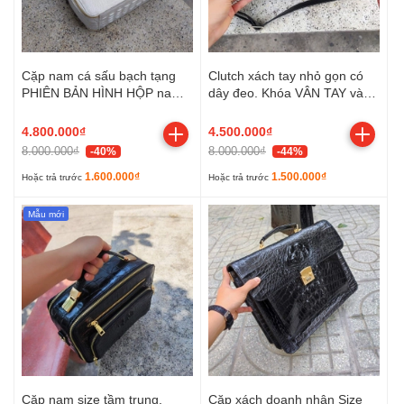
Cặp nam cá sấu bạch tạng
Clutch xách tay nhỏ gọn có
PHIÊN BẢN HÌNH HỘP nam
dây đeo. Khóa VÂN TAY và
tính. Size tầm trung dễ dùng!
miễn phí KHẮC TÊN chính
chủ!
4.800.000₫
4.500.000₫
8.000.000₫
8.000.000₫
-40%
-44%
1.600.000₫
1.500.000₫
Hoặc trả trước
Hoặc trả trước
Mẫu mới
Cặp nam size tầm trung.
Cặp xách doanh nhân Size