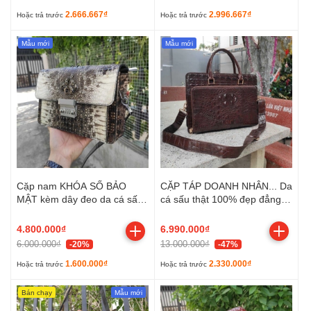
2.666.667₫
2.996.667₫
Hoặc trả trước
Hoặc trả trước
Mẫu mới
Mẫu mới
Cặp nam KHÓA SỐ BẢO
CẶP TÁP DOANH NHÂN... Da
MẬT kèm dây đeo da cá sấu
cá sấu thật 100% đẹp đẳng
NGUYÊN THỦY mộc mạc!
cấp!
4.800.000₫
6.990.000₫
6.000.000₫
13.000.000₫
-20%
-47%
1.600.000₫
2.330.000₫
Hoặc trả trước
Hoặc trả trước
Bán chạy
Mẫu mới