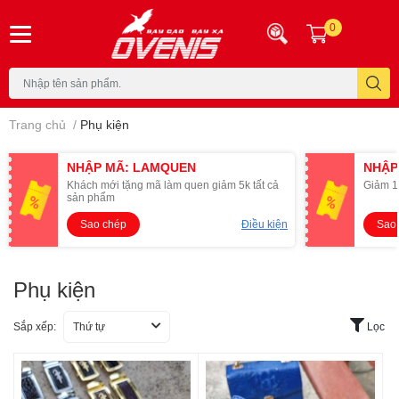
0
Trang chủ
/
Phụ kiện
NHẬP MÃ: LAMQUEN
NHẬP
Khách mới tặng mã làm quen giảm 5k tất cả
Giảm 1
sản phẩm
Sao chép
Điều kiện
Sao
Phụ kiện
Sắp xếp:
Thứ tự
Lọc