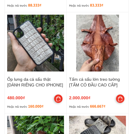
88.333₫
83.333₫
Hoặc trả trước
Hoặc trả trước
Ốp lưng da cá sấu thật
Tấm cá sấu lớn treo tường
[DÀNH RIÊNG CHO IPHONE]
[TẤM CÓ ĐẦU CAO CẤP]
480.000₫
2.000.000₫
160.000₫
666.667₫
Hoặc trả trước
Hoặc trả trước