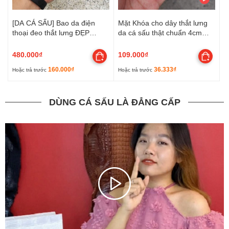
[DA CÁ SẤU] Bao da điện
Mặt Khóa cho dây thắt lưng
thoại đeo thắt lưng ĐẸP
da cá sấu thật chuẩn 4cm
ĐẲNG CẤP!
[NHIỀU MÀU] Kim loại đúc
nguyên khối không gỉ sét!
480.000₫
109.000₫
160.000₫
36.333₫
Hoặc trả trước
Hoặc trả trước
DÙNG CÁ SẤU LÀ ĐẲNG CẤP