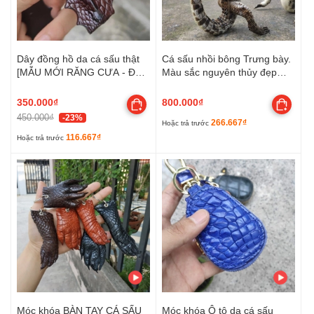
Dây đồng hồ da cá sấu thật
Cá sấu nhồi bông Trưng bày.
[MẪU MỚI RĂNG CƯA - ĐẸP
Màu sắc nguyên thủy đẹp
PHONG CÁCH]
đúng chất!
350.000₫
800.000₫
450.000₫
-23%
266.667₫
Hoặc trả trước
116.667₫
Hoặc trả trước
Móc khóa BÀN TAY CÁ SẤU
Móc khóa Ô tô da cá sấu