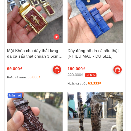
Mặt Khóa cho dây thắt lưng
Dây đồng hồ da cá sấu thật
da cá sấu thật chuẩn 3.5cm
[NHIỀU MÀU - ĐỦ SIZE]
[NHIỀU MÀU] Kim loại đúc
nguyên khối không gỉ sét!
99.000₫
190.000₫
220.000₫
-14%
33.000₫
Hoặc trả trước
63.333₫
Hoặc trả trước
Mẫu mới