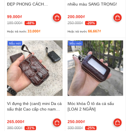
ĐẸP PHONG CÁCH
nhiều màu SANG TRỌNG!
MST9TH!
99.000₫
200.000₫
189.000₫
250.000₫
-48%
-20%
33.000₫
66.667₫
Hoặc trả trước
Hoặc trả trước
Mẫu mới
Mẫu mới
Ví đựng thẻ (card) mini Da cá
Móc khóa Ô tô da cá sấu
sấu thật Cao cấp cho nam
[LOẠI 2 NGĂN]
nữ!
265.000₫
250.000₫
380.000₫
330.000₫
-31%
-25%