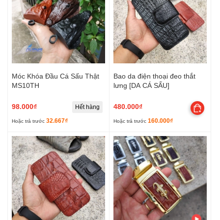
Móc Khóa Đầu Cá Sấu Thật
Bao da điện thoại đeo thắt
MS10TH
lưng [DA CÁ SẤU]
98.000₫
480.000₫
Hết hàng
32.667₫
160.000₫
Hoặc trả trước
Hoặc trả trước