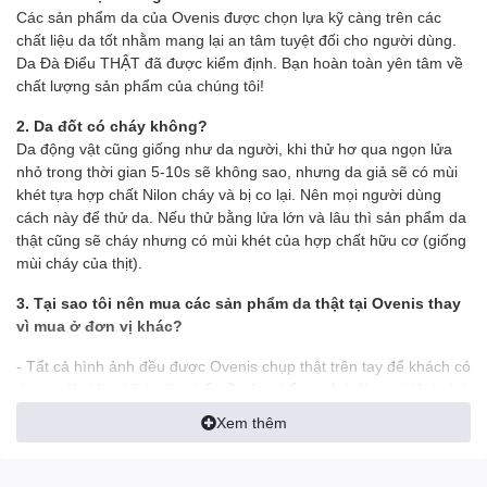
Các sản phẩm da của Ovenis được chọn lựa kỹ càng trên các
chất liệu da tốt nhằm mang lại an tâm tuyệt đối cho người dùng.
Da Đà Điểu THẬT đã được kiểm định. Bạn hoàn toàn yên tâm về
chất lượng sản phẩm của chúng tôi!
2. Da đốt có cháy không?
Da động vật cũng giống như da người, khi thử hơ qua ngọn lửa
nhỏ trong thời gian 5-10s sẽ không sao, nhưng da giả sẽ có mùi
khét tựa hợp chất Nilon cháy và bị co lại. Nên mọi người dùng
cách này để thử da. Nếu thử bằng lửa lớn và lâu thì sản phẩm da
thật cũng sẽ cháy nhưng có mùi khét của hợp chất hữu cơ (giống
mùi cháy của thịt).
3. Tại sao tôi nên mua các sản phẩm da thật tại Ovenis thay
vì mua ở đơn vị khác?
- Tất cả hình ảnh đều được Ovenis chụp thật trên tay để khách có
được cái nhìn chính xác nhất về sản phẩm, tránh làm sai lệch tính
thực tế của sản phẩm
Xem thêm
- Ship tới không mua không sao