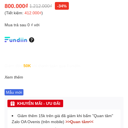
800.000₫
1.212.000₫
-34%
(Tiết kiệm:
412.000₫
)
Mua trả sau 0 ₫ với
Giảm đến
50K
khi thanh toán qua Fundiin.
Xem thêm
Mẫu mới
KHUYỄN MÃI - ƯU ĐÃI
Giảm thêm 15k trên giá đã giảm khi bấm "Quan tâm"
Zalo OA Ovenis (trên mobile)
>>Quan tâm<<