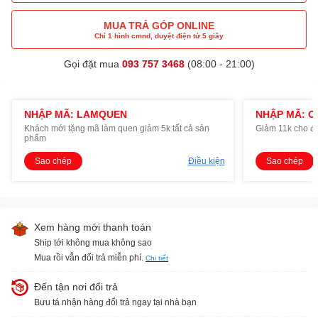
MUA TRẢ GÓP ONLINE
Chỉ 1 hình cmnd, duyệt điện tử 5 giây
Gọi đặt mua
093 757 3468
(08:00 - 21:00)
NHẬP MÃ: LAMQUEN
NHẬP MÃ: O
Khách mới tặng mã làm quen giảm 5k tất cả sản
Giảm 11k cho đ
phẩm
Sao chép
Điều kiện
Sao chép
Xem hàng mới thanh toán
Ship tới không mua không sao
Mua rồi vẫn đổi trả miễn phí.
Chi tiết
Đến tận nơi đổi trả
Bưu tá nhận hàng đổi trả ngay tại nhà bạn