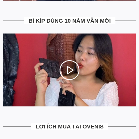
5. Miễn Phí Giao Hàng không?
BÍ KÍP DÙNG 10 NĂM VẪN MỚI
Toàn bộ các đơn hàng từ 500k đều được Ovenis hỗ trợ giao hàng
tận nhà miễn phí. Giá bạn thấy trên website là tất cả những gì
bạn phải trả. Tặng thêm khách cũ với ưu đãi riêng, free ship đơn
từ 0đ.
6. Vì sao cam kết Giá Tốt Nhất?
Chúng tôi chọn cách tối ưu chi phí như không phân phối qua
trung gian, không cửa hàng để giảm chi phí vận hành (hàng sản
xuất từ xưởng đóng gói và vận chuyển trực tiếp tới tay người sử
dụng). Tập trung vào cải thiện chất lượng sản phẩm và nâng cao
dịch vụ chăm sóc khách hàng.
LỢI ÍCH MUA TẠI OVENIS