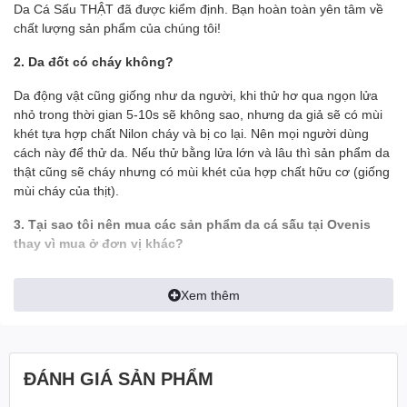
- Sản phẩm được bảo hành chính hãng 1 năm
Da Cá Sấu THẬT đã được kiểm định. Bạn hoàn toàn yên tâm về
chất lượng sản phẩm của chúng tôi!
✪ GIỚI THIỆU:
2. Da đốt có cháy không?
- Ví Da Cá Sấu là một vật dùng tuy nhỏ bé nhưng người sở hữu
nó toát ra một
phong thái không hề nhỏ
. Bạn sẽ cảm thấy
tựn
Da động vật cũng giống như da người, khi thử hơ qua ngọn lửa
tin, hãnh diện
với những người xung quanh mỗi khi dùng tới nó.
nhỏ trong thời gian 5-10s sẽ không sao, nhưng da giả sẽ có mùi
khét tựa hợp chất Nilon cháy và bị co lại. Nên mọi người dùng
- Một người đàn ông thành công không thể tách rời những sản
cách này để thử da. Nếu thử bằng lửa lớn và lâu thì sản phẩm da
phẩm mang tính đẳng cấp. Và bạn chính là một trong
thật cũng sẽ cháy nhưng có mùi khét của hợp chất hữu cơ (giống
những
người thành công
đó khi sở hữu cho mình sản phẩm Ví
mùi cháy của thịt).
Da Cá Sấu Thật tại Ovenis.
3. Tại sao tôi nên mua các sản phẩm da cá sấu tại Ovenis
—————————————————————
thay vì mua ở đơn vị khác?
✪ CAM KẾT:
- Tất cả hình ảnh đều được Ovenis chụp thật trên tay để khách có
Xem thêm
được cái nhìn chính xác nhất về sản phẩm, tránh làm sai lệch tính
100% Sản phẩm đúng chất Da Cá Sấu (được xem hàng khi
thực tế của sản phẩm
thanh toán)
Không bán hàng kém chất lượng hoặc có nguồn gốc không rõ
- Ship tới không mua không sao
ràng
ĐÁNH GIÁ SẢN PHẨM
- Mua rồi vẫn đổi trả miễn phí
GIÁ sản phẩm là Cạnh tranh nhất tại thị trường Việt Nam