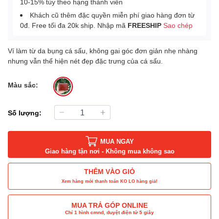
10-15% tùy theo hạng thành viên
Khách cũ thêm đặc quyền miễn phí giao hàng đơn từ
0đ. Free tối đa 20k ship. Nhập mã
FREESHIP
Sao chép
Ví làm từ da bụng cá sấu, không gai góc đơn giản nhẹ nhàng
nhưng vẫn thể hiện nét đẹp đặc trưng của cá sấu.
Màu sắc:
Số lượng:
MUA NGAY
Giao hàng tận nơi - Không mua không sao
THÊM VÀO GIỎ
Xem hàng mới thanh toán KO LO hàng giả!
MUA TRẢ GÓP ONLINE
Chỉ 1 hình cmnd, duyệt điện tử 5 giây