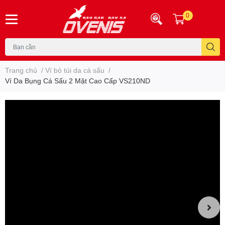
0
Trang chủ
/
Ví bỏ túi da cá sấu
/
Ví Da Bụng Cá Sấu 2 Mặt Cao Cấp VS210ND