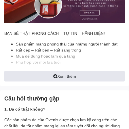
BẠN SẼ THẬT PHONG CÁCH – TỰ TIN – HÃNH DIỆN!
Sản phẩm mang phong thái của những người thành đạt
Rất đẹp – Rất bền – Rất sang trọng
Mua để dùng hoặc làm quà tặng
Phù hợp với mọi lứa tuổi
======================================
Xem thêm
✪ ĐẶC ĐIỂM NỔI BẬT:
- Thiết kế Dáng Ngang Dễ Sử Dụng
Câu hỏi thường gặp
- Màu sắc: Nâu, đen, nâu đỏ
- Nguyên liệu: Da cá sấu 2 mặt
1. Da có thật không?
- Size khi gập lại 12.5 x 9.5 cm (6 ngăn nhỏ đựng atm, cmnd, giấy
tờ xe..)
Các sản phẩm da của Ovenis được chọn lựa kỹ càng trên các
- 3 ngăn lớn đựng tiền thoải mái (1 ngăn khóa)
chất liệu da tốt nhằm mang lại an tâm tuyệt đối cho người dùng.