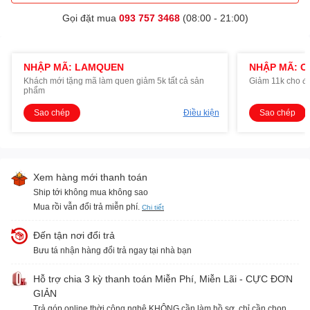
Gọi đặt mua
093 757 3468
(08:00 - 21:00)
NHẬP MÃ: LAMQUEN
NHẬP MÃ: O
Khách mới tặng mã làm quen giảm 5k tất cả sản
Giảm 11k cho đ
phẩm
Sao chép
Điều kiện
Sao chép
Xem hàng mới thanh toán
Ship tới không mua không sao
Mua rồi vẫn đổi trả miễn phí.
Chi tiết
Đến tận nơi đổi trả
Bưu tá nhận hàng đổi trả ngay tại nhà bạn
Hỗ trợ chia 3 kỳ thanh toán Miễn Phí, Miễn Lãi - CỰC ĐƠN
GIẢN
Trả góp online thời công nghệ KHÔNG cần làm hồ sơ, chỉ cần chọn