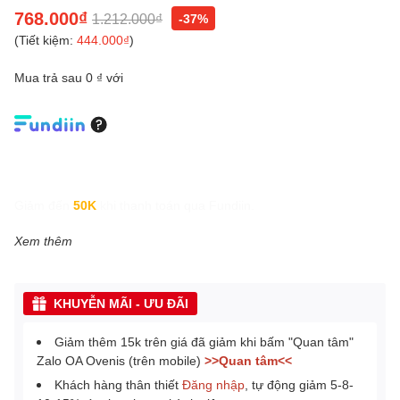
768.000₫
1.212.000₫
-37%
(Tiết kiệm:
444.000₫
)
Mua trả sau 0 ₫ với
Giảm đến
50K
khi thanh toán qua Fundiin.
Xem thêm
KHUYỄN MÃI - ƯU ĐÃI
Giảm thêm 15k trên giá đã giảm khi bấm "Quan tâm"
Zalo OA Ovenis (trên mobile)
>>Quan tâm<<
Khách hàng thân thiết
Đăng nhập
, tự động giảm 5-8-