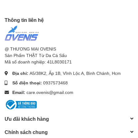
Thông tin liên hệ
Chúng tôi đặt Uy Tín lên hàng đầu, mang tới cho khách hàng sự
An Tâm Tuyệt Đối!
Ovenis
@ THƯƠNG MẠI OVENIS
Sản Phẩm THẬT Từ Da Cá Sấu
3 CÁCH ĐƠN GIẢN VÀ CHÍNH XÁC NHẤT ĐỂ NHẬN BIẾT
Mã số doanh nghiệp: 41L8030171
SẢN PHẨM THẬT TỪ DA CÁ SẤU (NGƯỜI KHÔNG RÀNH
Địa chỉ:
A5/38K2, Ấp 1B, Vĩnh Lộc A, Bình Chánh, Hcm
CŨNG LÀM ĐƯỢC)
Số điện thoại:
0937573468
CÙNG LÀ SẢN PHẨM DA CÁ SẤU THẬT SAO MỖI NƠI GIÁ
Email:
care.ovenis@gmail.com
MỖI KHÁC? LÀM SAO ĐỂ MUA ĐƯỢC LOẠI PHÙ HỢP NHẬT?
Ưu đãi khách hàng
Chính sách chung