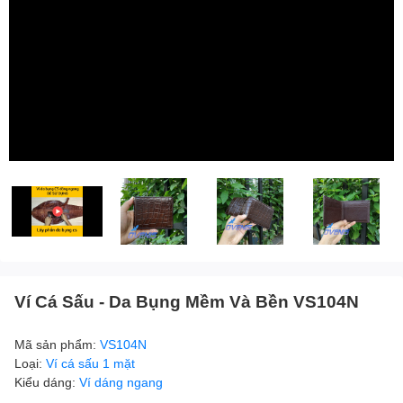
Ví Cá Sấu - Da Bụng Mềm Và Bền VS104N
Mã sản phẩm:
VS104N
Loại:
Ví cá sấu 1 mặt
Kiểu dáng:
Ví dáng ngang