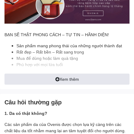
BẠN SẼ THẬT PHONG CÁCH – TỰ TIN – HÃNH DIỆN!
Sản phẩm mang phong thái của những người thành đạt
Rất đẹp – Rất bền – Rất sang trọng
Mua để dùng hoặc làm quà tặng
Phù hợp với mọi lứa tuổi
======================================
Xem thêm
✪ ĐẶC ĐIỂM NỔI BẬT:
- Thiết kế Dáng Ngang Tiện Lợi
Câu hỏi thường gặp
- Màu sắc: Nâu, đen, nâu đỏ
- Nguyên liệu: Mặt ngoài da cá sấu thật, mặt trong lót da bò cao
1. Da có thật không?
cấp
- Size khi gập lại 12.5 x 9.5 cm (7 ngăn nhỏ đựng atm, cmnd, giấy
Các sản phẩm da của Ovenis được chọn lựa kỹ càng trên các
tờ xe..)
chất liệu da tốt nhằm mang lại an tâm tuyệt đối cho người dùng.