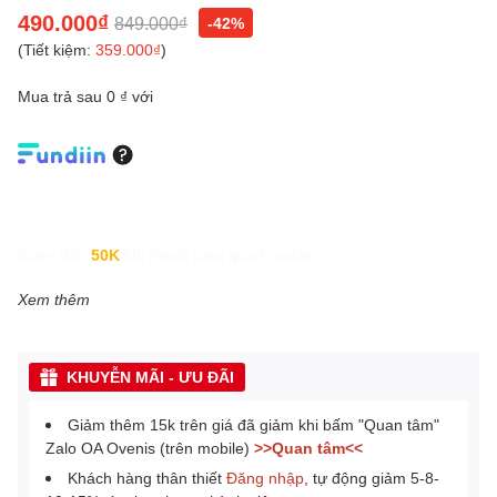
490.000₫
849.000₫
-42%
(Tiết kiệm:
359.000₫
)
Mua trả sau 0 ₫ với
Giảm đến
50K
khi thanh toán qua Fundiin.
Xem thêm
KHUYỄN MÃI - ƯU ĐÃI
Giảm thêm 15k trên giá đã giảm khi bấm "Quan tâm"
Zalo OA Ovenis (trên mobile)
>>Quan tâm<<
Khách hàng thân thiết
Đăng nhập
, tự động giảm 5-8-