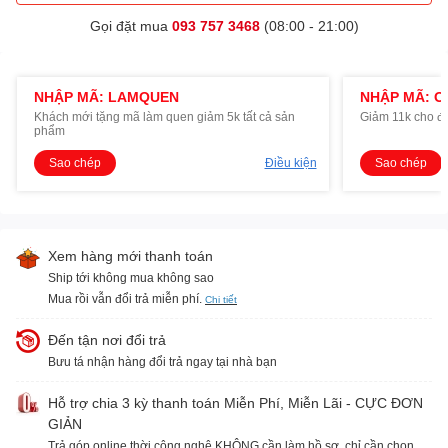
Gọi đặt mua
093 757 3468
(08:00 - 21:00)
NHẬP MÃ: LAMQUEN
NHẬP MÃ: O
Khách mới tặng mã làm quen giảm 5k tất cả sản
Giảm 11k cho đ
phẩm
Sao chép
Điều kiện
Sao chép
Xem hàng mới thanh toán
Ship tới không mua không sao
Mua rồi vẫn đổi trả miễn phí.
Chi tiết
Đến tận nơi đổi trả
Bưu tá nhận hàng đổi trả ngay tại nhà bạn
Hỗ trợ chia 3 kỳ thanh toán Miễn Phí, Miễn Lãi - CỰC ĐƠN
GIẢN
Trả góp online thời công nghệ KHÔNG cần làm hồ sơ, chỉ cần chọn