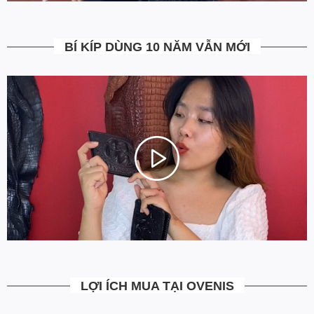
5. Miễn Phí Giao Hàng không?
BÍ KÍP DÙNG 10 NĂM VẪN MỚI
Toàn bộ các đơn hàng từ 500k đều được Ovenis hỗ trợ giao hàng
tận nhà miễn phí. Giá bạn thấy trên website là tất cả những gì
bạn phải trả. Tặng thêm khách cũ với ưu đãi riêng, free ship đơn
từ 0đ.
6. Vì sao cam kết Giá Tốt Nhất?
Chúng tôi chọn cách tối ưu chi phí như không phân phối qua
trung gian, không cửa hàng để giảm chi phí vận hành (hàng sản
xuất từ xưởng đóng gói và vận chuyển trực tiếp tới tay người sử
dụng). Tập trung vào cải thiện chất lượng sản phẩm và nâng cao
dịch vụ chăm sóc khách hàng.
LỢI ÍCH MUA TẠI OVENIS