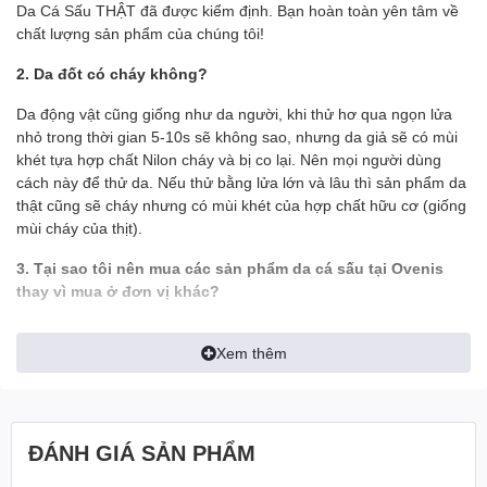
- 3 ngăn lớn đựng tiền thoải mái (1 ngăn khóa)
Da Cá Sấu THẬT đã được kiểm định. Bạn hoàn toàn yên tâm về
- Sản phẩm được bảo hành chính hãng 1 năm
chất lượng sản phẩm của chúng tôi!
✪ GIỚI THIỆU:
2. Da đốt có cháy không?
- Da cá sấu là một trong những sản phẩm đắt đỏ bậc nhất hiện
Da động vật cũng giống như da người, khi thử hơ qua ngọn lửa
nay. Dẫn đầu trong số 5 nguyên liệu được sử dụng làm sản phẩm
nhỏ trong thời gian 5-10s sẽ không sao, nhưng da giả sẽ có mùi
thời trang. Những chiếc ví bóp được làm từ da cá sấu có độ
đàn
khét tựa hợp chất Nilon cháy và bị co lại. Nên mọi người dùng
hồi và độ bền rất cao
. Càng sử dụng da cá sấu càng mềm mịn
cách này để thử da. Nếu thử bằng lửa lớn và lâu thì sản phẩm da
và sáng bóng.
thật cũng sẽ cháy nhưng có mùi khét của hợp chất hữu cơ (giống
mùi cháy của thịt).
- Việc sở hữu cho mình một chiếc Ví làm từ da cá thật sẽ
giúp
bạn trở nên thật sang trọng và đẳng cấp
. Bạn như được
3. Tại sao tôi nên mua các sản phẩm da cá sấu tại Ovenis
lột xác thành một người mới, một
cấp độ thành công mới và
thay vì mua ở đơn vị khác?
một phong thái vượt bậc
.
- Tất cả hình ảnh đều được Ovenis chụp thật trên tay để khách có
—————————————————————
Xem thêm
được cái nhìn chính xác nhất về sản phẩm, tránh làm sai lệch tính
thực tế của sản phẩm
✪ CAM KẾT:
- Ship tới không mua không sao
✅ 100% Sản phẩm đúng chất Da Cá Sấu (được xem hàng khi
ĐÁNH GIÁ SẢN PHẨM
thanh toán)
- Mua rồi vẫn đổi trả miễn phí
✅ Không bán hàng kém chất lượng hoặc có nguồn gốc không rõ