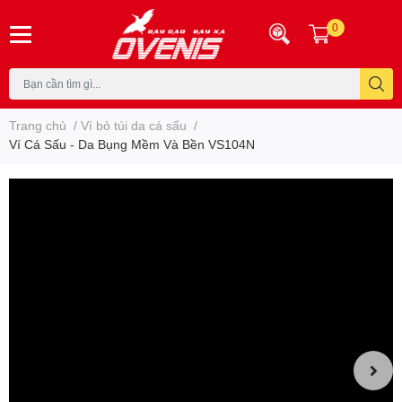
0
Trang chủ
/
Ví bỏ túi da cá sấu
/
Ví Cá Sấu - Da Bụng Mềm Và Bền VS104N