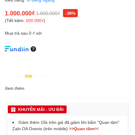
1.000.000₫
1.600.000₫
-38%
(Tiết kiệm:
600.000₫
)
Mua trả sau 0 ₫ với
Giảm đến
50K
khi thanh toán qua Fundiin.
Xem thêm
KHUYỄN MÃI - ƯU ĐÃI
Giảm thêm 15k trên giá đã giảm khi bấm "Quan tâm"
Zalo OA Ovenis (trên mobile)
>>Quan tâm<<