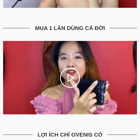
Toàn bộ các đơn hàng từ 500k đều được Ovenis hỗ trợ giao hàng
tận nhà miễn phí. Giá bạn thấy trên website là tất cả những gì
bạn phải trả. Tặng thêm khách cũ với ưu đãi riêng, free ship đơn
từ 0đ.
MUA 1 LẦN DÙNG CẢ ĐỜI
6. Vì sao cam kết Giá Tốt Nhất?
Chúng tôi chọn cách tối ưu chi phí như không phân phối qua
trung gian, không cửa hàng để giảm chi phí vận hành (hàng sản
xuất từ xưởng đóng gói và vận chuyển trực tiếp tới tay người sử
dụng). Tập trung vào cải thiện chất lượng sản phẩm và nâng cao
dịch vụ chăm sóc khách hàng.
LỢI ÍCH CHỈ OVENIS CÓ