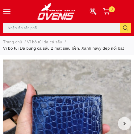
0
Trang chủ
/
Ví bỏ túi da cá sấu
/
Ví bỏ túi Da bụng cá sấu 2 mặt siêu bền. Xanh navy đẹp nổi bật