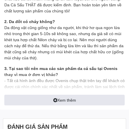
Da Cá Sấu THẬT đã được kiểm định. Bạn hoàn toàn yên tâm về
chất lượng sản phẩm của chúng tôi!
2. Da đốt có cháy không?
Da động vật cũng giống như da người, khi thử hơ qua ngọn lửa
nhỏ trong thời gian 5-10s sẽ không sao, nhưng da giả sẽ có mùi
khét tựa hợp chất Nilon cháy và bị co lại. Nên mọi người dùng
cách này để thử da. Nếu thử bằng lửa lớn và lâu thì sản phẩm da
thật cũng sẽ cháy nhưng có mùi khét của hợp chất hữu cơ (giống
mùi cháy của thịt).
3. Tại sao tôi nên mua các sản phẩm da cá sấu tại Ovenis
thay vì mua ở đơn vị khác?
- Tất cả hình ảnh đều được Ovenis chụp thật trên tay để khách có
được cái nhìn chính xác nhất về sản phẩm, tránh làm sai lệch tính
thực tế của sản phẩm
Xem thêm
- Ship tới không mua không sao
- Mua rồi vẫn đổi trả miễn phí
- Những trường hợp đổi trả bưu tá sẽ tới nhận hàng đổi trả trả
ĐÁNH GIÁ SẢN PHẨM