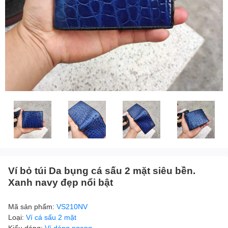
Ví bỏ túi Da bụng cá sấu 2 mặt siêu bền.
Xanh navy đẹp nổi bật
Mã sản phẩm:
VS210NV
Loại:
Ví cá sấu 2 mặt
Kiểu dáng:
Ví dáng ngang