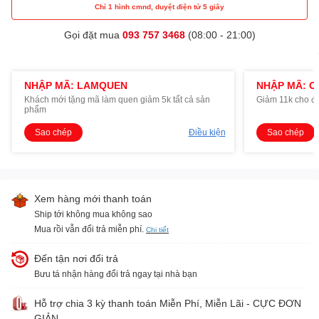
Chỉ 1 hình cmnd, duyệt điện tử 5 giây
Gọi đặt mua
093 757 3468
(08:00 - 21:00)
NHẬP MÃ: LAMQUEN
NHẬP MÃ: O
Khách mới tặng mã làm quen giảm 5k tất cả sản
Giảm 11k cho đ
phẩm
Sao chép
Điều kiện
Sao chép
Xem hàng mới thanh toán
Ship tới không mua không sao
Mua rồi vẫn đổi trả miễn phí.
Chi tiết
Đến tận nơi đổi trả
Bưu tá nhận hàng đổi trả ngay tại nhà bạn
Hỗ trợ chia 3 kỳ thanh toán Miễn Phí, Miễn Lãi - CỰC ĐƠN
GIẢN