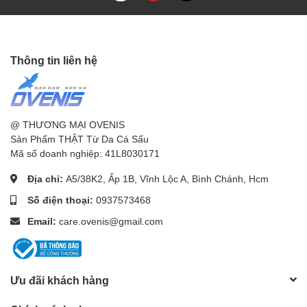
Thông tin liên hệ
@ THƯƠNG MẠI OVENIS
Sản Phẩm THẬT Từ Da Cá Sấu
Mã số doanh nghiệp: 41L8030171
BẠN SẼ THẬT PHONG CÁCH – TỰ TIN – HÃNH DIỆN!
Địa chỉ:
A5/38K2, Ấp 1B, Vĩnh Lộc A, Bình Chánh, Hcm
Sản phẩm mang phong thái của những người thành đạt
Số điện thoại:
0937573468
Rất đẹp – Rất bền – Rất sang trọng
Mua để dùng hoặc làm quà tặng
Email:
care.ovenis@gmail.com
Phù hợp với mọi lứa tuổi
======================================
Ưu đãi khách hàng
✪ ĐẶC ĐIỂM NỔI BẬT: