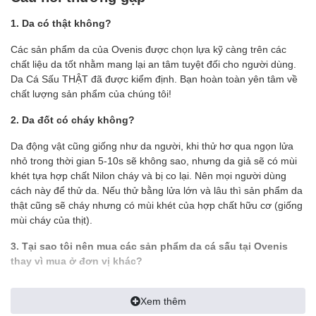
- Màu sắc: Nâu, đen, nâu đỏ
- Nguyên liệu: Da cá sấu 2 mặt
1. Da có thật không?
- Size khi gập lại 12.5 x 9.5 cm (6 ngăn nhỏ đựng atm, cmnd, giấy
tờ xe..)
Các sản phẩm da của Ovenis được chọn lựa kỹ càng trên các
- 3 ngăn lớn đựng tiền thoải mái (1 ngăn khóa)
chất liệu da tốt nhằm mang lại an tâm tuyệt đối cho người dùng.
- Sản phẩm được bảo hành chính hãng 1 năm
Da Cá Sấu THẬT đã được kiểm định. Bạn hoàn toàn yên tâm về
chất lượng sản phẩm của chúng tôi!
✪ GIỚI THIỆU:
2. Da đốt có cháy không?
- Ví Da Cá Sấu là một vật dùng tuy nhỏ bé nhưng người sở hữu
nó toát ra một
phong thái không hề nhỏ
. Bạn sẽ cảm thấy
tựn
Da động vật cũng giống như da người, khi thử hơ qua ngọn lửa
tin, hãnh diện
với những người xung quanh mỗi khi dùng tới nó.
nhỏ trong thời gian 5-10s sẽ không sao, nhưng da giả sẽ có mùi
khét tựa hợp chất Nilon cháy và bị co lại. Nên mọi người dùng
- Một người đàn ông thành công không thể tách rời những sản
cách này để thử da. Nếu thử bằng lửa lớn và lâu thì sản phẩm da
phẩm mang tính đẳng cấp. Và bạn chính là một trong
thật cũng sẽ cháy nhưng có mùi khét của hợp chất hữu cơ (giống
những
người thành công
đó khi sở hữu cho mình sản phẩm Ví
mùi cháy của thịt).
Da Cá Sấu Thật tại Ovenis.
3. Tại sao tôi nên mua các sản phẩm da cá sấu tại Ovenis
—————————————————————
thay vì mua ở đơn vị khác?
✪ CAM KẾT:
- Tất cả hình ảnh đều được Ovenis chụp thật trên tay để khách có
Xem thêm
được cái nhìn chính xác nhất về sản phẩm, tránh làm sai lệch tính
100% Sản phẩm đúng chất Da Cá Sấu (được xem hàng khi