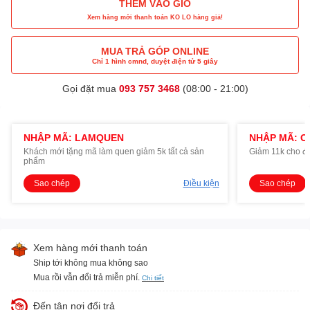
THÊM VÀO GIỎ
Xem hàng mới thanh toán KO LO hàng giả!
MUA TRẢ GÓP ONLINE
Chỉ 1 hình cmnd, duyệt điện tử 5 giây
Gọi đặt mua
093 757 3468
(08:00 - 21:00)
NHẬP MÃ: LAMQUEN
NHẬP MÃ: O
Khách mới tặng mã làm quen giảm 5k tất cả sản
Giảm 11k cho đ
phẩm
Sao chép
Điều kiện
Sao chép
Xem hàng mới thanh toán
Ship tới không mua không sao
Mua rồi vẫn đổi trả miễn phí.
Chi tiết
Đến tận nơi đổi trả