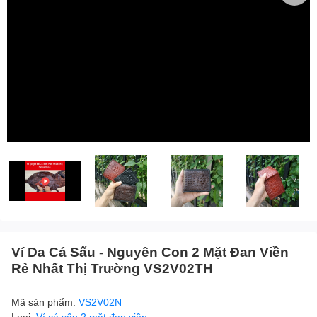
Ví Da Cá Sấu - Nguyên Con 2 Mặt Đan Viền
Rẻ Nhất Thị Trường VS2V02TH
Mã sản phẩm:
VS2V02N
Loại:
Ví cá sấu 2 mặt đan viền