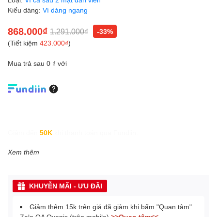
Kiểu dáng:
Ví dáng ngang
868.000₫
1.291.000₫
-33%
(Tiết kiệm
423.000₫
)
Mua trả sau 0 ₫ với
Giảm đến
50K
khi thanh toán qua Fundiin.
Xem thêm
KHUYỄN MÃI - ƯU ĐÃI
Giảm thêm 15k trên giá đã giảm khi bấm "Quan tâm"
Zalo OA Ovenis (trên mobile)
>>Quan tâm<<