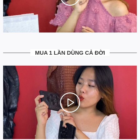
4. Được kiểm tra hàng không?
Bạn được quyền kiểm tra sản phẩm khi thanh toán để tránh nhận
hàng không ưng ý. Ngoài ra Ovenis còn có chính sách đổi trả
trong vòng 7 ngày kể từ ngày nhận hàng (Xem chi tiết).
5. Miễn Phí Giao Hàng không?
MUA 1 LẦN DÙNG CẢ ĐỜI
Toàn bộ các đơn hàng từ 500k đều được Ovenis hỗ trợ giao hàng
tận nhà miễn phí. Giá bạn thấy trên website là tất cả những gì
bạn phải trả. Tặng thêm khách cũ với ưu đãi riêng, free ship đơn
từ 0đ.
6. Vì sao cam kết Giá Tốt Nhất?
Chúng tôi chọn cách tối ưu chi phí như không phân phối qua
trung gian, không cửa hàng để giảm chi phí vận hành (hàng sản
xuất từ xưởng đóng gói và vận chuyển trực tiếp tới tay người sử
dụng). Tập trung vào cải thiện chất lượng sản phẩm và nâng cao
dịch vụ chăm sóc khách hàng.