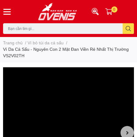
0
Trang chủ
/
Ví bỏ túi da cá sấu
/
Ví Da Cá Sấu - Nguyên Con 2 Mặt Đan Viền Rẻ Nhất Thị Trường
VS2V02TH