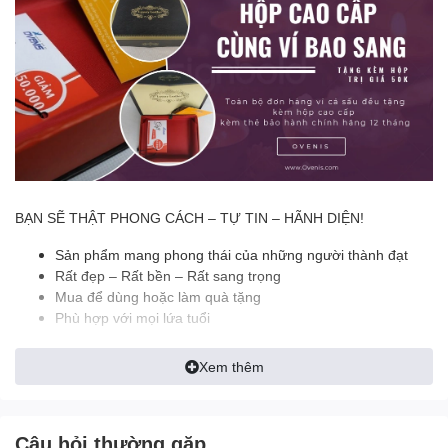
BẠN SẼ THẬT PHONG CÁCH – TỰ TIN – HÃNH DIỆN!
Sản phẩm mang phong thái của những người thành đạt
Rất đẹp – Rất bền – Rất sang trọng
Mua để dùng hoặc làm quà tặng
Phù hợp với mọi lứa tuổi
======================================
Xem thêm
✪ ĐẶC ĐIỂM NỔI BẬT:
- Thiết kế Dáng Ngang Dễ Sử Dụng
Câu hỏi thường gặp