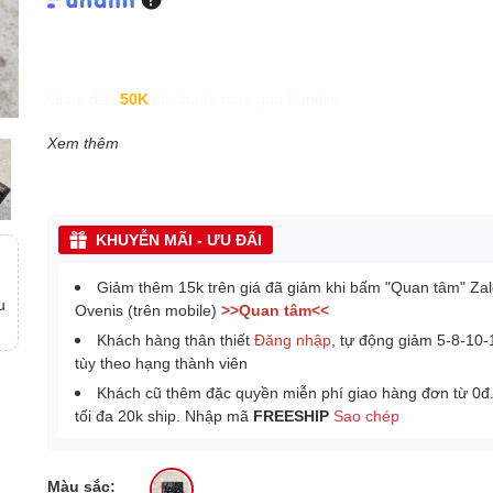
Giảm đến
50K
khi thanh toán qua Fundiin.
Xem thêm
KHUYỄN MÃI - ƯU ĐÃI
Giảm thêm 15k trên giá đã giảm khi bấm "Quan tâm" Za
u
Ovenis (trên mobile)
>>Quan tâm<<
Khách hàng thân thiết
Đăng nhập
, tự động giảm 5-8-10
tùy theo hạng thành viên
Khách cũ thêm đặc quyền miễn phí giao hàng đơn từ 0đ
tối đa 20k ship. Nhập mã
FREESHIP
Sao chép
Màu sắc: