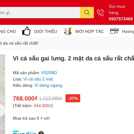
Gọi mua
hàng
0937573468
NG CHỦ
GIỚI THIỆU
MỜI HỢP TÁC
Hướng
t da cá sấu rất chất!
Ví cá sấu gai lưng. 2 mặt da cá sấu rất chấ
Mã sản phẩm:
VS208D
Loại:
Ví cá sấu 2 mặt
Kiểu dáng:
Ví dáng ngang
768.000₫
1.212.000₫
-37%
(Tiết kiệm:
444.000₫
)
Mua trả sau 0 ₫ với