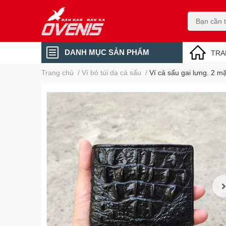
DANH MỤC SẢN PHẨM
TRA
Trang chủ
/
Ví bỏ túi da cá sấu
/
Ví cá sấu gai lưng. 2 mặ