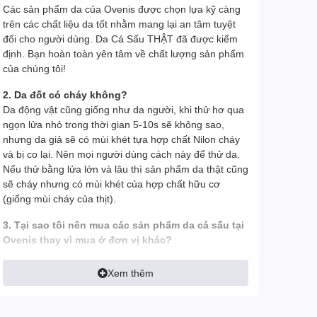
Các sản phẩm da của Ovenis được chọn lựa kỹ càng
trên các chất liệu da tốt nhằm mang lại an tâm tuyệt
đối cho người dùng. Da Cá Sấu THẬT đã được kiểm
định. Bạn hoàn toàn yên tâm về chất lượng sản phẩm
của chúng tôi!
2. Da đốt có cháy không?
Da động vật cũng giống như da người, khi thử hơ qua
ngọn lửa nhỏ trong thời gian 5-10s sẽ không sao,
nhưng da giả sẽ có mùi khét tựa hợp chất Nilon cháy
và bị co lại. Nên mọi người dùng cách này để thử da.
Nếu thử bằng lửa lớn và lâu thì sản phẩm da thật cũng
sẽ cháy nhưng có mùi khét của hợp chất hữu cơ
(giống mùi cháy của thịt).
3. Tại sao tôi nên mua các sản phẩm da cá sấu tại
Ovenis thay vì mua ở đơn vị khác?
- Tất cả hình ảnh đều được Ovenis chụp thật trên tay
Xem thêm
để khách có được cái nhìn chính xác nhất về sản
phẩm, tránh làm sai lệch tính thực tế của sản phẩm