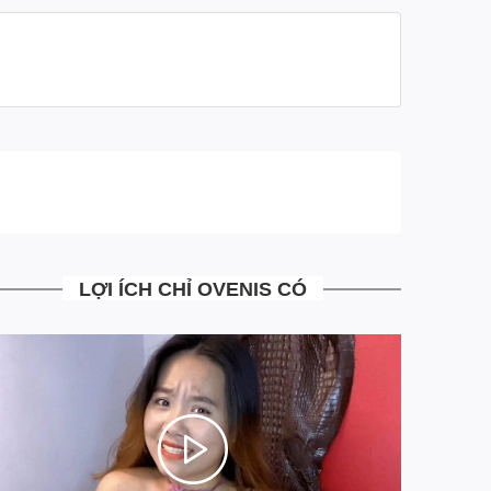
- Ship tới không mua không sao
- Mua rồi vẫn đổi trả miễn phí
- Những trường hợp đổi trả bưu tá sẽ tới nhận hàng
đổi trả trả ngay tại nhà, mà khách hàng không phải đi
đâu
- Tại Ovenis mọi công đoạn từ khâu sản xuất, tư vấn,
xử lý đơn hàng đều đã được chúng tôi chuẩn hóa tối
ưu hoàn toàn giảm thiểu chi phí vận hành. Giúp mang
tới cho khách hàng những sản phẩm có Chất Lượng
Cao với mức giá Siêu Mềm
LỢI ÍCH CHỈ OVENIS CÓ
- Là đơn vị đi đầu trong việc áp dụng công nghệ trả
góp 4.0 MIỄN MỌI LOẠI PHÍ. Chia 3 kỳ thanh toán
siêu đơn giản ngay trên website, khác hoàn toàn với
trả góp truyền thống qua các công ty tài chính hiện tại.
Ngồi tại nhà chỉ với một hình cmnd duyệt điện tử 5S có
ngay sản phẩm đồ da cá sấu cao cấp chính hãng.
=> Chúng tôi mong muốn những khách hàng thân yêu
của mình Mua Sắm Thật Dễ Dàng, và hơn hết là cảm