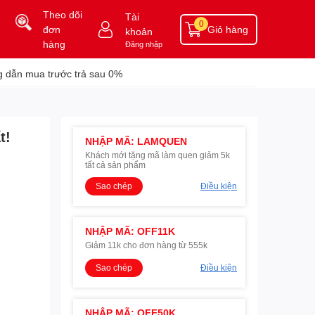
Theo dõi
Tài
0
đơn
Giỏ hàng
khoản
hàng
Đăng nhập
 dẫn mua trước trả sau 0%
t!
NHẬP MÃ: LAMQUEN
Khách mới tặng mã làm quen giảm 5k
tất cả sản phẩm
Sao chép
Điều kiện
NHẬP MÃ: OFF11K
Giảm 11k cho đơn hàng từ 555k
Sao chép
Điều kiện
NHẬP MÃ: OFF50K