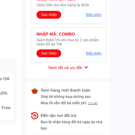
Giảm 50k cho đơn hàng từ 950k
Sao chép
Điều kiện
NHẬP MÃ: COMBO
Giảm thêm 5% khi mua từ 2 sản phẩm.
Giảm tối đa 70k
Sao chép
Điều kiện
Xem tất cả ưu đãi
lo OA
Xem hàng mới thanh toán
-15%
Ship tới không mua không sao
Mua rồi vẫn đổi trả miễn phí.
Chi tiết
. Free
Đến tận nơi đổi trả
Bưu tá nhận hàng đổi trả ngay tại nhà
bạn