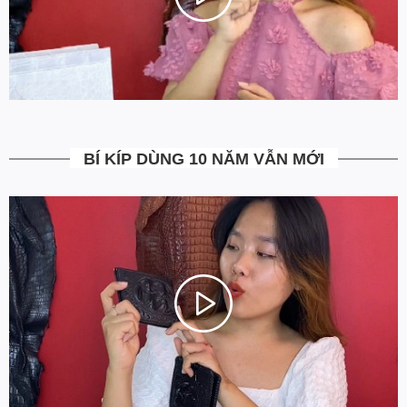
Bạn được quyền kiểm tra sản phẩm khi thanh toán để tránh nhận
hàng không ưng ý. Ngoài ra Ovenis còn có chính sách đổi trả
trong vòng 7 ngày kể từ ngày nhận hàng
(Xem chi tiết)
.
5. Miễn Phí Giao Hàng không?
Toàn bộ các đơn hàng từ 500k đều được Ovenis hỗ trợ giao hàng
tận nhà miễn phí. Giá bạn thấy trên website là tất cả những gì
bạn phải trả. Tặng thêm khách cũ với ưu đãi riêng, free ship đơn
từ 0đ.
BÍ KÍP DÙNG 10 NĂM VẪN MỚI
6. Vì sao cam kết Giá Tốt Nhất?
Chúng tôi chọn cách tối ưu chi phí như không phân phối qua
trung gian, không cửa hàng để giảm chi phí vận hành (hàng sản
xuất từ xưởng đóng gói và vận chuyển trực tiếp tới tay người sử
dụng). Tập trung vào cải thiện chất lượng sản phẩm và nâng cao
dịch vụ chăm sóc khách hàng.