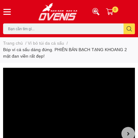
0
Trang chủ
/
Ví bỏ túi da cá sấu
/
Bóp ví cá sấu dáng đứng. PHIÊN BẢN BẠCH TẠNG KHOANG 2
mặt đan viền rất đẹp!