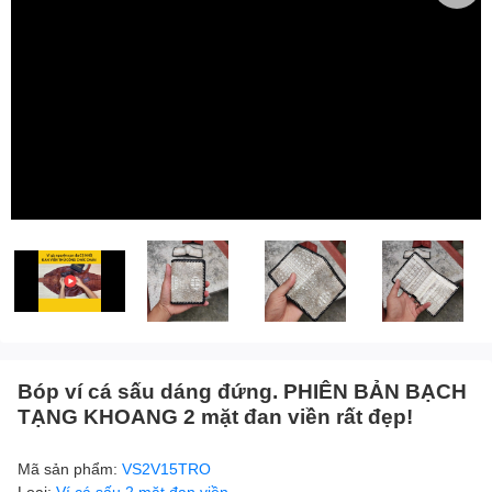
Bóp ví cá sấu dáng đứng. PHIÊN BẢN BẠCH
TẠNG KHOANG 2 mặt đan viền rất đẹp!
Mã sản phẩm:
VS2V15TRO
Loại:
Ví cá sấu 2 mặt đan viền