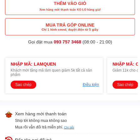
THÊM VÀO GIỎ
Xem hàng mới thanh toán KO LO hàng giả!
MUA TRẢ GÓP ONLINE
Chỉ 1 hình cmnd, duyệt điện tử 5 giây
Gọi đặt mua
093 757 3468
(08:00 - 21:00)
NHẬP MÃ: LAMQUEN
NHẬP MÃ: O
Khách mới tặng mã làm quen giảm 5k tất cả sản
Giảm 11k cho đ
phẩm
Sao chép
Điều kiện
Sao chép
Xem hàng mới thanh toán
Ship tới không mua không sao
Mua rồi vẫn đổi trả miễn phí.
Chi tiết
Đến tận nơi đổi trả