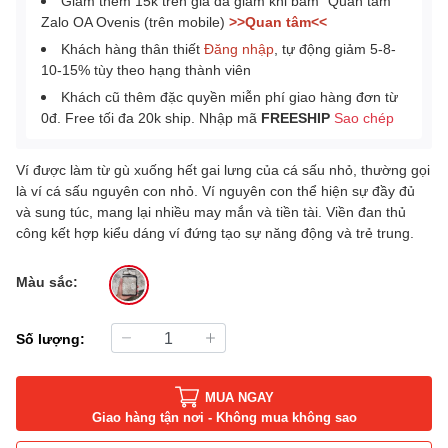
Giảm thêm 15k trên giá đã giảm khi bấm "Quan tâm"
Zalo OA Ovenis (trên mobile)
>>Quan tâm<<
Khách hàng thân thiết
Đăng nhập
, tự động giảm 5-8-
10-15% tùy theo hạng thành viên
Khách cũ thêm đặc quyền miễn phí giao hàng đơn từ
0đ. Free tối đa 20k ship. Nhập mã
FREESHIP
Sao chép
Ví được làm từ gù xuống hết gai lưng của cá sấu nhỏ, thường gọi
là ví cá sấu nguyên con nhỏ. Ví nguyên con thể hiện sự đầy đủ
và sung túc, mang lại nhiều may mắn và tiền tài. Viền đan thủ
công kết hợp kiểu dáng ví đứng tạo sự năng động và trẻ trung.
Màu sắc:
Số lượng:
MUA NGAY
Giao hàng tận nơi - Không mua không sao