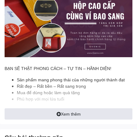
BẠN SẼ THẬT PHONG CÁCH – TỰ TIN – HÃNH DIỆN!
Sản phẩm mang phong thái của những người thành đạt
Rất đẹp – Rất bền – Rất sang trọng
Mua để dùng hoặc làm quà tặng
Phù hợp với mọi lứa tuổi
======================================
Xem thêm
✪ ĐẶC ĐIỂM NỔI BẬT:
- Thiết kế Dáng Đứng Nổi Bật