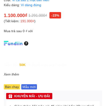
Kiểu dáng:
Ví dáng đứng
1.100.000₫
1.291.000₫
-15%
(Tiết kiệm:
191.000₫
)
Mua trả sau 0 ₫ với
Giảm đến
50K
khi thanh toán qua Fundiin.
Xem thêm
Bán chạy
Mẫu mới
KHUYỄN MÃI - ƯU ĐÃI