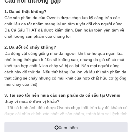
Câu hỏi thường gặp
- Màu sắc: Nâu, đen, nâu đỏ
- Nguyên liệu: Da cá sấu 2 mặt
1. Da có thật không?
- Size khi gập lại 12.5 x 9.5 cm (8 ngăn nhỏ đựng atm, cmnd, giấy
Các sản phẩm da của Ovenis được chọn lựa kỹ càng trên các
tờ xe..)
chất liệu da tốt nhằm mang lại an tâm tuyệt đối cho người dùng.
- 3 ngăn lớn đựng tiền thoải mái (1 ngăn khóa)
Da Cá Sấu THẬT đã được kiểm định. Bạn hoàn toàn yên tâm về
- Sản phẩm được bảo hành chính hãng 1 năm
chất lượng sản phẩm của chúng tôi!
✪ GIỚI THIỆU:
2. Da đốt có cháy không?
Da động vật cũng giống như da người, khi thử hơ qua ngọn lửa
- Ví Da Cá Sấu là một vật dùng tuy nhỏ bé nhưng người sở hữu
nhỏ trong thời gian 5-10s sẽ không sao, nhưng da giả sẽ có mùi
nó toát ra một
phong thái không hề nhỏ
. Bạn sẽ cảm thấy
tựn
khét tựa hợp chất Nilon cháy và bị co lại. Nên mọi người dùng
tin, hãnh diện
với những người xung quanh mỗi khi dùng tới nó.
cách này để thử da. Nếu thử bằng lửa lớn và lâu thì sản phẩm da
thật cũng sẽ cháy nhưng có mùi khét của hợp chất hữu cơ (giống
- Một người đàn ông thành công không thể tách rời những sản
mùi cháy của thịt).
phẩm mang tính đẳng cấp. Và bạn chính là một trong
những
người thành công
đó khi sở hữu cho mình sản phẩm Ví
3. Tại sao tôi nên mua các sản phẩm da cá sấu tại Ovenis
Da Cá Sấu Thật tại Ovenis.
thay vì mua ở đơn vị khác?
- Tất cả hình ảnh đều được Ovenis chụp thật trên tay để khách có
—————————————————————
được cái nhìn chính xác nhất về sản phẩm, tránh làm sai lệch tính
✪ CAM KẾT:
thực tế của sản phẩm
Xem thêm
100% Sản phẩm đúng chất Da Cá Sấu (được xem hàng khi
- Ship tới không mua không sao