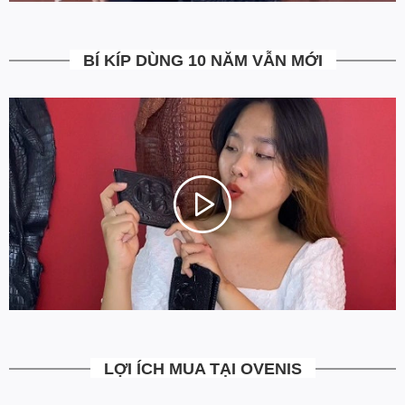
5. Miễn Phí Giao Hàng không?
BÍ KÍP DÙNG 10 NĂM VẪN MỚI
Toàn bộ các đơn hàng từ 500k đều được Ovenis hỗ trợ giao hàng
tận nhà miễn phí. Giá bạn thấy trên website là tất cả những gì
bạn phải trả. Tặng thêm khách cũ với ưu đãi riêng, free ship đơn
từ 0đ.
6. Vì sao cam kết Giá Tốt Nhất?
Chúng tôi chọn cách tối ưu chi phí như không phân phối qua
trung gian, không cửa hàng để giảm chi phí vận hành (hàng sản
xuất từ xưởng đóng gói và vận chuyển trực tiếp tới tay người sử
dụng). Tập trung vào cải thiện chất lượng sản phẩm và nâng cao
dịch vụ chăm sóc khách hàng.
LỢI ÍCH MUA TẠI OVENIS