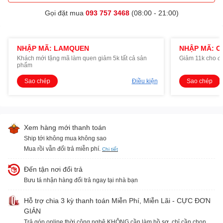
Gọi đặt mua
093 757 3468
(08:00 - 21:00)
NHẬP MÃ: LAMQUEN
NHẬP MÃ: O
Khách mới tặng mã làm quen giảm 5k tất cả sản
Giảm 11k cho đ
phẩm
Sao chép
Điều kiện
Sao chép
Xem hàng mới thanh toán
Ship tới không mua không sao
Mua rồi vẫn đổi trả miễn phí.
Chi tiết
Đến tận nơi đổi trả
Bưu tá nhận hàng đổi trả ngay tại nhà bạn
Hỗ trợ chia 3 kỳ thanh toán Miễn Phí, Miễn Lãi - CỰC ĐƠN
GIẢN
Trả góp online thời công nghệ KHÔNG cần làm hồ sơ, chỉ cần chọn