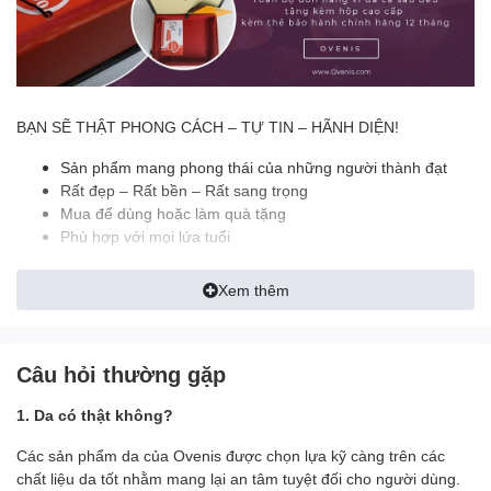
BẠN SẼ THẬT PHONG CÁCH – TỰ TIN – HÃNH DIỆN!
Sản phẩm mang phong thái của những người thành đạt
Rất đẹp – Rất bền – Rất sang trọng
Mua để dùng hoặc làm quà tặng
Phù hợp với mọi lứa tuổi
======================================
Xem thêm
✪ ĐẶC ĐIỂM NỔI BẬT:
- Thiết kế Dáng Ngang Tiện Lợi
Câu hỏi thường gặp
- Màu sắc: Nâu, đen, nâu đỏ
- Nguyên liệu: Mặt ngoài da cá sấu thật, mặt trong lót da bò cao
1. Da có thật không?
cấp
- Size khi gập lại 12.5 x 9.5 cm (7 ngăn nhỏ đựng atm, cmnd, giấy
Các sản phẩm da của Ovenis được chọn lựa kỹ càng trên các
tờ xe..)
chất liệu da tốt nhằm mang lại an tâm tuyệt đối cho người dùng.