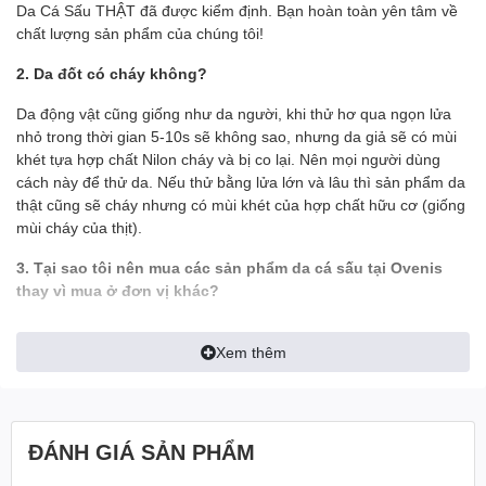
- 3 ngăn lớn đựng tiền thoải mái (1 ngăn khóa)
Da Cá Sấu THẬT đã được kiểm định. Bạn hoàn toàn yên tâm về
- Sản phẩm được bảo hành chính hãng 1 năm
chất lượng sản phẩm của chúng tôi!
✪ GIỚI THIỆU:
2. Da đốt có cháy không?
- Da cá sấu là một trong những sản phẩm đắt đỏ bậc nhất hiện
Da động vật cũng giống như da người, khi thử hơ qua ngọn lửa
nay. Dẫn đầu trong số 5 nguyên liệu được sử dụng làm sản phẩm
nhỏ trong thời gian 5-10s sẽ không sao, nhưng da giả sẽ có mùi
thời trang. Những chiếc ví bóp được làm từ da cá sấu có độ
đàn
khét tựa hợp chất Nilon cháy và bị co lại. Nên mọi người dùng
hồi và độ bền rất cao
. Càng sử dụng da cá sấu càng mềm mịn
cách này để thử da. Nếu thử bằng lửa lớn và lâu thì sản phẩm da
và sáng bóng.
thật cũng sẽ cháy nhưng có mùi khét của hợp chất hữu cơ (giống
mùi cháy của thịt).
- Việc sở hữu cho mình một chiếc Ví làm từ da cá thật sẽ
giúp
bạn trở nên thật sang trọng và đẳng cấp
. Bạn như được
3. Tại sao tôi nên mua các sản phẩm da cá sấu tại Ovenis
lột xác thành một người mới, một
cấp độ thành công mới và
thay vì mua ở đơn vị khác?
một phong thái vượt bậc
.
- Tất cả hình ảnh đều được Ovenis chụp thật trên tay để khách có
—————————————————————
Xem thêm
được cái nhìn chính xác nhất về sản phẩm, tránh làm sai lệch tính
thực tế của sản phẩm
✪ CAM KẾT:
- Ship tới không mua không sao
✅ 100% Sản phẩm đúng chất Da Cá Sấu (được xem hàng khi
ĐÁNH GIÁ SẢN PHẨM
thanh toán)
- Mua rồi vẫn đổi trả miễn phí
✅ Không bán hàng kém chất lượng hoặc có nguồn gốc không rõ