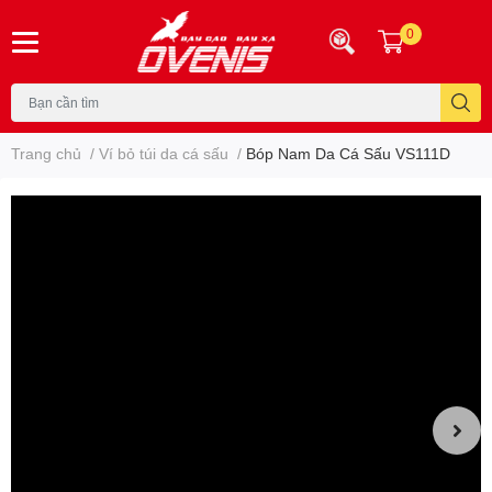
0
Trang chủ
/
Ví bỏ túi da cá sấu
/
Bóp Nam Da Cá Sấu VS111D