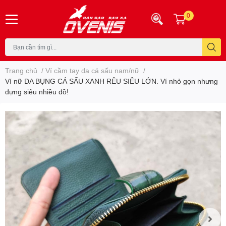
0
Trang chủ
/
Ví cầm tay da cá sấu nam/nữ
/
Ví nữ DA BỤNG CÁ SẤU XANH RÊU SIÊU LỚN. Ví nhỏ gọn nhưng
đựng siêu nhiều đồ!