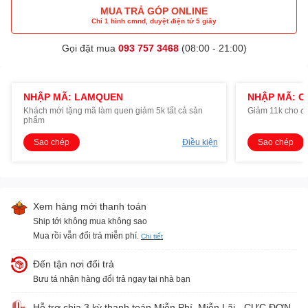
MUA TRẢ GÓP ONLINE
Chỉ 1 hình cmnd, duyệt điện tử 5 giây
Gọi đặt mua
093 757 3468
(08:00 - 21:00)
NHẬP MÃ: LAMQUEN
NHẬP MÃ: O
Khách mới tặng mã làm quen giảm 5k tất cả sản
Giảm 11k cho đ
phẩm
Sao chép
Điều kiện
Sao chép
Xem hàng mới thanh toán
Ship tới không mua không sao
Mua rồi vẫn đổi trả miễn phí.
Chi tiết
Đến tận nơi đổi trả
Bưu tá nhận hàng đổi trả ngay tại nhà bạn
Hỗ trợ chia 3 kỳ thanh toán Miễn Phí, Miễn Lãi - CỰC ĐƠN