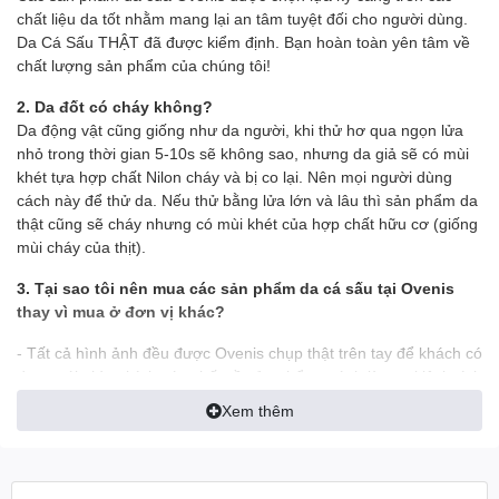
chất liệu da tốt nhằm mang lại an tâm tuyệt đối cho người dùng.
Da Cá Sấu THẬT đã được kiểm định. Bạn hoàn toàn yên tâm về
chất lượng sản phẩm của chúng tôi!
2. Da đốt có cháy không?
Da động vật cũng giống như da người, khi thử hơ qua ngọn lửa
nhỏ trong thời gian 5-10s sẽ không sao, nhưng da giả sẽ có mùi
khét tựa hợp chất Nilon cháy và bị co lại. Nên mọi người dùng
cách này để thử da. Nếu thử bằng lửa lớn và lâu thì sản phẩm da
thật cũng sẽ cháy nhưng có mùi khét của hợp chất hữu cơ (giống
mùi cháy của thịt).
3. Tại sao tôi nên mua các sản phẩm da cá sấu tại Ovenis
thay vì mua ở đơn vị khác?
- Tất cả hình ảnh đều được Ovenis chụp thật trên tay để khách có
được cái nhìn chính xác nhất về sản phẩm, tránh làm sai lệch tính
thực tế của sản phẩm
Xem thêm
- Ship tới không mua không sao
- Mua rồi vẫn đổi trả miễn phí