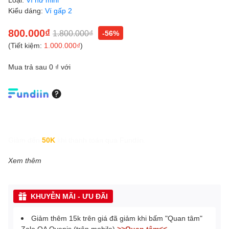
Kiểu dáng:
Ví gấp 2
800.000₫
1.800.000₫
-56%
(Tiết kiệm:
1.000.000₫
)
Mua trả sau 0 ₫ với
Giảm đến
50K
khi thanh toán qua Fundiin.
Xem thêm
KHUYỄN MÃI - ƯU ĐÃI
Giảm thêm 15k trên giá đã giảm khi bấm "Quan tâm"
Zalo OA Ovenis (trên mobile)
>>Quan tâm<<