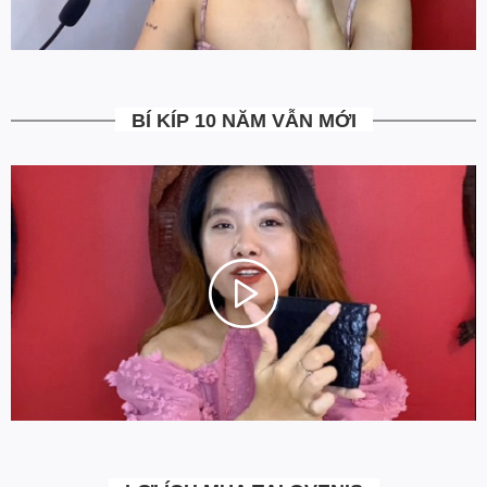
trong vòng 7 ngày kể từ ngày nhận hàng
(Xem chi tiết)
.
5. Miễn Phí Giao Hàng không?
Toàn bộ các đơn hàng từ 500k đều được Ovenis hỗ trợ giao hàng
tận nhà miễn phí. Giá bạn thấy trên website là tất cả những gì
BÍ KÍP 10 NĂM VẪN MỚI
bạn phải trả. Tặng thêm khách cũ với ưu đãi riêng, free ship đơn
từ 0đ.
6. Vì sao cam kết Giá Tốt Nhất?
Chúng tôi chọn cách tối ưu chi phí như không phân phối qua
trung gian, không cửa hàng để giảm chi phí vận hành (hàng sản
xuất từ xưởng đóng gói và vận chuyển trực tiếp tới tay người sử
dụng). Tập trung vào cải thiện chất lượng sản phẩm và nâng cao
dịch vụ chăm sóc khách hàng.