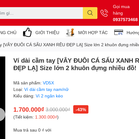
Gọi mua
hàng
0937573468
NG CHỦ
GIỚI THIỆU
MỜI HỢP TÁC
Hướng
tay [VÂY ĐUÔI CÁ SẤU XANH RÊU ĐẸP LẠ] Size lớn 2 khuôn đựng nhiề
Ví dài cầm tay [VÂY ĐUÔI CÁ SẤU XANH 
ĐẸP LẠ] Size lớn 2 khuôn đựng nhiều đồ!
Mã sản phẩm:
VD5X
Loại:
Ví dài cầm tay nam/nữ
Kiểu dáng:
Ví 2 ngăn kéo
1.700.000₫
3.000.000₫
-43%
(Tiết kiệm:
1.300.000₫
)
Mua trả sau 0 ₫ với