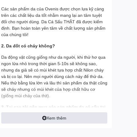
Các sản phẩm da của Ovenis được chọn lựa kỹ càng
trên các chất liệu da tốt nhằm mang lại an tâm tuyệt
đối cho người dùng. Da Cá Sấu THẬT đã được kiểm
định. Bạn hoàn toàn yên tâm về chất lượng sản phẩm
của chúng tôi!
2. Da đốt có cháy không?
Da động vật cũng giống như da người, khi thử hơ qua
ngọn lửa nhỏ trong thời gian 5-10s sẽ không sao,
nhưng da giả sẽ có mùi khét tựa hợp chất Nilon cháy
và bị co lại. Nên mọi người dùng cách này để thử da.
Nếu thử bằng lửa lớn và lâu thì sản phẩm da thật cũng
sẽ cháy nhưng có mùi khét của hợp chất hữu cơ
(giống mùi cháy của thịt).
3. Tại sao tôi nên mua các sản phẩm da cá sấu tại
Ovenis thay vì mua ở đơn vị khác?
Xem thêm
- Tất cả hình ảnh đều được Ovenis chụp thật trên tay
để khách có được cái nhìn chính xác nhất về sản