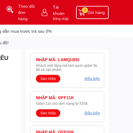
Theo dõi
Tài
0
đơn
Giỏ hàng
khoản
hàng
Đăng nhập
 dẫn mua trước trả sau 0%
u đồ!
RÊU
NHẬP MÃ: LAMQUEN
Khách mới tặng mã làm quen giảm 5k
tất cả sản phẩm
Sao chép
Điều kiện
NHẬP MÃ: OFF11K
Giảm 11k cho đơn hàng từ 555k
Sao chép
Điều kiện
NHẬP MÃ: OFF50K