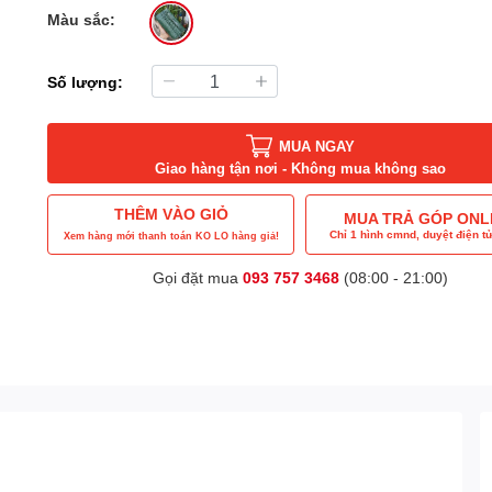
Màu sắc:
Số lượng:
MUA NGAY
Giao hàng tận nơi - Không mua không sao
THÊM VÀO GIỎ
MUA TRẢ GÓP ONL
Chỉ 1 hình cmnd, duyệt điện tử
Xem hàng mới thanh toán KO LO hàng giả!
Gọi đặt mua
093 757 3468
(08:00 - 21:00)