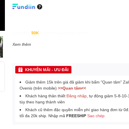
Giảm đến
50K
khi thanh toán qua Fundiin.
Xem thêm
KHUYỄN MÃI - ƯU ĐÃI
Giảm thêm 15k trên giá đã giảm khi bấm "Quan tâm" Za
Ovenis (trên mobile)
>>Quan tâm<<
Khách hàng thân thiết
Đăng nhập
, tự động giảm 5-8-10
tùy theo hạng thành viên
Khách cũ thêm đặc quyền miễn phí giao hàng đơn từ 0đ
tối đa 20k ship. Nhập mã
FREESHIP
Sao chép