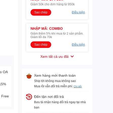
Giảm 50k cho đơn hàng từ 950k
Sao chép
Điều kiện
NHẬP MÃ: COMBO
Giảm thêm 5% khi mua từ 2 sản phẩm.
Giảm tối đa 70k
Sao chép
Điều kiện
Xem tất cả ưu đãi
lo OA
Xem hàng mới thanh toán
Ship tới không mua không sao
-15%
Mua rồi vẫn đổi trả miễn phí.
Chi tiết
. Free
Đến tận nơi đổi trả
Bưu tá nhận hàng đổi trả ngay tại nhà
bạn