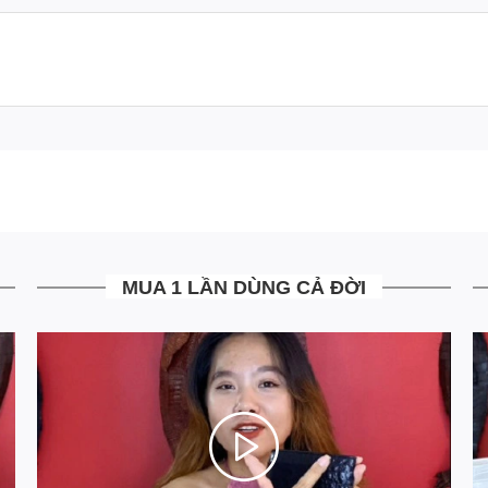
ÔI CÁ SẤU 2 KHUÔN MÀU XANH RÊU
MUA 1 LẦN DÙNG CẢ ĐỜI