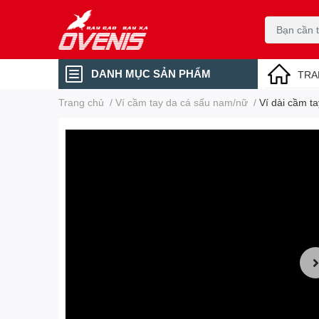
DANH MỤC SẢN PHẨM
TRA
Trang chủ
/
Ví cầm tay da cá sấu nam/nữ
/
Ví dài cầm 