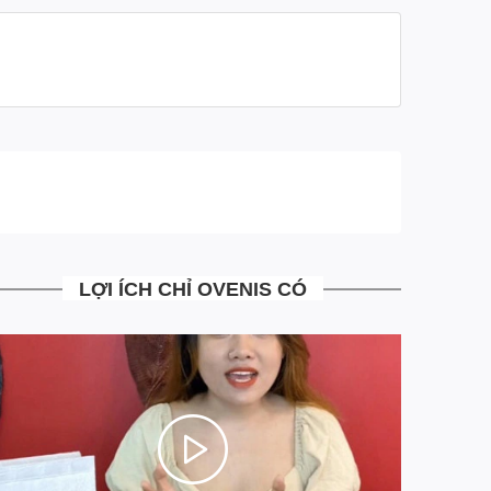
phẩm, tránh làm sai lệch tính thực tế của sản phẩm
- Ship tới không mua không sao
- Mua rồi vẫn đổi trả miễn phí
- Những trường hợp đổi trả bưu tá sẽ tới nhận hàng
đổi trả trả ngay tại nhà, mà khách hàng không phải đi
đâu
- Tại Ovenis mọi công đoạn từ khâu sản xuất, tư vấn,
xử lý đơn hàng đều đã được chúng tôi chuẩn hóa tối
ưu hoàn toàn giảm thiểu chi phí vận hành. Giúp mang
tới cho khách hàng những sản phẩm có Chất Lượng
LỢI ÍCH CHỈ OVENIS CÓ
Cao với mức giá Siêu Mềm
- Là đơn vị đi đầu trong việc áp dụng công nghệ trả
góp 4.0 MIỄN MỌI LOẠI PHÍ. Chia 3 kỳ thanh toán
siêu đơn giản ngay trên website, khác hoàn toàn với
trả góp truyền thống qua các công ty tài chính hiện tại.
Ngồi tại nhà chỉ với một hình cmnd duyệt điện tử 5S có
ngay sản phẩm đồ da cá sấu cao cấp chính hãng.