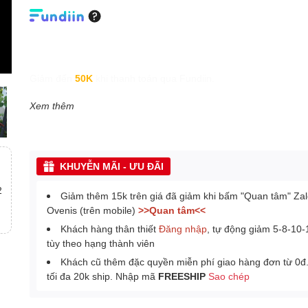
Giảm đến
50K
khi thanh toán qua Fundiin.
Xem thêm
KHUYỄN MÃI - ƯU ĐÃI
2
Giảm thêm 15k trên giá đã giảm khi bấm "Quan tâm" Za
Ovenis (trên mobile)
>>Quan tâm<<
Khách hàng thân thiết
Đăng nhập
, tự động giảm 5-8-10
tùy theo hạng thành viên
Khách cũ thêm đặc quyền miễn phí giao hàng đơn từ 0đ
tối đa 20k ship. Nhập mã
FREESHIP
Sao chép