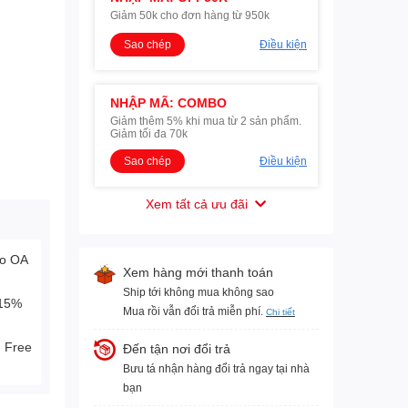
Giảm 50k cho đơn hàng từ 950k
Sao chép
Điều kiện
NHẬP MÃ: COMBO
Giảm thêm 5% khi mua từ 2 sản phẩm.
Giảm tối đa 70k
Sao chép
Điều kiện
Xem tất cả ưu đãi
lo OA
Xem hàng mới thanh toán
Ship tới không mua không sao
-15%
Mua rồi vẫn đổi trả miễn phí.
Chi tiết
. Free
Đến tận nơi đổi trả
Bưu tá nhận hàng đổi trả ngay tại nhà
bạn