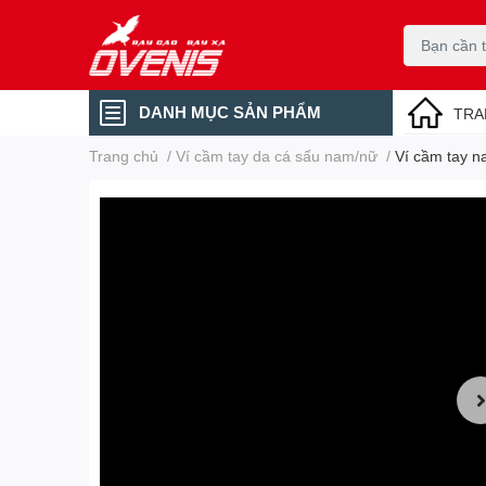
DANH MỤC SẢN PHẨM
TRA
Trang chủ
/
Ví cầm tay da cá sấu nam/nữ
/
Ví cầm tay n