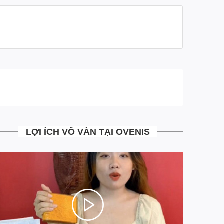
phẩm, tránh làm sai lệch tính thực tế của sản phẩm
- Ship tới không mua không sao
- Mua rồi vẫn đổi trả miễn phí
- Những trường hợp đổi trả bưu tá sẽ tới nhận hàng
đổi trả trả ngay tại nhà, mà khách hàng không phải đi
đâu
- Tại Ovenis mọi công đoạn từ khâu sản xuất, tư vấn,
xử lý đơn hàng đều đã được chúng tôi chuẩn hóa tối
ưu hoàn toàn giảm thiểu chi phí vận hành. Giúp mang
tới cho khách hàng những sản phẩm có Chất Lượng
LỢI ÍCH VÔ VÀN TẠI OVENIS
Cao với mức giá Siêu Mềm
- Là đơn vị đi đầu trong việc áp dụng công nghệ trả
góp 4.0 MIỄN MỌI LOẠI PHÍ. Chia 3 kỳ thanh toán
siêu đơn giản ngay trên website, khác hoàn toàn với
trả góp truyền thống qua các công ty tài chính hiện tại.
Ngồi tại nhà chỉ với một hình cmnd duyệt điện tử 5S có
ngay sản phẩm đồ da cá sấu cao cấp chính hãng.