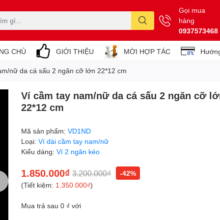
Gọi mua
hàng
0937573468
NG CHỦ
GIỚI THIỆU
MỜI HỢP TÁC
Hướng
am/nữ da cá sấu 2 ngăn cỡ lớn 22*12 cm
Ví cầm tay nam/nữ da cá sấu 2 ngăn cỡ l
22*12 cm
Mã sản phẩm:
VD1ND
Loại:
Ví dài cầm tay nam/nữ
Kiểu dáng:
Ví 2 ngăn kéo
1.850.000₫
3.200.000₫
-42%
(Tiết kiệm:
1.350.000₫
)
Mua trả sau 0 ₫ với