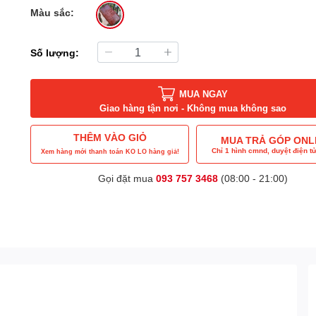
Màu sắc:
Số lượng:
MUA NGAY
Giao hàng tận nơi - Không mua không sao
THÊM VÀO GIỎ
MUA TRẢ GÓP ONL
Chỉ 1 hình cmnd, duyệt điện tử
Xem hàng mới thanh toán KO LO hàng giả!
Gọi đặt mua
093 757 3468
(08:00 - 21:00)