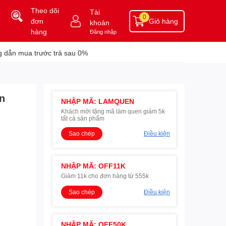
Theo dõi
Tài
0
đơn
Giỏ hàng
khoản
hàng
Đăng nhập
 dẫn mua trước trả sau 0%
ớn
NHẬP MÃ: LAMQUEN
Khách mới tặng mã làm quen giảm 5k
tất cả sản phẩm
Sao chép
Điều kiện
NHẬP MÃ: OFF11K
Giảm 11k cho đơn hàng từ 555k
Sao chép
Điều kiện
NHẬP MÃ: OFF50K