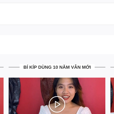
M TAY DA CÁ SẤU 2 NGĂN
BÍ KÍP DÙNG 10 NĂM VẪN MỚI