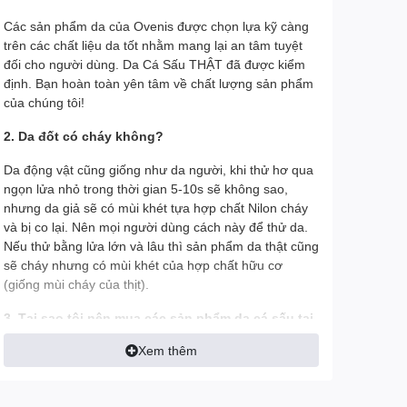
Các sản phẩm da của Ovenis được chọn lựa kỹ càng
trên các chất liệu da tốt nhằm mang lại an tâm tuyệt
đối cho người dùng. Da Cá Sấu THẬT đã được kiểm
định. Bạn hoàn toàn yên tâm về chất lượng sản phẩm
của chúng tôi!
2. Da đốt có cháy không?
Da động vật cũng giống như da người, khi thử hơ qua
ngọn lửa nhỏ trong thời gian 5-10s sẽ không sao,
nhưng da giả sẽ có mùi khét tựa hợp chất Nilon cháy
và bị co lại. Nên mọi người dùng cách này để thử da.
Nếu thử bằng lửa lớn và lâu thì sản phẩm da thật cũng
sẽ cháy nhưng có mùi khét của hợp chất hữu cơ
(giống mùi cháy của thịt).
3. Tại sao tôi nên mua các sản phẩm da cá sấu tại
Ovenis thay vì mua ở đơn vị khác?
Xem thêm
- Tất cả hình ảnh đều được Ovenis chụp thật trên tay
để khách có được cái nhìn chính xác nhất về sản