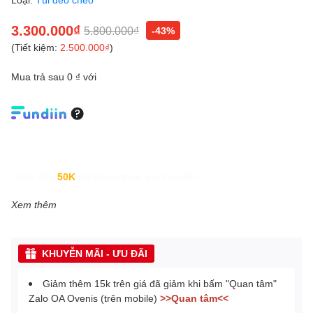
3.300.000₫
5.800.000₫
-43%
(Tiết kiệm:
2.500.000₫
)
Mua trả sau 0 ₫ với
Giảm đến
50K
khi thanh toán qua Fundiin.
Xem thêm
KHUYỄN MÃI - ƯU ĐÃI
Giảm thêm 15k trên giá đã giảm khi bấm "Quan tâm"
Zalo OA Ovenis (trên mobile)
>>Quan tâm<<