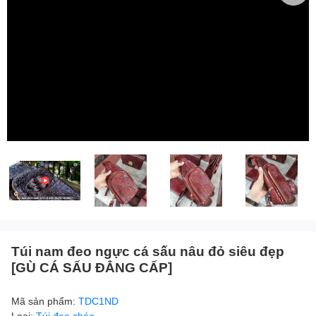
Túi nam đeo ngực cá sấu nâu đỏ siêu đẹp
[GÙ CÁ SẤU ĐẲNG CẤP]
Mã sản phẩm:
TDC1ND
Loại:
Túi đeo chéo