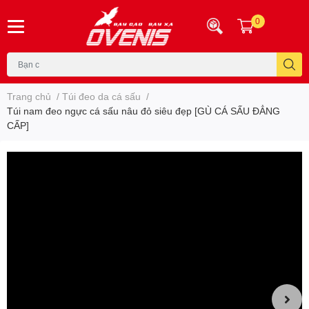
0
Trang chủ
/
Túi đeo da cá sấu
/
Túi nam đeo ngực cá sấu nâu đỏ siêu đẹp [GÙ CÁ SẤU ĐẲNG
CẤP]