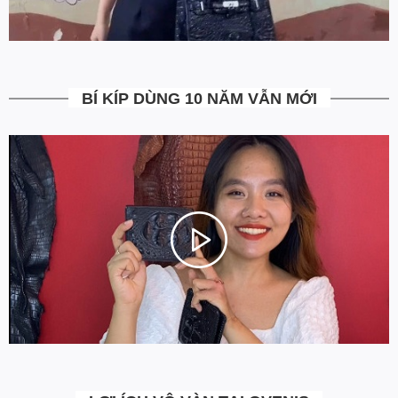
Bạn được quyền kiểm tra sản phẩm khi thanh toán để tránh nhận
hàng không ưng ý. Ngoài ra Ovenis còn có chính sách đổi trả
trong vòng 7 ngày kể từ ngày nhận hàng (Xem chi tiết).
5. Miễn Phí Giao Hàng không?
BÍ KÍP DÙNG 10 NĂM VẪN MỚI
Toàn bộ các đơn hàng từ 500k đều được Ovenis hỗ trợ giao hàng
tận nhà miễn phí. Giá bạn thấy trên website là tất cả những gì
bạn phải trả. Tặng thêm khách cũ với ưu đãi riêng, free ship đơn
từ 0đ.
6. Vì sao cam kết Giá Tốt Nhất?
Chúng tôi chọn cách tối ưu chi phí như không phân phối qua
trung gian, không cửa hàng để giảm chi phí vận hành (hàng sản
xuất từ xưởng đóng gói và vận chuyển trực tiếp tới tay người sử
dụng). Tập trung vào cải thiện chất lượng sản phẩm và nâng cao
dịch vụ chăm sóc khách hàng.