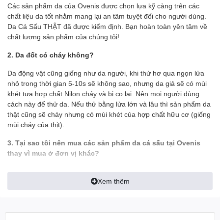
Các sản phẩm da của Ovenis được chọn lựa kỹ càng trên các
chất liệu da tốt nhằm mang lại an tâm tuyệt đối cho người dùng.
Da Cá Sấu THẬT đã được kiểm định. Bạn hoàn toàn yên tâm về
chất lượng sản phẩm của chúng tôi!
2. Da đốt có cháy không?
Da động vật cũng giống như da người, khi thử hơ qua ngọn lửa
nhỏ trong thời gian 5-10s sẽ không sao, nhưng da giả sẽ có mùi
khét tựa hợp chất Nilon cháy và bị co lại. Nên mọi người dùng
cách này để thử da. Nếu thử bằng lửa lớn và lâu thì sản phẩm da
thật cũng sẽ cháy nhưng có mùi khét của hợp chất hữu cơ (giống
mùi cháy của thịt).
3. Tại sao tôi nên mua các sản phẩm da cá sấu tại Ovenis
thay vì mua ở đơn vị khác?
- Tất cả hình ảnh đều được Ovenis chụp thật trên tay để khách có
Xem thêm
được cái nhìn chính xác nhất về sản phẩm, tránh làm sai lệch tính
thực tế của sản phẩm
- Ship tới không mua không sao