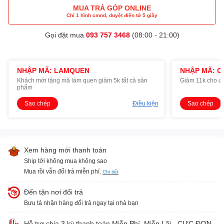
MUA TRẢ GÓP ONLINE
Chỉ 1 hình cmnd, duyệt điện tử 5 giây
Gọi đặt mua
093 757 3468
(08:00 - 21:00)
NHẬP MÃ: LAMQUEN
NHẬP MÃ: O
Khách mới tặng mã làm quen giảm 5k tất cả sản
Giảm 11k cho đ
phẩm
Sao chép
Điều kiện
Sao chép
Xem hàng mới thanh toán
Ship tới không mua không sao
Mua rồi vẫn đổi trả miễn phí.
Chi tiết
Đến tận nơi đổi trả
Bưu tá nhận hàng đổi trả ngay tại nhà bạn
Hỗ trợ chia 3 kỳ thanh toán Miễn Phí, Miễn Lãi - CỰC ĐƠN