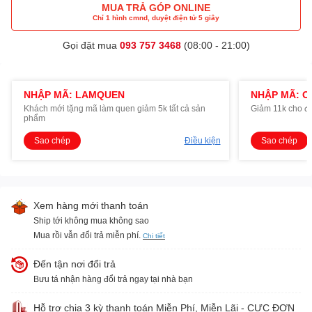
MUA TRẢ GÓP ONLINE
Chỉ 1 hình cmnd, duyệt điện tử 5 giây
Gọi đặt mua
093 757 3468
(08:00 - 21:00)
NHẬP MÃ: LAMQUEN
NHẬP MÃ: O
Khách mới tặng mã làm quen giảm 5k tất cả sản
Giảm 11k cho đ
phẩm
Sao chép
Điều kiện
Sao chép
Xem hàng mới thanh toán
Ship tới không mua không sao
Mua rồi vẫn đổi trả miễn phí.
Chi tiết
Đến tận nơi đổi trả
Bưu tá nhận hàng đổi trả ngay tại nhà bạn
Hỗ trợ chia 3 kỳ thanh toán Miễn Phí, Miễn Lãi - CỰC ĐƠN