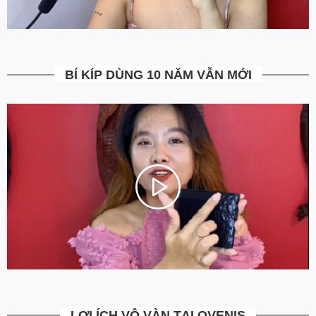
hàng không ưng ý. Ngoài ra Ovenis còn có chính sách đổi trả
trong vòng 7 ngày kể từ ngày nhận hàng (Xem chi tiết).
5. Miễn Phí Giao Hàng không?
BÍ KÍP DÙNG 10 NĂM VẪN MỚI
Toàn bộ các đơn hàng từ 500k đều được Ovenis hỗ trợ giao hàng
tận nhà miễn phí. Giá bạn thấy trên website là tất cả những gì
bạn phải trả. Tặng thêm khách cũ với ưu đãi riêng, free ship đơn
từ 0đ.
6. Vì sao cam kết Giá Tốt Nhất?
Chúng tôi chọn cách tối ưu chi phí như không phân phối qua
trung gian, không cửa hàng để giảm chi phí vận hành (hàng sản
xuất từ xưởng đóng gói và vận chuyển trực tiếp tới tay người sử
dụng). Tập trung vào cải thiện chất lượng sản phẩm và nâng cao
dịch vụ chăm sóc khách hàng.
LỢI ÍCH VÔ VÀN TẠI OVENIS