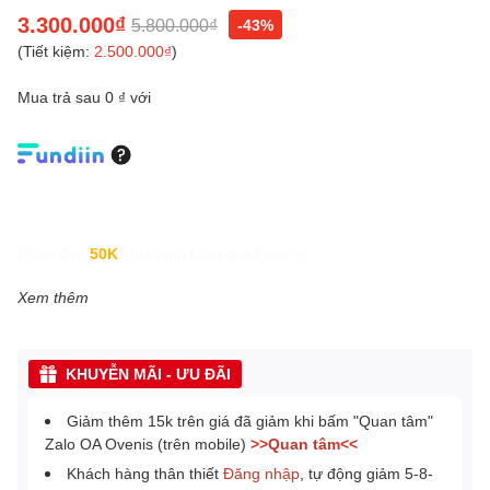
3.300.000₫
5.800.000₫
-43%
(Tiết kiệm:
2.500.000₫
)
Mua trả sau 0 ₫ với
Giảm đến
50K
khi thanh toán qua Fundiin.
Xem thêm
KHUYỄN MÃI - ƯU ĐÃI
Giảm thêm 15k trên giá đã giảm khi bấm "Quan tâm"
Zalo OA Ovenis (trên mobile)
>>Quan tâm<<
Khách hàng thân thiết
Đăng nhập
, tự động giảm 5-8-