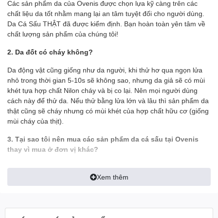
Các sản phẩm da của Ovenis được chọn lựa kỹ càng trên các
chất liệu da tốt nhằm mang lại an tâm tuyệt đối cho người dùng.
Da Cá Sấu THẬT đã được kiểm định. Bạn hoàn toàn yên tâm về
chất lượng sản phẩm của chúng tôi!
2. Da đốt có cháy không?
Da động vật cũng giống như da người, khi thử hơ qua ngọn lửa
nhỏ trong thời gian 5-10s sẽ không sao, nhưng da giả sẽ có mùi
khét tựa hợp chất Nilon cháy và bị co lại. Nên mọi người dùng
cách này để thử da. Nếu thử bằng lửa lớn và lâu thì sản phẩm da
thật cũng sẽ cháy nhưng có mùi khét của hợp chất hữu cơ (giống
mùi cháy của thịt).
3. Tại sao tôi nên mua các sản phẩm da cá sấu tại Ovenis
thay vì mua ở đơn vị khác?
- Tất cả hình ảnh đều được Ovenis chụp thật trên tay để khách có
Xem thêm
được cái nhìn chính xác nhất về sản phẩm, tránh làm sai lệch tính
thực tế của sản phẩm
- Ship tới không mua không sao