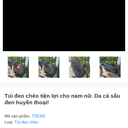
Túi đeo chéo tiện lợi cho nam nữ. Da cá sấu
đen huyền thoại!
Mã sản phẩm:
TDC6D
Loại:
Túi đeo chéo