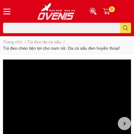
0
Trang chủ
/
Túi đeo da cá sấu
/
Túi đeo chéo tiện lợi cho nam nữ. Da cá sấu đen huyền thoại!