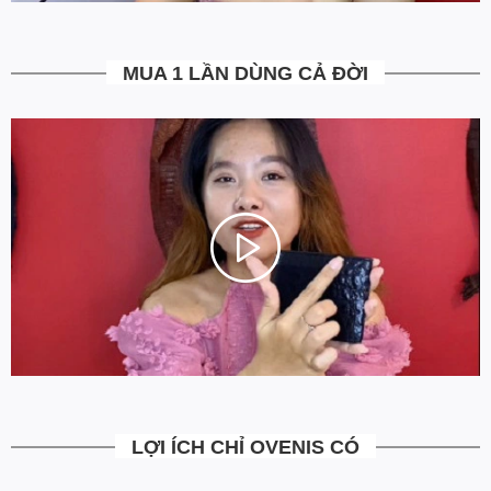
5. Miễn Phí Giao Hàng không?
Toàn bộ các đơn hàng từ 500k đều được Ovenis hỗ trợ giao hàng
tận nhà miễn phí. Giá bạn thấy trên website là tất cả những gì
MUA 1 LẦN DÙNG CẢ ĐỜI
bạn phải trả. Tặng thêm khách cũ với ưu đãi riêng, free ship đơn
từ 0đ.
6. Vì sao cam kết Giá Tốt Nhất?
Chúng tôi chọn cách tối ưu chi phí như không phân phối qua
trung gian, không cửa hàng để giảm chi phí vận hành (hàng sản
xuất từ xưởng đóng gói và vận chuyển trực tiếp tới tay người sử
dụng). Tập trung vào cải thiện chất lượng sản phẩm và nâng cao
dịch vụ chăm sóc khách hàng.
LỢI ÍCH CHỈ OVENIS CÓ