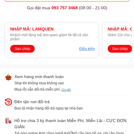
Gọi đặt mua
093 757 3468
(08:00 - 21:00)
NHẬP MÃ: LAMQUEN
NHẬP MÃ: O
Khách mới tặng mã làm quen giảm 5k tất cả sản
Giảm 11k cho đ
phẩm
Sao chép
Điều kiện
Sao chép
Xem hàng mới thanh toán
Ship tới không mua không sao
Mua rồi vẫn đổi trả miễn phí.
Chi tiết
Đến tận nơi đổi trả
Bưu tá nhận hàng đổi trả ngay tại nhà bạn
Hỗ trợ chia 3 kỳ thanh toán Miễn Phí, Miễn Lãi - CỰC ĐƠN
GIẢN
Trả góp online thời công nghệ KHÔNG cần làm hồ sơ, chỉ cần chọn