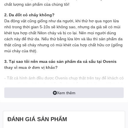
chất lượng sản phẩm của chúng tôi!
2. Da đốt có cháy không?
Da động vật cũng giống như da người, khi thử hơ qua ngọn lửa
nhỏ trong thời gian 5-10s sẽ không sao, nhưng da giả sẽ có mùi
khét tựa hợp chất Nilon cháy và bị co lại. Nên mọi người dùng
cách này để thử da. Nếu thử bằng lửa lớn và lâu thì sản phẩm da
thật cũng sẽ cháy nhưng có mùi khét của hợp chất hữu cơ (giống
mùi cháy của thịt).
3. Tại sao tôi nên mua các sản phẩm da cá sấu tại Ovenis
thay vì mua ở đơn vị khác?
- Tất cả hình ảnh đều được Ovenis chụp thật trên tay để khách có
được cái nhìn chính xác nhất về sản phẩm, tránh làm sai lệch tính
thực tế của sản phẩm
Xem thêm
- Ship tới không mua không sao
- Mua rồi vẫn đổi trả miễn phí
ĐÁNH GIÁ SẢN PHẨM
- Những trường hợp đổi trả bưu tá sẽ tới nhận hàng đổi trả trả
ngay tại nhà, mà khách hàng không phải đi đâu