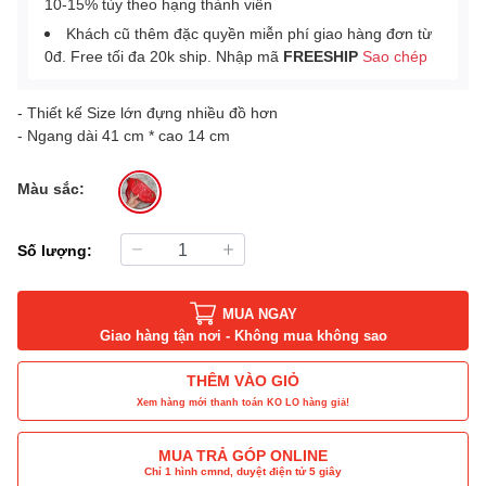
10-15% tùy theo hạng thành viên
Khách cũ thêm đặc quyền miễn phí giao hàng đơn từ
0đ. Free tối đa 20k ship. Nhập mã
FREESHIP
Sao chép
- Thiết kế Size lớn đựng nhiều đồ hơn
- Ngang dài 41 cm * cao 14 cm
Màu sắc:
Số lượng:
MUA NGAY
Giao hàng tận nơi - Không mua không sao
THÊM VÀO GIỎ
Xem hàng mới thanh toán KO LO hàng giả!
MUA TRẢ GÓP ONLINE
Chỉ 1 hình cmnd, duyệt điện tử 5 giây