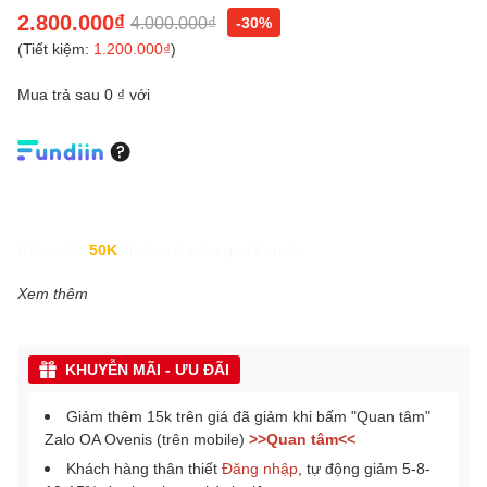
2.800.000₫
4.000.000₫
-30%
(Tiết kiệm:
1.200.000₫
)
Mua trả sau 0 ₫ với
Giảm đến
50K
khi thanh toán qua Fundiin.
Xem thêm
KHUYỄN MÃI - ƯU ĐÃI
Giảm thêm 15k trên giá đã giảm khi bấm "Quan tâm"
Zalo OA Ovenis (trên mobile)
>>Quan tâm<<
Khách hàng thân thiết
Đăng nhập
, tự động giảm 5-8-