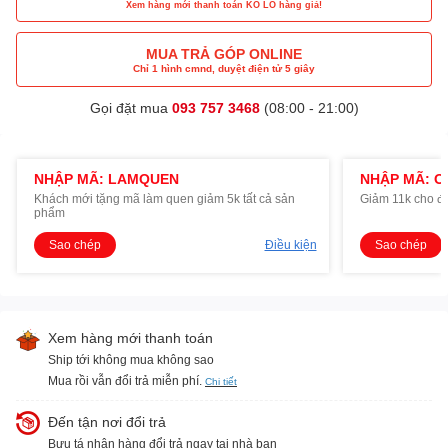
Xem hàng mới thanh toán KO LO hàng giả!
MUA TRẢ GÓP ONLINE
Chỉ 1 hình cmnd, duyệt điện tử 5 giây
Gọi đặt mua
093 757 3468
(08:00 - 21:00)
NHẬP MÃ: LAMQUEN
NHẬP MÃ: O
Khách mới tặng mã làm quen giảm 5k tất cả sản
Giảm 11k cho đ
phẩm
Sao chép
Điều kiện
Sao chép
Xem hàng mới thanh toán
Ship tới không mua không sao
Mua rồi vẫn đổi trả miễn phí.
Chi tiết
Đến tận nơi đổi trả
Bưu tá nhận hàng đổi trả ngay tại nhà bạn