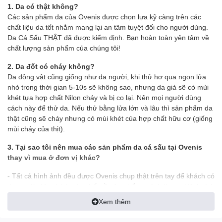
1. Da có thật không?
Các sản phẩm da của Ovenis được chọn lựa kỹ càng trên các
chất liệu da tốt nhằm mang lại an tâm tuyệt đối cho người dùng.
Da Cá Sấu THẬT đã được kiểm định. Bạn hoàn toàn yên tâm về
chất lượng sản phẩm của chúng tôi!
2. Da đốt có cháy không?
Da động vật cũng giống như da người, khi thử hơ qua ngọn lửa
nhỏ trong thời gian 5-10s sẽ không sao, nhưng da giả sẽ có mùi
khét tựa hợp chất Nilon cháy và bị co lại. Nên mọi người dùng
cách này để thử da. Nếu thử bằng lửa lớn và lâu thì sản phẩm da
thật cũng sẽ cháy nhưng có mùi khét của hợp chất hữu cơ (giống
mùi cháy của thịt).
3. Tại sao tôi nên mua các sản phẩm da cá sấu tại Ovenis
thay vì mua ở đơn vị khác?
- Tất cả hình ảnh đều được Ovenis chụp thật trên tay để khách có
được cái nhìn chính xác nhất về sản phẩm, tránh làm sai lệch tính
thực tế của sản phẩm
Xem thêm
- Ship tới không mua không sao