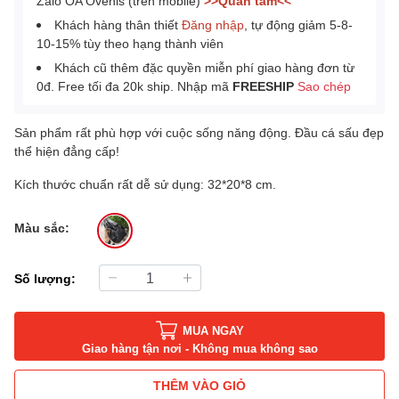
Zalo OA Ovenis (trên mobile)
>>Quan tâm<<
Khách hàng thân thiết
Đăng nhập
, tự động giảm 5-8-
10-15% tùy theo hạng thành viên
Khách cũ thêm đặc quyền miễn phí giao hàng đơn từ
0đ. Free tối đa 20k ship. Nhập mã
FREESHIP
Sao chép
Sản phẩm rất phù hợp với cuộc sống năng động. Đầu cá sấu đẹp
thể hiện đẳng cấp!
Kích thước chuẩn rất dễ sử dụng: 32*20*8 cm.
Màu sắc:
Số lượng:
MUA NGAY
Giao hàng tận nơi - Không mua không sao
THÊM VÀO GIỎ