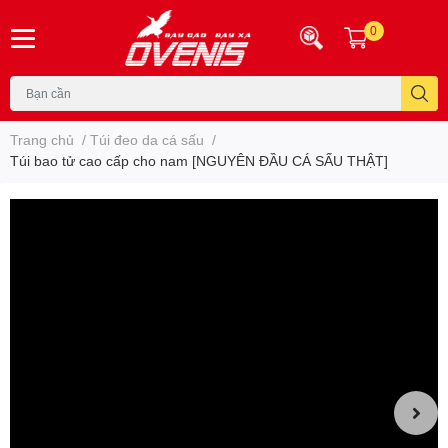
0
Trang chủ
/
Túi đeo da cá sấu
/
Túi bao tử cao cấp cho nam [NGUYÊN ĐẦU CÁ SẤU THẬT]