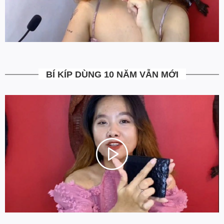
Bạn được quyền kiểm tra sản phẩm khi thanh toán để tránh nhận
hàng không ưng ý. Ngoài ra Ovenis còn có chính sách đổi trả
trong vòng 7 ngày kể từ ngày nhận hàng (Xem chi tiết).
5. Miễn Phí Giao Hàng không?
Toàn bộ các đơn hàng từ 500k đều được Ovenis hỗ trợ giao hàng
tận nhà miễn phí. Giá bạn thấy trên website là tất cả những gì
BÍ KÍP DÙNG 10 NĂM VẪN MỚI
bạn phải trả. Tặng thêm khách cũ với ưu đãi riêng, free ship đơn
từ 0đ.
6. Vì sao cam kết Giá Tốt Nhất?
Chúng tôi chọn cách tối ưu chi phí như không phân phối qua
trung gian, không cửa hàng để giảm chi phí vận hành (hàng sản
xuất từ xưởng đóng gói và vận chuyển trực tiếp tới tay người sử
dụng). Tập trung vào cải thiện chất lượng sản phẩm và nâng cao
dịch vụ chăm sóc khách hàng.