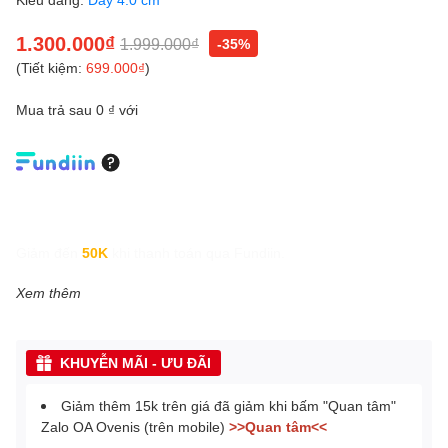
1.300.000₫
1.999.000₫
-35%
(Tiết kiệm:
699.000₫
)
Mua trả sau 0 ₫ với
Giảm đến
50K
khi thanh toán qua Fundiin.
Xem thêm
KHUYỄN MÃI - ƯU ĐÃI
Giảm thêm 15k trên giá đã giảm khi bấm "Quan tâm"
Zalo OA Ovenis (trên mobile)
>>Quan tâm<<