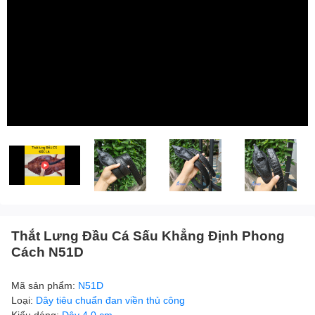
Thắt Lưng Đầu Cá Sấu Khẳng Định Phong
Cách N51D
Mã sản phẩm:
N51D
Loại:
Dây tiêu chuẩn đan viền thủ công
Kiểu dáng:
Dây 4.0 cm