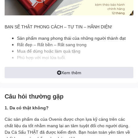
BẠN SẼ THẬT PHONG CÁCH – TỰ TIN – HÃNH DIỆN!
Sản phẩm mang phong thái của những người thành đạt
Rất đẹp – Rất bền – Rất sang trọng
Mua để dùng hoặc làm quà tặng
Phù hợp với mọi lứa tuổi.
Da cá sấu là một trong những sản phẩm đắt đỏ bậc nhất hiện
Xem thêm
nay. Dẫn đầu trong số 5 nguyên liệu được sử dụng làm sản phẩm
thời trang. Những chiếc thắt lưng được làm từ da cá sấu có độ
đàn hồi và độ bền rất cao.
Câu hỏi thường gặp
Việc sở hữu cho mình một thắt lưng làm từ da cá thật sẽ
giúp
bạn trở nên thật sang trọng và đẳng cấp
. Bạn như được lột
1. Da có thật không?
xác thành một người mới,
một cấp độ
thành công mới và một
phong thái vượt bậc.
Các sản phẩm da của Ovenis được chọn lựa kỹ càng trên các
chất liệu da tốt nhằm mang lại an tâm tuyệt đối cho người dùng.
======================================
Da Cá Sấu THẬT đã được kiểm định. Bạn hoàn toàn yên tâm về