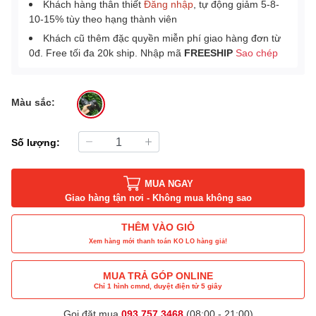
Khách hàng thân thiết
Đăng nhập
, tự động giảm 5-8-
10-15% tùy theo hạng thành viên
Khách cũ thêm đặc quyền miễn phí giao hàng đơn từ
0đ. Free tối đa 20k ship. Nhập mã
FREESHIP
Sao chép
Màu sắc:
Số lượng:
MUA NGAY
Giao hàng tận nơi - Không mua không sao
THÊM VÀO GIỎ
Xem hàng mới thanh toán KO LO hàng giả!
MUA TRẢ GÓP ONLINE
Chỉ 1 hình cmnd, duyệt điện tử 5 giây
Gọi đặt mua
093 757 3468
(08:00 - 21:00)