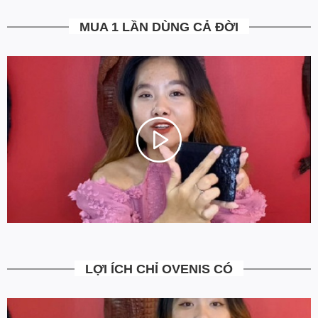
5. Miễn Phí Giao Hàng không?
MUA 1 LẦN DÙNG CẢ ĐỜI
Toàn bộ các đơn hàng từ 500k đều được Ovenis hỗ trợ giao hàng
tận nhà miễn phí. Giá bạn thấy trên website là tất cả những gì
bạn phải trả. Tặng thêm khách cũ với ưu đãi riêng, free ship đơn
từ 0đ.
6. Vì sao cam kết Giá Tốt Nhất?
Chúng tôi chọn cách tối ưu chi phí như không phân phối qua
trung gian, không cửa hàng để giảm chi phí vận hành (hàng sản
xuất từ xưởng đóng gói và vận chuyển trực tiếp tới tay người sử
dụng). Tập trung vào cải thiện chất lượng sản phẩm và nâng cao
dịch vụ chăm sóc khách hàng.
LỢI ÍCH CHỈ OVENIS CÓ