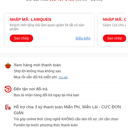
NHẬP MÃ: LAMQUEN
NHẬP MÃ: O
Khách mới tặng mã làm quen giảm 5k tất cả sản
Giảm 11k cho đ
phẩm
Sao chép
Điều kiện
Sao chép
Xem hàng mới thanh toán
Ship tới không mua không sao
Mua rồi vẫn đổi trả miễn phí.
Chi tiết
Đến tận nơi đổi trả
Bưu tá nhận hàng đổi trả ngay tại nhà bạn
Hỗ trợ chia 3 kỳ thanh toán Miễn Phí, Miễn Lãi - CỰC ĐƠN
GIẢN
Trả góp online thời công nghệ KHÔNG cần làm hồ sơ, chỉ cần chọn
Fundiin tại bước phương thức thanh toán