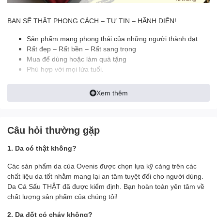
BẠN SẼ THẬT PHONG CÁCH – TỰ TIN – HÃNH DIỆN!
Sản phẩm mang phong thái của những người thành đạt
Rất đẹp – Rất bền – Rất sang trọng
Mua để dùng hoặc làm quà tặng
Phù hợp với mọi lứa tuổi.
Da cá sấu là một trong những sản phẩm đắt đỏ bậc nhất hiện
Xem thêm
nay. Dẫn đầu trong số 5 nguyên liệu được sử dụng làm sản phẩm
thời trang. Những chiếc thắt lưng được làm từ da cá sấu có độ
đàn hồi và độ bền rất cao.
Câu hỏi thường gặp
Việc sở hữu cho mình một thắt lưng làm từ da cá thật sẽ
giúp
bạn trở nên thật sang trọng và đẳng cấp
. Bạn như được lột
1. Da có thật không?
xác thành một người mới,
một cấp độ
thành công mới và một
phong thái vượt bậc.
Các sản phẩm da của Ovenis được chọn lựa kỹ càng trên các
chất liệu da tốt nhằm mang lại an tâm tuyệt đối cho người dùng.
======================================
Da Cá Sấu THẬT đã được kiểm định. Bạn hoàn toàn yên tâm về
chất lượng sản phẩm của chúng tôi!
OVENIS HIỆN ĐANG CUNG CẤP CÁC SẢN PHẨM TỪ DA THẬT
VỚI GIÁ BÁN LẺ TỐT NHẤT THỊ TRƯỜNG
2. Da đốt có cháy không?