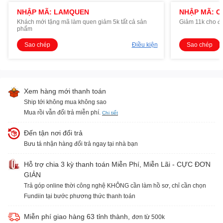
NHẬP MÃ: LAMQUEN
NHẬP MÃ: O
Khách mới tặng mã làm quen giảm 5k tất cả sản
Giảm 11k cho đ
phẩm
Sao chép
Điều kiện
Sao chép
Xem hàng mới thanh toán
Ship tới không mua không sao
Mua rồi vẫn đổi trả miễn phí.
Chi tiết
Đến tận nơi đổi trả
Bưu tá nhận hàng đổi trả ngay tại nhà bạn
Hỗ trợ chia 3 kỳ thanh toán Miễn Phí, Miễn Lãi - CỰC ĐƠN
GIẢN
Trả góp online thời công nghệ KHÔNG cần làm hồ sơ, chỉ cần chọn
Fundiin tại bước phương thức thanh toán
Miễn phí giao hàng 63 tỉnh thành,
đơn từ 500k