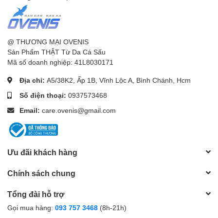
@ THƯƠNG MẠI OVENIS
Sản Phẩm THẬT Từ Da Cá Sấu
Mã số doanh nghiệp: 41L8030171
Địa chỉ:
A5/38K2, Ấp 1B, Vĩnh Lộc A, Bình Chánh, Hcm
Số điện thoại:
0937573468
Email:
care.ovenis@gmail.com
Ưu đãi khách hàng
Chính sách chung
Tổng đài hỗ trợ
Gọi mua hàng:
093 757 3468
(8h-21h)