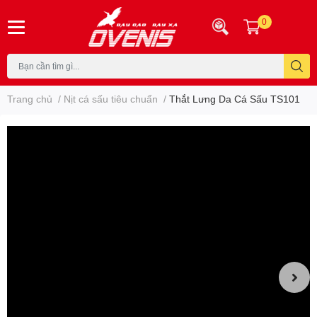
0
Trang chủ
/
Nịt cá sấu tiêu chuẩn
/
Thắt Lưng Da Cá Sấu TS101