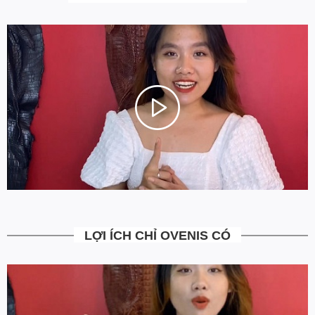
tận nhà miễn phí. Giá bạn thấy trên website là tất cả những gì
bạn phải trả. Tặng thêm khách cũ với ưu đãi riêng, free ship đơn
từ 0đ.
6. Vì sao cam kết Giá Tốt Nhất?
Chúng tôi chọn cách tối ưu chi phí như không phân phối qua
trung gian, không cửa hàng để giảm chi phí vận hành (hàng sản
xuất từ xưởng đóng gói và vận chuyển trực tiếp tới tay người sử
dụng). Tập trung vào cải thiện chất lượng sản phẩm và nâng cao
dịch vụ chăm sóc khách hàng.
LỢI ÍCH CHỈ OVENIS CÓ