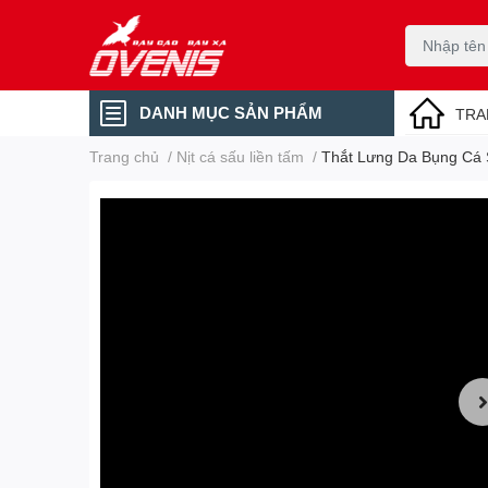
DANH MỤC SẢN PHẨM
TRA
Trang chủ
/
Nịt cá sấu liền tấm
/
Thắt Lưng Da Bụng Cá