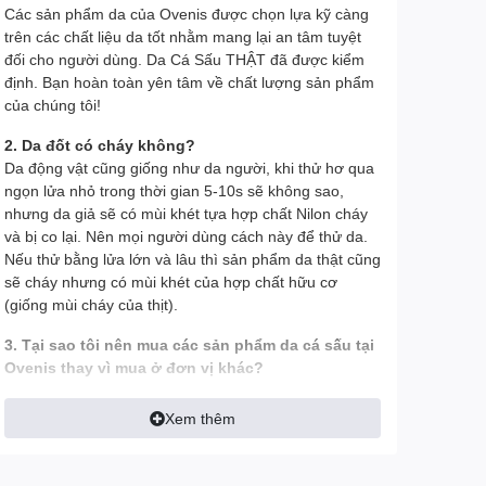
Các sản phẩm da của Ovenis được chọn lựa kỹ càng
trên các chất liệu da tốt nhằm mang lại an tâm tuyệt
đối cho người dùng. Da Cá Sấu THẬT đã được kiểm
định. Bạn hoàn toàn yên tâm về chất lượng sản phẩm
của chúng tôi!
2. Da đốt có cháy không?
Da động vật cũng giống như da người, khi thử hơ qua
ngọn lửa nhỏ trong thời gian 5-10s sẽ không sao,
nhưng da giả sẽ có mùi khét tựa hợp chất Nilon cháy
và bị co lại. Nên mọi người dùng cách này để thử da.
Nếu thử bằng lửa lớn và lâu thì sản phẩm da thật cũng
sẽ cháy nhưng có mùi khét của hợp chất hữu cơ
(giống mùi cháy của thịt).
3. Tại sao tôi nên mua các sản phẩm da cá sấu tại
Ovenis thay vì mua ở đơn vị khác?
- Tất cả hình ảnh đều được Ovenis chụp thật trên tay
để khách có được cái nhìn chính xác nhất về sản
Xem thêm
phẩm, tránh làm sai lệch tính thực tế của sản phẩm
- Ship tới không mua không sao