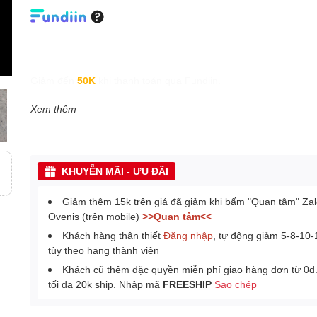
Giảm đến
50K
khi thanh toán qua Fundiin.
Xem thêm
KHUYỄN MÃI - ƯU ĐÃI
Giảm thêm 15k trên giá đã giảm khi bấm "Quan tâm" Za
Ovenis (trên mobile)
>>Quan tâm<<
Khách hàng thân thiết
Đăng nhập
, tự động giảm 5-8-10
tùy theo hạng thành viên
Khách cũ thêm đặc quyền miễn phí giao hàng đơn từ 0đ
tối đa 20k ship. Nhập mã
FREESHIP
Sao chép