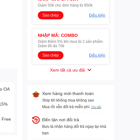
Giảm 50k cho đơn hàng từ 950k
Sao chép
Điều kiện
NHẬP MÃ: COMBO
Giảm thêm 5% khi mua từ 2 sản phẩm.
Giảm tối đa 70k
Sao chép
Điều kiện
Xem tất cả ưu đãi
lo OA
Xem hàng mới thanh toán
Ship tới không mua không sao
-15%
Mua rồi vẫn đổi trả miễn phí.
Chi tiết
. Free
Đến tận nơi đổi trả
Bưu tá nhận hàng đổi trả ngay tại nhà
bạn