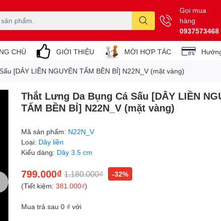
Gọi mua
hàng
0937573468
NG CHỦ
GIỚI THIỆU
MỜI HỢP TÁC
Hướng
 Sấu [DÂY LIỀN NGUYÊN TẤM BỀN BỈ] N22N_V (mặt vàng)
Thắt Lưng Da Bụng Cá Sấu [DÂY LIỀN N
TẤM BỀN BỈ] N22N_V (mặt vàng)
Mã sản phẩm:
N22N_V
Loại:
Dây liền
Kiểu dáng:
Dây 3.5 cm
799.000₫
1.180.000₫
-32%
(Tiết kiệm:
381.000₫
)
Mua trả sau 0 ₫ với