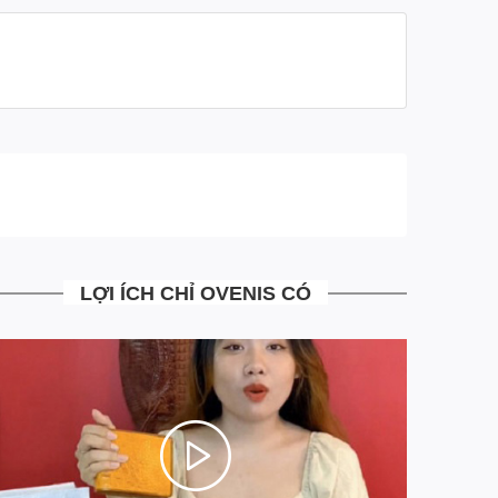
- Mua rồi vẫn đổi trả miễn phí
- Những trường hợp đổi trả bưu tá sẽ tới nhận hàng
đổi trả trả ngay tại nhà, mà khách hàng không phải đi
đâu
- Tại Ovenis mọi công đoạn từ khâu sản xuất, tư vấn,
xử lý đơn hàng đều đã được chúng tôi chuẩn hóa tối
ưu hoàn toàn giảm thiểu chi phí vận hành. Giúp mang
tới cho khách hàng những sản phẩm có Chất Lượng
Cao với mức giá Siêu Mềm
LỢI ÍCH CHỈ OVENIS CÓ
- Là đơn vị đi đầu trong việc áp dụng công nghệ trả
góp 4.0 MIỄN MỌI LOẠI PHÍ. Chia 3 kỳ thanh toán
siêu đơn giản ngay trên website, khác hoàn toàn với
trả góp truyền thống qua các công ty tài chính hiện tại.
Ngồi tại nhà chỉ với một hình cmnd duyệt điện tử 5S có
ngay sản phẩm đồ da cá sấu cao cấp chính hãng.
=> Chúng tôi mong muốn những khách hàng thân yêu
của mình Mua Sắm Thật Dễ Dàng, và hơn hết là cảm