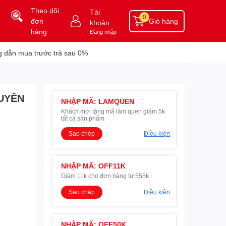
Theo dõi
Tài
0
đơn
Giỏ hàng
khoản
hàng
Đăng nhập
 dẫn mua trước trả sau 0%
GUYÊN
NHẬP MÃ: LAMQUEN
Khách mới tặng mã làm quen giảm 5k
tất cả sản phẩm
Sao chép
Điều kiện
NHẬP MÃ: OFF11K
Giảm 11k cho đơn hàng từ 555k
Sao chép
Điều kiện
NHẬP MÃ: OFF50K