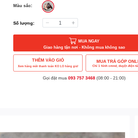
Màu sắc:
Số lượng:
MUA NGAY
Giao hàng tận nơi - Không mua không sao
THÊM VÀO GIỎ
MUA TRẢ GÓP ONL
Chỉ 1 hình cmnd, duyệt điện tử
Xem hàng mới thanh toán KO LO hàng giả!
Gọi đặt mua
093 757 3468
(08:00 - 21:00)