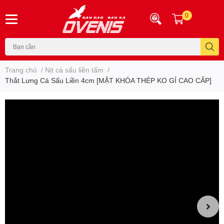
0
Trang chủ
/
Nịt cá sấu liền tấm
/
Thắt Lưng Cá Sấu Liền 4cm [MẶT KHÓA THÉP KO GỈ CAO CẤP]