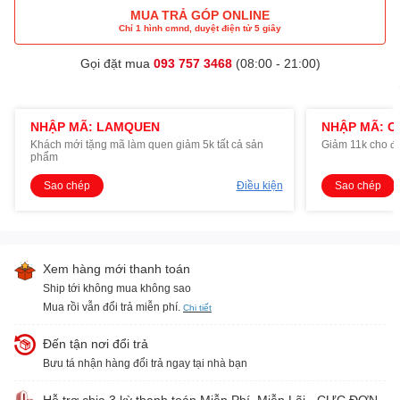
MUA TRẢ GÓP ONLINE
Chỉ 1 hình cmnd, duyệt điện tử 5 giây
Gọi đặt mua
093 757 3468
(08:00 - 21:00)
NHẬP MÃ: LAMQUEN
NHẬP MÃ: O
Khách mới tặng mã làm quen giảm 5k tất cả sản
Giảm 11k cho đ
phẩm
Sao chép
Điều kiện
Sao chép
Xem hàng mới thanh toán
Ship tới không mua không sao
Mua rồi vẫn đổi trả miễn phí.
Chi tiết
Đến tận nơi đổi trả
Bưu tá nhận hàng đổi trả ngay tại nhà bạn
Hỗ trợ chia 3 kỳ thanh toán Miễn Phí, Miễn Lãi - CỰC ĐƠN