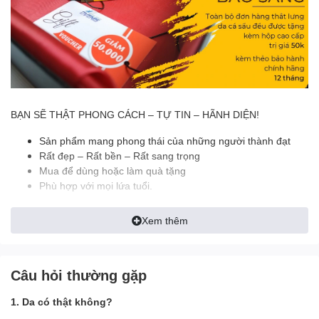
BẠN SẼ THẬT PHONG CÁCH – TỰ TIN – HÃNH DIỆN!
Sản phẩm mang phong thái của những người thành đạt
Rất đẹp – Rất bền – Rất sang trọng
Mua để dùng hoặc làm quà tặng
Phù hợp với mọi lứa tuổi.
Da cá sấu là một trong những sản phẩm đắt đỏ bậc nhất hiện
Xem thêm
nay. Dẫn đầu trong số 5 nguyên liệu được sử dụng làm sản phẩm
thời trang. Những chiếc thắt lưng được làm từ da cá sấu có độ
đàn hồi và độ bền rất cao.
Câu hỏi thường gặp
Việc sở hữu cho mình một thắt lưng làm từ da cá thật sẽ
giúp
bạn trở nên thật sang trọng và đẳng cấp
. Bạn như được lột
1. Da có thật không?
xác thành một người mới,
một cấp độ
thành công mới và một