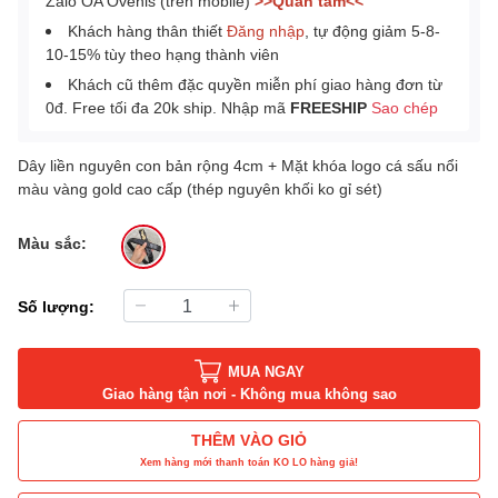
Zalo OA Ovenis (trên mobile)
>>Quan tâm<<
Khách hàng thân thiết
Đăng nhập
, tự động giảm 5-8-
10-15% tùy theo hạng thành viên
Khách cũ thêm đặc quyền miễn phí giao hàng đơn từ
0đ. Free tối đa 20k ship. Nhập mã
FREESHIP
Sao chép
Dây liền nguyên con bản rộng 4cm + Mặt khóa logo cá sấu nổi
màu vàng gold cao cấp (thép nguyên khối ko gỉ sét)
Màu sắc:
Số lượng:
MUA NGAY
Giao hàng tận nơi - Không mua không sao
THÊM VÀO GIỎ
Xem hàng mới thanh toán KO LO hàng giả!