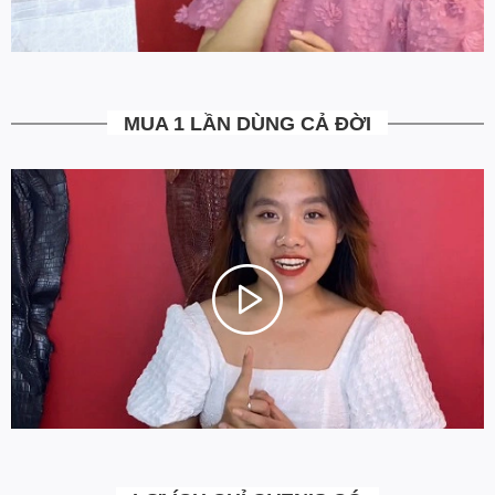
Bạn được quyền kiểm tra sản phẩm khi thanh toán để tránh nhận
hàng không ưng ý. Ngoài ra Ovenis còn có chính sách đổi trả
trong vòng 7 ngày kể từ ngày nhận hàng (Xem chi tiết).
5. Miễn Phí Giao Hàng không?
MUA 1 LẦN DÙNG CẢ ĐỜI
Toàn bộ các đơn hàng từ 500k đều được Ovenis hỗ trợ giao hàng
tận nhà miễn phí. Giá bạn thấy trên website là tất cả những gì
bạn phải trả. Tặng thêm khách cũ với ưu đãi riêng, free ship đơn
từ 0đ.
6. Vì sao cam kết Giá Tốt Nhất?
VIDEO NỊT CÁ SẤU LIỀN 4CM KHÓA THÉP KO GỈ
Chúng tôi chọn cách tối ưu chi phí như không phân phối qua
trung gian, không cửa hàng để giảm chi phí vận hành (hàng sản
xuất từ xưởng đóng gói và vận chuyển trực tiếp tới tay người sử
dụng). Tập trung vào cải thiện chất lượng sản phẩm và nâng cao
dịch vụ chăm sóc khách hàng.