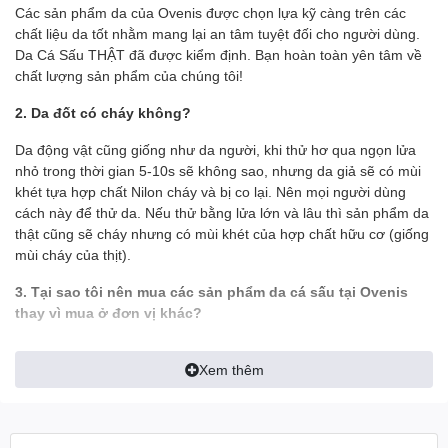
phong thái vượt bậc.
Các sản phẩm da của Ovenis được chọn lựa kỹ càng trên các
chất liệu da tốt nhằm mang lại an tâm tuyệt đối cho người dùng.
======================================
Da Cá Sấu THẬT đã được kiểm định. Bạn hoàn toàn yên tâm về
chất lượng sản phẩm của chúng tôi!
OVENIS HIỆN ĐANG CUNG CẤP CÁC SẢN PHẨM TỪ DA THẬT
VỚI GIÁ BÁN LẺ TỐT NHẤT THỊ TRƯỜNG
2. Da đốt có cháy không?
- Giá tốt nhất do xưởng sản xuất với số lượng lớn.
Da động vật cũng giống như da người, khi thử hơ qua ngọn lửa
nhỏ trong thời gian 5-10s sẽ không sao, nhưng da giả sẽ có mùi
- Chúng tôi không nói sản phẩm của mình có chất lượng tốt nhất
khét tựa hợp chất Nilon cháy và bị co lại. Nên mọi người dùng
nhưng phải khẳng định chất lượng sản phẩm vượt trội với giá
cách này để thử da. Nếu thử bằng lửa lớn và lâu thì sản phẩm da
tiền.
thật cũng sẽ cháy nhưng có mùi khét của hợp chất hữu cơ (giống
mùi cháy của thịt).
- Uy tín bán hàng đặt lên hàng đầu, không kinh doanh trộm dật.
3. Tại sao tôi nên mua các sản phẩm da cá sấu tại Ovenis
- Sản phẩm được sản xuất với số lượng lớn để có giá thành cạnh
thay vì mua ở đơn vị khác?
tranh nên không thể tránh được sai sót. Nếu quý khách thấy sản
phẩm oki với mức giá mong để lại đánh giá 5 sao giúp chúng tôi
- Tất cả hình ảnh đều được Ovenis chụp thật trên tay để khách có
có thêm động lực. Nếu sản phẩm không được như mong muốn
Xem thêm
được cái nhìn chính xác nhất về sản phẩm, tránh làm sai lệch tính
xin vui lòng liên hệ trực tiếp với shop. Chúng tôi sẵn sàng hỗ trợ
thực tế của sản phẩm
đổi trả (Đổi mới tuần đầu tiên nếu lỗi NSX).
- Ship tới không mua không sao
RẤT MONG NHẬN ĐƯỢC Ý KIẾN ĐÓNG GÓP CỦA QUÝ KHÁCH