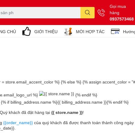
Gọi mua
hàng
0937573468
NG CHỦ
GIỚI THIỆU
MỜI HỢP TÁC
Hướng
r = store.email_accent_color %} {% else %} {% assign accent_color = 
ore.email_logo_url %}
{% endif %}
 {% if billing_address.name %}{{ billing_address.name }}{% endif %}
Quý khách đã đặt hàng tại
{{ store.name }}
!
ng
{{order_name}}
của quý khách đã được thanh toán thành công ngày
e_date}}.