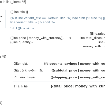
ne in line_items %}
{{ line.title }}
ge
{% if line.variant_title == "Default Title" %}Mặc định {% else %} {
%
line.variant_title }} {% endif %}
SKU:{{line.sku}}
{{line.pric
{{line.price | money_with_currency}}
x
line.total_discoun
{{line.quantity}}
line.
money_with_cu
r %}
Giảm giá:
{{discounts_savings | money_with_cu
Giá trừ khuyến mãi:
{{subtotal_price | money_with_cu
Phí vận chuyển:
{{shipping_price | money_with_cu
{{total_price | money_with_cu
Thành tiền
%}