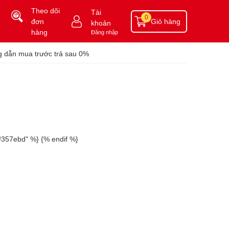
Theo dõi
Tài
0
đơn
Giỏ hàng
khoản
hàng
Đăng nhập
 dẫn mua trước trả sau 0%
"#357ebd" %} {% endif %}