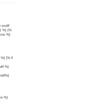
 endif
1 %} {%
hone %}
 %} {% if
dif %}
}
ndif%}
nes %}