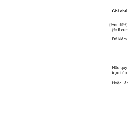
Ghi chú
{%endif%}
{% if cu
Để kiểm 
Đă
Nếu quý 
trực tiế
Hoặc liê