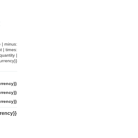
{
e | minus:
t | times:
quantity |
rrency}}
rrency}}
rrency}}
rrency}}
rrency}}