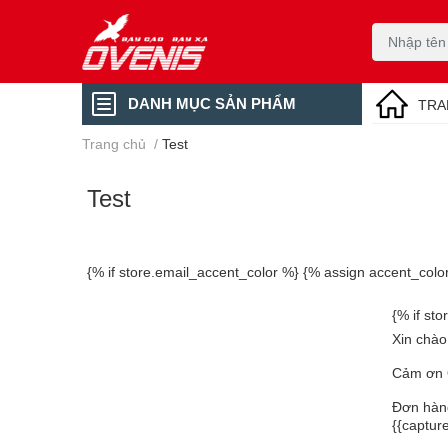
DANH MỤC SẢN PHẨM
TRA
Trang chủ
/
Test
Test
{% if store.email_accent_color %} {% assign accent_colo
{% if st
Xin chào
Cảm ơn 
Đơn hà
{{captur