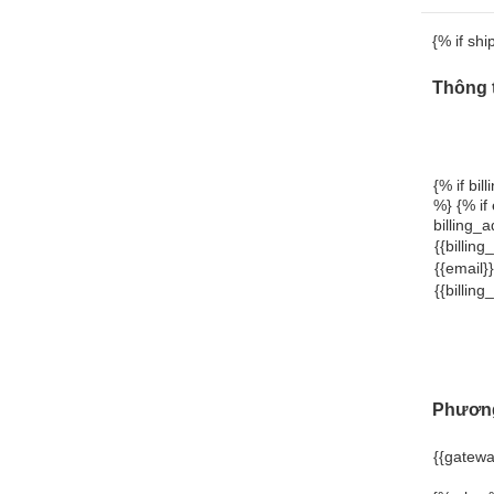
{% if sh
Thông 
{% if bi
%} {% if
billing_
{{billin
{{email}}
{{billin
Phương
{{gatewa