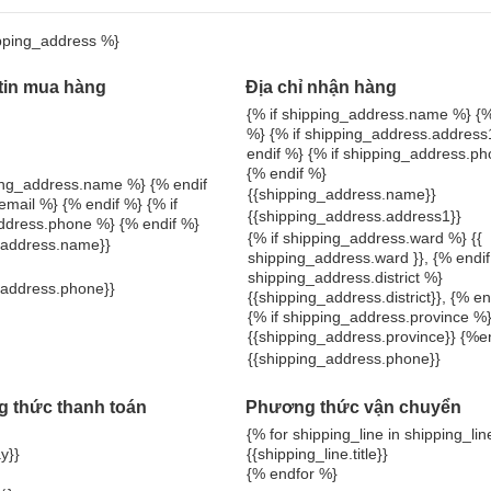
ipping_address %}
tin mua hàng
Địa chỉ nhận hàng
{% if shipping_address.name %} {%
%} {% if shipping_address.address
endif %} {% if shipping_address.p
{% endif %}
lling_address.name %} {% endif
{{shipping_address.name}}
 email %} {% endif %} {% if
{{shipping_address.address1}}
address.phone %} {% endif %}
{% if shipping_address.ward %} {{
g_address.name}}
shipping_address.ward }}, {% endif
shipping_address.district %}
g_address.phone}}
{{shipping_address.district}}, {% en
{% if shipping_address.province %
{{shipping_address.province}} {%e
{{shipping_address.phone}}
 thức thanh toán
Phương thức vận chuyển
{% for shipping_line in shipping_li
y}}
{{shipping_line.title}}
{% endfor %}