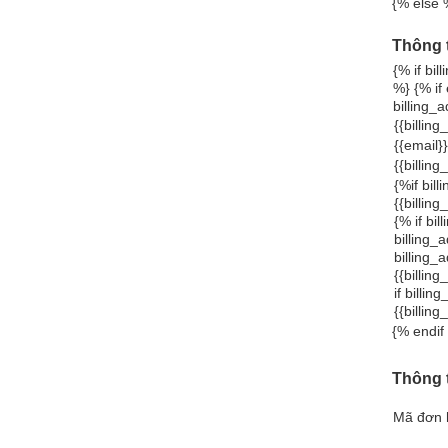
{% else 
Thông 
{% if bi
%} {% if
billing_
{{billin
{{email}}
{{billin
{%if bil
{{billin
{% if bi
billing_
billing_a
{{billin
if billi
{{billin
{% endif
Thông 
Mã đơn 