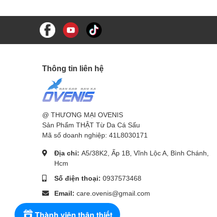
Thông tin liên hệ
@ THƯƠNG MẠI OVENIS
Sản Phẩm THẬT Từ Da Cá Sấu
Mã số doanh nghiệp: 41L8030171
Địa chỉ:
A5/38K2, Ấp 1B, Vĩnh Lộc A, Bình Chánh,
Hcm
Số điện thoại:
0937573468
Email:
care.ovenis@gmail.com
Thành viên thân thiết