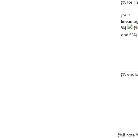
{% for li
{% if
line.ima
%}
{
endif %}
{% endfo
{%if note 