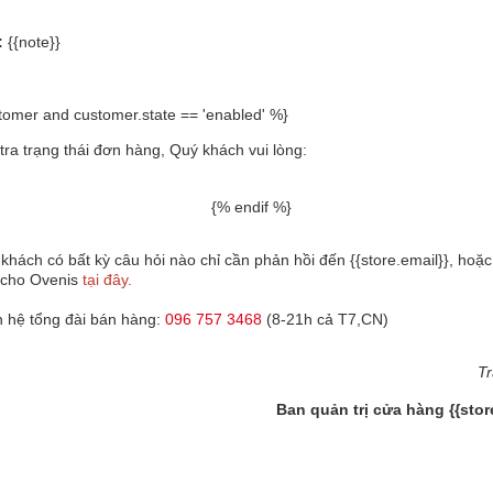
:
{{note}}
stomer and customer.state == 'enabled' %}
tra trạng thái đơn hàng, Quý khách vui lòng:
ng nhập vào tài khoản
{% endif %}
khách có bất kỳ câu hỏi nào chỉ cần phản hồi đến
{{store.email}}
, hoặc
p cho Ovenis
tại đây.
n hệ tổng đài bán hàng:
096 757 3468
(8-21h cả T7,CN)
Tr
Ban quản trị cửa hàng {{stor