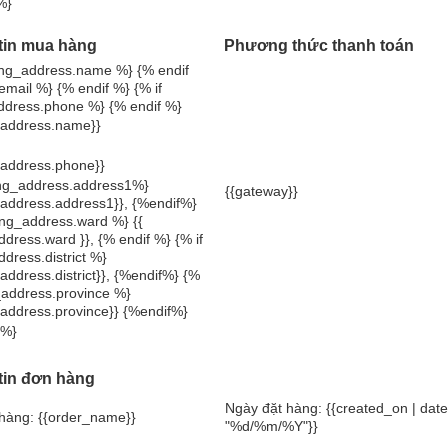
%}
tin mua hàng
Phương thức thanh toán
lling_address.name %} {% endif
 email %} {% endif %} {% if
address.phone %} {% endif %}
g_address.name}}
g_address.phone}}
ling_address.address1%}
{{gateway}}
g_address.address1}}, {%endif%}
lling_address.ward %} {{
address.ward }}, {% endif %} {% if
ddress.district %}
g_address.district}}, {%endif%} {%
ng_address.province %}
g_address.province}} {%endif%}
 %}
tin đơn hàng
Ngày đặt hàng: {{created_on | date
hàng: {{order_name}}
"%d/%m/%Y"}}