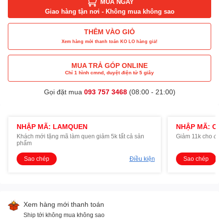
MUA NGAY
Giao hàng tận nơi - Không mua không sao
THÊM VÀO GIỎ
Xem hàng mới thanh toán KO LO hàng giả!
MUA TRẢ GÓP ONLINE
Chỉ 1 hình cmnd, duyệt điện tử 5 giây
Gọi đặt mua
093 757 3468
(08:00 - 21:00)
NHẬP MÃ: LAMQUEN
NHẬP MÃ: O
Khách mới tặng mã làm quen giảm 5k tất cả sản
Giảm 11k cho đ
phẩm
Sao chép
Điều kiện
Sao chép
Xem hàng mới thanh toán
Ship tới không mua không sao