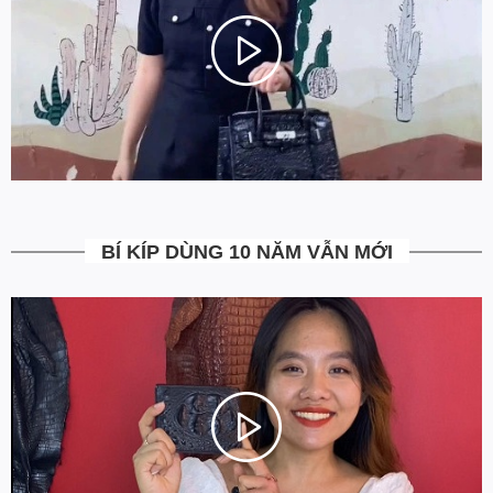
=> Chúng tôi mong muốn những khách hàng thân yêu của mình
Mua Sắm Thật Dễ Dàng, và hơn hết là cảm thấy AN TÂM TUYỆT
ĐỐI khi đặt hàng tại website www.Ovenis.vn!
4. Được kiểm tra hàng không?
Bạn được quyền kiểm tra sản phẩm khi thanh toán để tránh nhận
hàng không ưng ý. Ngoài ra Ovenis còn có chính sách đổi trả
trong vòng 7 ngày kể từ ngày nhận hàng (Xem chi tiết).
5. Miễn Phí Giao Hàng không?
BÍ KÍP DÙNG 10 NĂM VẪN MỚI
Toàn bộ các đơn hàng từ 500k đều được Ovenis hỗ trợ giao hàng
tận nhà miễn phí. Giá bạn thấy trên website là tất cả những gì
bạn phải trả. Tặng thêm khách cũ với ưu đãi riêng, free ship đơn
từ 0đ.
6. Vì sao cam kết Giá Tốt Nhất?
Chúng tôi chọn cách tối ưu chi phí như không phân phối qua
trung gian, không cửa hàng để giảm chi phí vận hành (hàng sản
xuất từ xưởng đóng gói và vận chuyển trực tiếp tới tay người sử
dụng). Tập trung vào cải thiện chất lượng sản phẩm và nâng cao