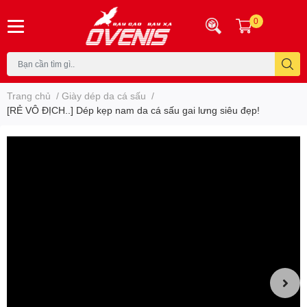
0
Trang chủ
/
Giày dép da cá sấu
/
[RẺ VÔ ĐỊCH..] Dép kẹp nam da cá sấu gai lưng siêu đẹp!