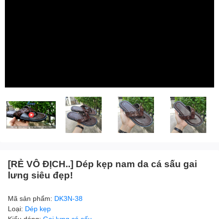
[RẺ VÔ ĐỊCH..] Dép kẹp nam da cá sấu gai
lưng siêu đẹp!
Mã sản phẩm:
DK3N-38
Loại:
Dép kẹp
Kiểu dáng:
Gai lưng cá sấu