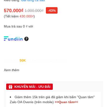
570.000₫
1.000.000₫
-43%
(Tiết kiệm
430.000₫
)
Mua trả sau 0 ₫ với
Giảm đến
50K
khi thanh toán qua Fundiin.
Xem thêm
KHUYỄN MÃI - ƯU ĐÃI
Giảm thêm 15k trên giá đã giảm khi bấm "Quan tâm"
Zalo OA Ovenis (trên mobile)
>>Quan tâm<<