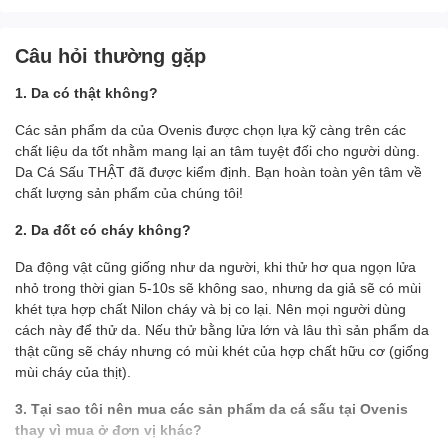
Câu hỏi thường gặp
1. Da có thật không?
Các sản phẩm da của Ovenis được chọn lựa kỹ càng trên các
Video thực tế
Dép kẹp gai lưng cá sấu
chất liệu da tốt nhằm mang lại an tâm tuyệt đối cho người dùng.
Da Cá Sấu THẬT đã được kiểm định. Bạn hoàn toàn yên tâm về
chất lượng sản phẩm của chúng tôi!
2. Da đốt có cháy không?
Da động vật cũng giống như da người, khi thử hơ qua ngọn lửa
nhỏ trong thời gian 5-10s sẽ không sao, nhưng da giả sẽ có mùi
khét tựa hợp chất Nilon cháy và bị co lại. Nên mọi người dùng
cách này để thử da. Nếu thử bằng lửa lớn và lâu thì sản phẩm da
thật cũng sẽ cháy nhưng có mùi khét của hợp chất hữu cơ (giống
mùi cháy của thịt).
3. Tại sao tôi nên mua các sản phẩm da cá sấu tại Ovenis
thay vì mua ở đơn vị khác?