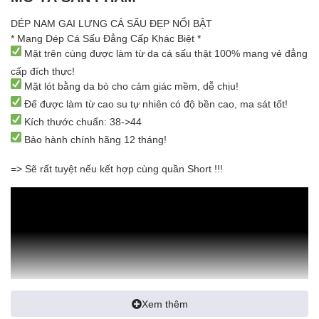
DÉP NAM GAI LƯNG CÁ SẤU ĐẸP NỔI BẬT
* Mang Dép Cá Sấu Đẳng Cấp Khác Biệt *
Mặt trên cùng được làm từ da cá sấu thật 100% mang vẻ đẳng
cấp đích thực!
Mặt lót bằng da bò cho cảm giác mềm, dễ chịu!
Đế được làm từ cao su tự nhiên có độ bền cao, ma sát tốt!
Kích thước chuẩn: 38->44
Bảo hành chính hãng 12 tháng!
=> Sẽ rất tuyệt nếu kết hợp cùng quần Short !!!
Xem thêm