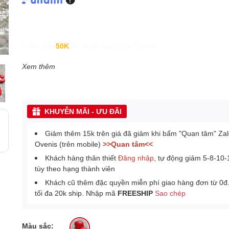
Giảm đến
50K
khi thanh toán qua Fundiin.
Xem thêm
KHUYỄN MÃI - ƯU ĐÃI
Giảm thêm 15k trên giá đã giảm khi bấm "Quan tâm" Za
Ovenis (trên mobile)
>>Quan tâm<<
Khách hàng thân thiết
Đăng nhập
, tự động giảm 5-8-10
tùy theo hạng thành viên
Khách cũ thêm đặc quyền miễn phí giao hàng đơn từ 0đ
tối đa 20k ship. Nhập mã
FREESHIP
Sao chép
Màu sắc: