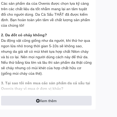
Các sản phẩm da của Ovenis được chọn lựa kỹ càng
trên các chất liệu da tốt nhằm mang lại an tâm tuyệt
đối cho người dùng. Da Cá Sấu THẬT đã được kiểm
định. Bạn hoàn toàn yên tâm về chất lượng sản phẩm
của chúng tôi!
2. Da đốt có cháy không?
Da động vật cũng giống như da người, khi thử hơ qua
ngọn lửa nhỏ trong thời gian 5-10s sẽ không sao,
nhưng da giả sẽ có mùi khét tựa hợp chất Nilon cháy
và bị co lại. Nên mọi người dùng cách này để thử da.
Nếu thử bằng lửa lớn và lâu thì sản phẩm da thật cũng
sẽ cháy nhưng có mùi khét của hợp chất hữu cơ
(giống mùi cháy của thịt).
3. Tại sao tôi nên mua các sản phẩm da cá sấu tại
Ovenis thay vì mua ở đơn vị khác?
- Tất cả hình ảnh đều được Ovenis chụp thật trên tay
Xem thêm
để khách có được cái nhìn chính xác nhất về sản
phẩm, tránh làm sai lệch tính thực tế của sản phẩm