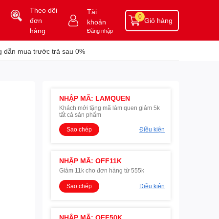
Theo dõi
Tài
0
đơn
Giỏ hàng
khoản
hàng
Đăng nhập
 dẫn mua trước trả sau 0%
NHẬP MÃ: LAMQUEN
Khách mới tặng mã làm quen giảm 5k
tất cả sản phẩm
Sao chép
Điều kiện
NHẬP MÃ: OFF11K
Giảm 11k cho đơn hàng từ 555k
Sao chép
Điều kiện
NHẬP MÃ: OFF50K