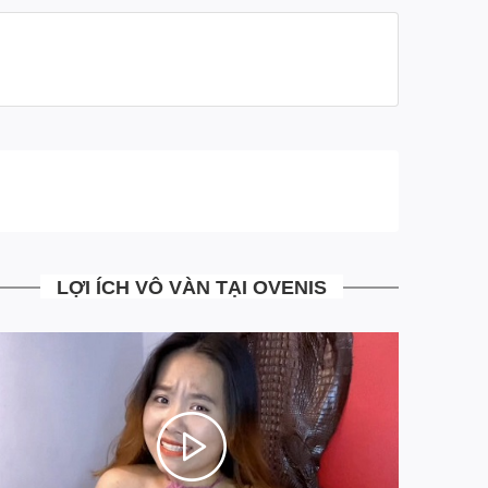
- Ship tới không mua không sao
- Mua rồi vẫn đổi trả miễn phí
- Những trường hợp đổi trả bưu tá sẽ tới nhận hàng
đổi trả trả ngay tại nhà, mà khách hàng không phải đi
đâu
- Tại Ovenis mọi công đoạn từ khâu sản xuất, tư vấn,
xử lý đơn hàng đều đã được chúng tôi chuẩn hóa tối
ưu hoàn toàn giảm thiểu chi phí vận hành. Giúp mang
tới cho khách hàng những sản phẩm có Chất Lượng
Cao với mức giá Siêu Mềm
LỢI ÍCH VÔ VÀN TẠI OVENIS
- Là đơn vị đi đầu trong việc áp dụng công nghệ trả
góp 4.0 MIỄN MỌI LOẠI PHÍ. Chia 3 kỳ thanh toán
siêu đơn giản ngay trên website, khác hoàn toàn với
trả góp truyền thống qua các công ty tài chính hiện tại.
Ngồi tại nhà chỉ với một hình cmnd duyệt điện tử 5S có
ngay sản phẩm đồ da cá sấu cao cấp chính hãng.
=> Chúng tôi mong muốn những khách hàng thân yêu
của mình Mua Sắm Thật Dễ Dàng, và hơn hết là cảm