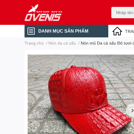
DANH MỤC SẢN PHẨM
TRA
Trang chủ
/
Nón da cá sấu
/
Nón mũ Da cá sấu Đỏ tươi đ