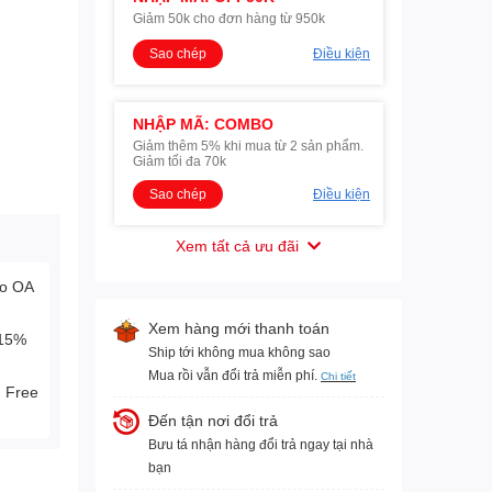
Giảm 50k cho đơn hàng từ 950k
Sao chép
Điều kiện
NHẬP MÃ: COMBO
Giảm thêm 5% khi mua từ 2 sản phẩm.
Giảm tối đa 70k
Sao chép
Điều kiện
Xem tất cả ưu đãi
lo OA
Xem hàng mới thanh toán
-15%
Ship tới không mua không sao
Mua rồi vẫn đổi trả miễn phí.
Chi tiết
. Free
Đến tận nơi đổi trả
Bưu tá nhận hàng đổi trả ngay tại nhà
bạn