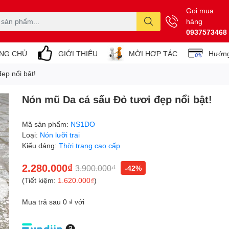
Gọi mua
hàng
0937573468
NG CHỦ
GIỚI THIỆU
MỜI HỢP TÁC
Hướng
ẹp nổi bật!
Nón mũ Da cá sấu Đỏ tươi đẹp nổi bật!
Mã sản phẩm:
NS1DO
Loại:
Nón lưỡi trai
Kiểu dáng:
Thời trang cao cấp
2.280.000₫
3.900.000₫
-42%
(Tiết kiệm:
1.620.000₫
)
Mua trả sau 0 ₫ với