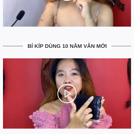
hàng không ưng ý. Ngoài ra Ovenis còn có chính sách đổi trả
trong vòng 7 ngày kể từ ngày nhận hàng
(Xem chi tiết)
.
5. Miễn Phí Giao Hàng không?
Toàn bộ các đơn hàng từ 500k đều được Ovenis hỗ trợ giao hàng
tận nhà miễn phí. Giá bạn thấy trên website là tất cả những gì
bạn phải trả. Tặng thêm khách cũ với ưu đãi riêng, free ship đơn
từ 0đ.
BÍ KÍP DÙNG 10 NĂM VẪN MỚI
6. Vì sao cam kết Giá Tốt Nhất?
Chúng tôi chọn cách tối ưu chi phí như không phân phối qua
trung gian, không cửa hàng để giảm chi phí vận hành (hàng sản
xuất từ xưởng đóng gói và vận chuyển trực tiếp tới tay người sử
dụng). Tập trung vào cải thiện chất lượng sản phẩm và nâng cao
dịch vụ chăm sóc khách hàng.