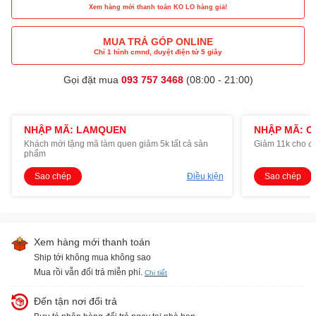
Xem hàng mới thanh toán KO LO hàng giả!
MUA TRẢ GÓP ONLINE
Chỉ 1 hình cmnd, duyệt điện tử 5 giây
Gọi đặt mua
093 757 3468
(08:00 - 21:00)
NHẬP MÃ: LAMQUEN
NHẬP MÃ: O
Khách mới tặng mã làm quen giảm 5k tất cả sản
Giảm 11k cho đ
phẩm
Sao chép
Điều kiện
Sao chép
Xem hàng mới thanh toán
Ship tới không mua không sao
Mua rồi vẫn đổi trả miễn phí.
Chi tiết
Đến tận nơi đổi trả