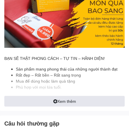
BẠN SẼ THẬT PHONG CÁCH – TỰ TIN – HÃNH DIỆN!
Sản phẩm mang phong thái của những người thành đạt
Rất đẹp – Rất bền – Rất sang trọng
Mua để dùng hoặc làm quà tặng
Phù hợp với mọi lứa tuổi.
Da cá sấu là một trong những sản phẩm đắt đỏ bậc nhất hiện
Xem thêm
nay. Dẫn đầu trong số 5 nguyên liệu được sử dụng làm sản phẩm
thời trang. Những chiếc thắt lưng được làm từ da cá sấu có độ
đàn hồi và độ bền rất cao.
Câu hỏi thường gặp
Việc sở hữu cho mình một thắt lưng làm từ da cá thật sẽ
giúp