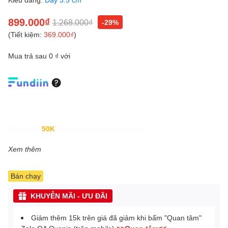
899.000₫
1.268.000₫
-29%
(Tiết kiệm:
369.000₫
)
Mua trả sau 0 ₫ với
Giảm đến
50K
khi thanh toán qua Fundiin.
Xem thêm
Bán chạy
KHUYỄN MÃI - ƯU ĐÃI
Giảm thêm 15k trên giá đã giảm khi bấm "Quan tâm"