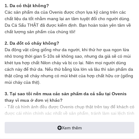
bạn trở nên thật sang trọng và đẳng cấp
. Bạn như được lột
1. Da có thật không?
xác thành một người mới,
một cấp độ
thành công mới và một
Các sản phẩm da của Ovenis được chọn lựa kỹ càng trên các
phong thái vượt bậc.
chất liệu da tốt nhằm mang lại an tâm tuyệt đối cho người dùng.
Da Cá Sấu THẬT đã được kiểm định. Bạn hoàn toàn yên tâm về
======================================
chất lượng sản phẩm của chúng tôi!
OVENIS HIỆN ĐANG CUNG CẤP CÁC SẢN PHẨM TỪ DA THẬT
2. Da đốt có cháy không?
VỚI GIÁ BÁN LẺ TỐT NHẤT THỊ TRƯỜNG
Da động vật cũng giống như da người, khi thử hơ qua ngọn lửa
nhỏ trong thời gian 5-10s sẽ không sao, nhưng da giả sẽ có mùi
- Giá tốt nhất do xưởng sản xuất với số lượng lớn.
khét tựa hợp chất Nilon cháy và bị co lại. Nên mọi người dùng
cách này để thử da. Nếu thử bằng lửa lớn và lâu thì sản phẩm da
- Chúng tôi không nói sản phẩm của mình có chất lượng tốt nhất
thật cũng sẽ cháy nhưng có mùi khét của hợp chất hữu cơ (giống
nhưng phải khẳng định chất lượng sản phẩm vượt trội với giá
mùi cháy của thịt).
tiền.
3. Tại sao tôi nên mua các sản phẩm da cá sấu tại Ovenis
- Uy tín bán hàng đặt lên hàng đầu, không kinh doanh trộm dật.
thay vì mua ở đơn vị khác?
- Sản phẩm được sản xuất với số lượng lớn để có giá thành cạnh
- Tất cả hình ảnh đều được Ovenis chụp thật trên tay để khách có
tranh nên không thể tránh được sai sót. Nếu quý khách thấy sản
được cái nhìn chính xác nhất về sản phẩm, tránh làm sai lệch tính
phẩm oki với mức giá mong để lại đánh giá 5 sao giúp chúng tôi
thực tế của sản phẩm
có thêm động lực. Nếu sản phẩm không được như mong muốn
Xem thêm
- Ship tới không mua không sao
xin vui lòng liên hệ trực tiếp với shop. Chúng tôi sẵn sàng hỗ trợ
đổi trả (Đổi mới tuần đầu tiên nếu lỗi NSX).