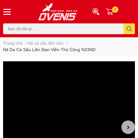
0
Trang chủ
/
Nịt cá sấu liền tấm
/
Nịt Da Cá Sấu Liền Đan Viền Thủ Công N33ND