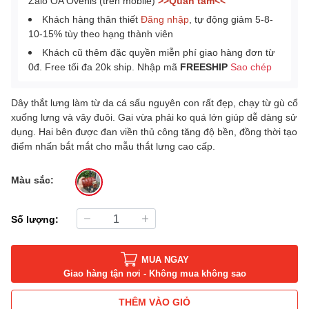
Zalo OA Ovenis (trên mobile)
>>Quan tâm<<
Khách hàng thân thiết
Đăng nhập
, tự động giảm 5-8-
10-15% tùy theo hạng thành viên
Khách cũ thêm đặc quyền miễn phí giao hàng đơn từ
0đ. Free tối đa 20k ship. Nhập mã
FREESHIP
Sao chép
Dây thắt lưng làm từ da cá sấu nguyên con rất đẹp, chạy từ gù cổ
xuống lưng và vây đuôi. Gai vừa phải ko quá lớn giúp dễ dàng sử
dụng. Hai bên được đan viền thủ công tăng độ bền, đồng thời tạo
điểm nhấn bắt mắt cho mẫu thắt lưng cao cấp.
Màu sắc:
Số lượng:
MUA NGAY
Giao hàng tận nơi - Không mua không sao
THÊM VÀO GIỎ