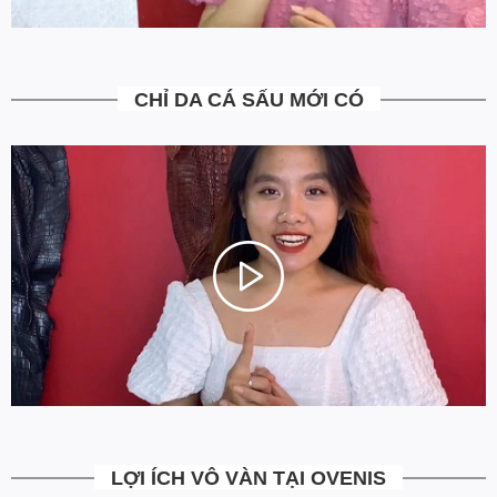
5. Miễn Phí Giao Hàng không?
Toàn bộ các đơn hàng từ 500k đều được Ovenis hỗ trợ giao hàng
tận nhà miễn phí. Giá bạn thấy trên website là tất cả những gì
CHỈ DA CÁ SẤU MỚI CÓ
bạn phải trả. Tặng thêm khách cũ với ưu đãi riêng, free ship đơn
từ 0đ.
6. Vì sao cam kết Giá Tốt Nhất?
Chúng tôi chọn cách tối ưu chi phí như không phân phối qua
trung gian, không cửa hàng để giảm chi phí vận hành (hàng sản
xuất từ xưởng đóng gói và vận chuyển trực tiếp tới tay người sử
dụng). Tập trung vào cải thiện chất lượng sản phẩm và nâng cao
dịch vụ chăm sóc khách hàng.
LỢI ÍCH VÔ VÀN TẠI OVENIS