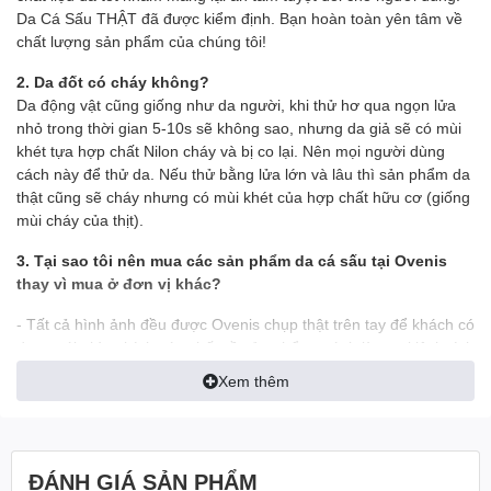
Da Cá Sấu THẬT đã được kiểm định. Bạn hoàn toàn yên tâm về
chất lượng sản phẩm của chúng tôi!
2. Da đốt có cháy không?
Da động vật cũng giống như da người, khi thử hơ qua ngọn lửa
nhỏ trong thời gian 5-10s sẽ không sao, nhưng da giả sẽ có mùi
khét tựa hợp chất Nilon cháy và bị co lại. Nên mọi người dùng
cách này để thử da. Nếu thử bằng lửa lớn và lâu thì sản phẩm da
thật cũng sẽ cháy nhưng có mùi khét của hợp chất hữu cơ (giống
mùi cháy của thịt).
3. Tại sao tôi nên mua các sản phẩm da cá sấu tại Ovenis
thay vì mua ở đơn vị khác?
- Tất cả hình ảnh đều được Ovenis chụp thật trên tay để khách có
được cái nhìn chính xác nhất về sản phẩm, tránh làm sai lệch tính
thực tế của sản phẩm
Xem thêm
- Ship tới không mua không sao
- Mua rồi vẫn đổi trả miễn phí
ĐÁNH GIÁ SẢN PHẨM