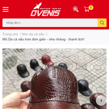
0
Trang chủ
/
Nón da cá sấu
/
Mũ Da cá sấu trơn đơn giản - nhẹ nhàng - thanh lịch!