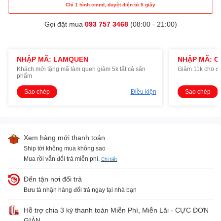
Chỉ 1 hình cmnd, duyệt điện tử 5 giây
Gọi đặt mua
093 757 3468
(08:00 - 21:00)
NHẬP MÃ: LAMQUEN
NHẬP MÃ: O
Khách mới tặng mã làm quen giảm 5k tất cả sản
Giảm 11k cho đ
phẩm
Sao chép
Điều kiện
Sao chép
Xem hàng mới thanh toán
Ship tới không mua không sao
Mua rồi vẫn đổi trả miễn phí.
Chi tiết
Đến tận nơi đổi trả
Bưu tá nhận hàng đổi trả ngay tại nhà bạn
Hỗ trợ chia 3 kỳ thanh toán Miễn Phí, Miễn Lãi - CỰC ĐƠN
GIẢN