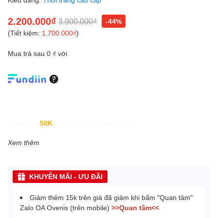
2.200.000₫
3.900.000₫
-44%
(Tiết kiệm:
1.700.000₫
)
Mua trả sau 0 ₫ với
Giảm đến
50K
khi thanh toán qua Fundiin.
Xem thêm
KHUYỄN MÃI - ƯU ĐÃI
Giảm thêm 15k trên giá đã giảm khi bấm "Quan tâm"
Zalo OA Ovenis (trên mobile)
>>Quan tâm<<