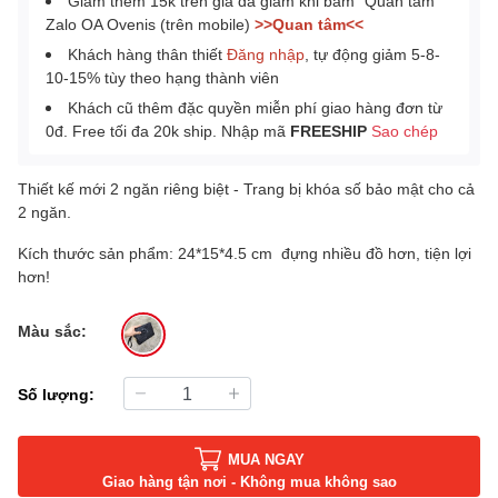
Giảm thêm 15k trên giá đã giảm khi bấm "Quan tâm"
Zalo OA Ovenis (trên mobile)
>>Quan tâm<<
Khách hàng thân thiết
Đăng nhập
, tự động giảm 5-8-
10-15% tùy theo hạng thành viên
Khách cũ thêm đặc quyền miễn phí giao hàng đơn từ
0đ. Free tối đa 20k ship. Nhập mã
FREESHIP
Sao chép
Thiết kế mới 2 ngăn riêng biệt - Trang bị khóa số bảo mật cho cả
2 ngăn.
Kích thước sản phẩm: 24*15*4.5 cm đựng nhiều đồ hơn, tiện lợi
hơn!
Màu sắc:
Số lượng:
MUA NGAY
Giao hàng tận nơi - Không mua không sao