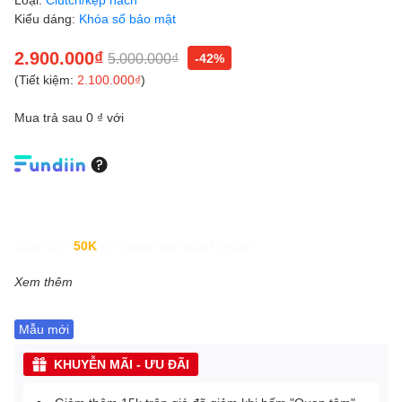
Kiểu dáng:
Khóa số bảo mật
2.900.000₫
5.000.000₫
-42%
(Tiết kiệm:
2.100.000₫
)
Mua trả sau 0 ₫ với
Giảm đến
50K
khi thanh toán qua Fundiin.
Xem thêm
Mẫu mới
KHUYỄN MÃI - ƯU ĐÃI