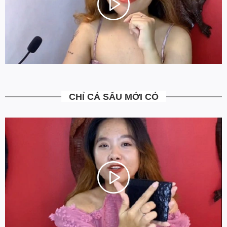
4. Được kiểm tra hàng không?
Bạn được quyền kiểm tra sản phẩm khi thanh toán để tránh nhận
hàng không ưng ý. Ngoài ra Ovenis còn có chính sách đổi trả
trong vòng 7 ngày kể từ ngày nhận hàng (Xem chi tiết).
5. Miễn Phí Giao Hàng không?
Toàn bộ các đơn hàng từ 500k đều được Ovenis hỗ trợ giao hàng
tận nhà miễn phí. Giá bạn thấy trên website là tất cả những gì
CHỈ CÁ SẤU MỚI CÓ
bạn phải trả. Tặng thêm khách cũ với ưu đãi riêng, free ship đơn
từ 0đ.
6. Vì sao cam kết Giá Tốt Nhất?
Chúng tôi chọn cách tối ưu chi phí như không phân phối qua
trung gian, không cửa hàng để giảm chi phí vận hành (hàng sản
xuất từ xưởng đóng gói và vận chuyển trực tiếp tới tay người sử
dụng). Tập trung vào cải thiện chất lượng sản phẩm và nâng cao
dịch vụ chăm sóc khách hàng.