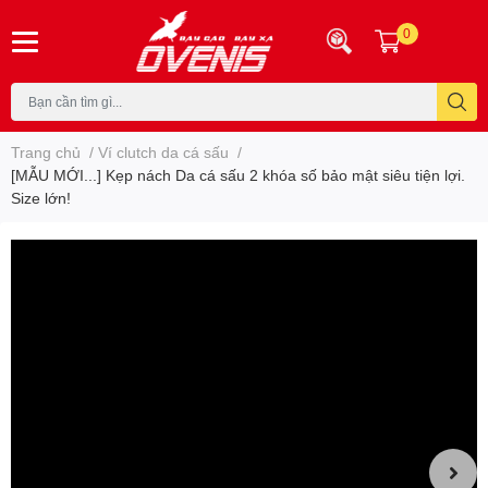
0
Trang chủ
/
Ví clutch da cá sấu
/
[MẪU MỚI...] Kẹp nách Da cá sấu 2 khóa số bảo mật siêu tiện lợi.
Size lớn!