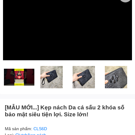
[MẪU MỚI...] Kẹp nách Da cá sấu 2 khóa số
bảo mật siêu tiện lợi. Size lớn!
Mã sản phẩm:
CLS6D
Loại:
Clutch/kẹp nách