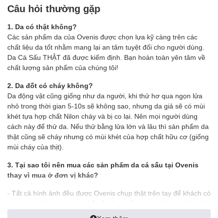
Câu hỏi thường gặp
1. Da có thật không?
Các sản phẩm da của Ovenis được chọn lựa kỹ càng trên các
chất liệu da tốt nhằm mang lại an tâm tuyệt đối cho người dùng.
Da Cá Sấu THẬT đã được kiểm định. Bạn hoàn toàn yên tâm về
chất lượng sản phẩm của chúng tôi!
2. Da đốt có cháy không?
Da động vật cũng giống như da người, khi thử hơ qua ngọn lửa
nhỏ trong thời gian 5-10s sẽ không sao, nhưng da giả sẽ có mùi
khét tựa hợp chất Nilon cháy và bị co lại. Nên mọi người dùng
cách này để thử da. Nếu thử bằng lửa lớn và lâu thì sản phẩm da
thật cũng sẽ cháy nhưng có mùi khét của hợp chất hữu cơ (giống
mùi cháy của thịt).
3. Tại sao tôi nên mua các sản phẩm da cá sấu tại Ovenis
thay vì mua ở đơn vị khác?
- Tất cả hình ảnh đều được Ovenis chụp thật trên tay để khách có
được cái nhìn chính xác nhất về sản phẩm, tránh làm sai lệch tính
thực tế của sản phẩm