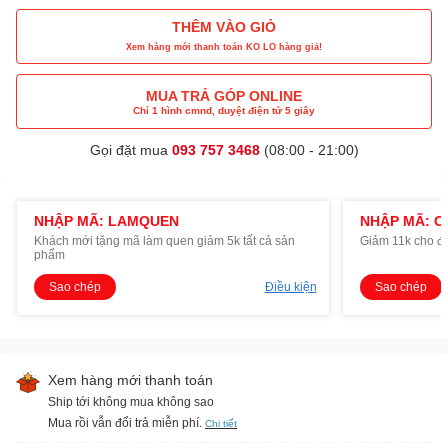
THÊM VÀO GIỎ
Xem hàng mới thanh toán KO LO hàng giả!
MUA TRẢ GÓP ONLINE
Chỉ 1 hình cmnd, duyệt điện tử 5 giây
Gọi đặt mua
093 757 3468
(08:00 - 21:00)
NHẬP MÃ: LAMQUEN
NHẬP MÃ: O
Khách mới tặng mã làm quen giảm 5k tất cả sản
Giảm 11k cho đ
phẩm
Sao chép
Điều kiện
Sao chép
Xem hàng mới thanh toán
Ship tới không mua không sao
Mua rồi vẫn đổi trả miễn phí.
Chi tiết