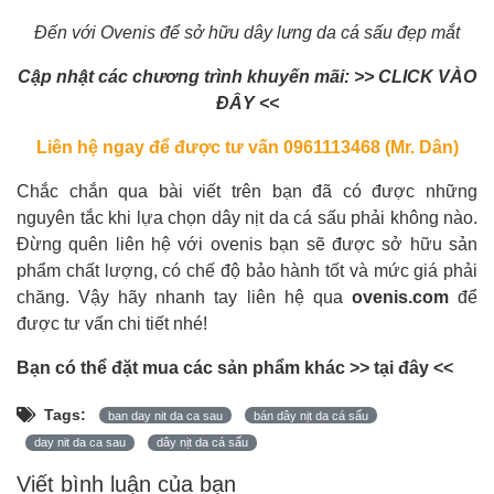
Đến với Ovenis để sở hữu dây lưng da cá sấu đẹp mắt
Cập nhật các chương trình khuyến mãi: >>
CLICK VÀO
ĐÂY
<<
Liên hệ ngay để được tư vấn 0961113468 (Mr. Dân)
Chắc chắn qua bài viết trên bạn đã có được những
nguyên tắc khi lựa chọn dây nịt da cá sấu phải không nào.
Đừng quên liên hệ với ovenis bạn sẽ được sở hữu sản
phẩm chất lượng, có chế độ bảo hành tốt và mức giá phải
chăng. Vậy hãy nhanh tay liên hệ qua
ovenis.com
để
được tư vấn chi tiết nhé!
Bạn có thể đặt mua các sản phẩm khác >>
tại đây
<<
Tags:
ban day nit da ca sau
bán dây nịt da cá sấu
day nit da ca sau
dây nịt da cá sấu
Viết bình luận của bạn