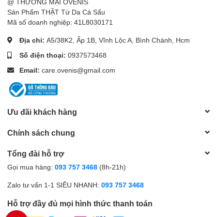
@ THƯƠNG MẠI OVENIS
Sản Phẩm THẬT Từ Da Cá Sấu
Mã số doanh nghiệp: 41L8030171
Địa chỉ:
A5/38K2, Ấp 1B, Vĩnh Lộc A, Bình Chánh, Hcm
Số điện thoại:
0937573468
Email:
care.ovenis@gmail.com
Ưu đãi khách hàng
Chính sách chung
Tổng đài hỗ trợ
Gọi mua hàng:
093 757 3468
(8h-21h)
Zalo tư vấn 1-1 SIÊU NHANH:
093 757 3468
Hỗ trợ đầy đủ mọi hình thức thanh toán