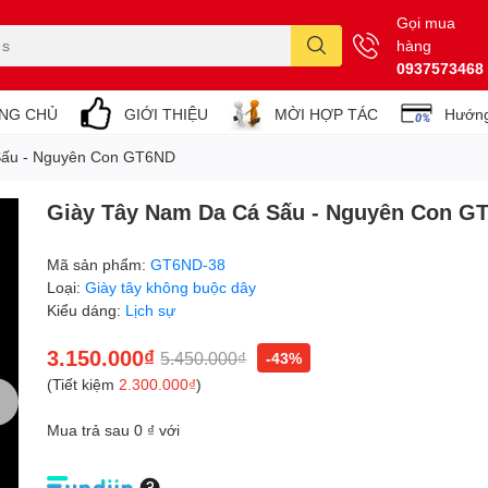
Gọi mua
hàng
0937573468
NG CHỦ
GIỚI THIỆU
MỜI HỢP TÁC
Hướng
Sấu - Nguyên Con GT6ND
Giày Tây Nam Da Cá Sấu - Nguyên Con G
Mã sản phẩm:
GT6ND-38
Loại:
Giày tây không buộc dây
Kiểu dáng:
Lịch sự
3.150.000₫
5.450.000₫
-43%
(Tiết kiệm
2.300.000₫
)
Mua trả sau 0 ₫ với