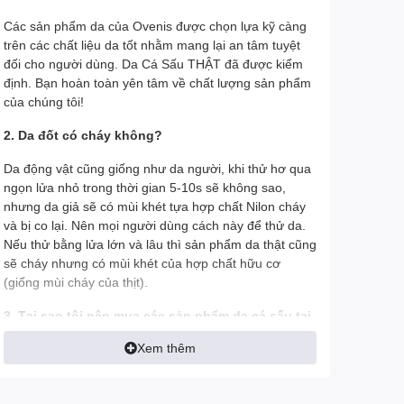
Các sản phẩm da của Ovenis được chọn lựa kỹ càng
trên các chất liệu da tốt nhằm mang lại an tâm tuyệt
đối cho người dùng. Da Cá Sấu THẬT đã được kiểm
định. Bạn hoàn toàn yên tâm về chất lượng sản phẩm
của chúng tôi!
2. Da đốt có cháy không?
Da động vật cũng giống như da người, khi thử hơ qua
ngọn lửa nhỏ trong thời gian 5-10s sẽ không sao,
nhưng da giả sẽ có mùi khét tựa hợp chất Nilon cháy
và bị co lại. Nên mọi người dùng cách này để thử da.
Nếu thử bằng lửa lớn và lâu thì sản phẩm da thật cũng
sẽ cháy nhưng có mùi khét của hợp chất hữu cơ
(giống mùi cháy của thịt).
3. Tại sao tôi nên mua các sản phẩm da cá sấu tại
Ovenis thay vì mua ở đơn vị khác?
Xem thêm
- Tất cả hình ảnh đều được Ovenis chụp thật trên tay
để khách có được cái nhìn chính xác nhất về sản