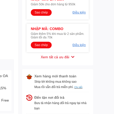
Giảm 50k cho đơn hàng từ 950k
Sao chép
Điều kiện
NHẬP MÃ: COMBO
Giảm thêm 5% khi mua từ 2 sản phẩm.
Giảm tối đa 70k
Sao chép
Điều kiện
Xem tất cả ưu đãi
lo OA
Xem hàng mới thanh toán
Ship tới không mua không sao
Mua rồi vẫn đổi trả miễn phí.
Chi tiết
-15%
Đến tận nơi đổi trả
. Free
Bưu tá nhận hàng đổi trả ngay tại nhà
bạn