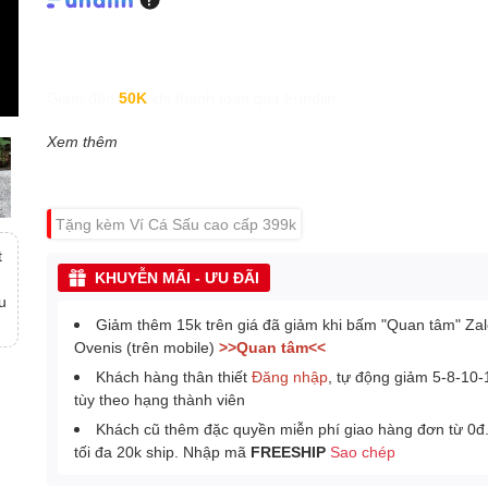
Giảm đến
50K
khi thanh toán qua Fundiin.
Xem thêm
Tặng kèm Ví Cá Sấu cao cấp 399k
t
KHUYỄN MÃI - ƯU ĐÃI
u
Giảm thêm 15k trên giá đã giảm khi bấm "Quan tâm" Za
Ovenis (trên mobile)
>>Quan tâm<<
Khách hàng thân thiết
Đăng nhập
, tự động giảm 5-8-10
tùy theo hạng thành viên
Khách cũ thêm đặc quyền miễn phí giao hàng đơn từ 0đ
tối đa 20k ship. Nhập mã
FREESHIP
Sao chép