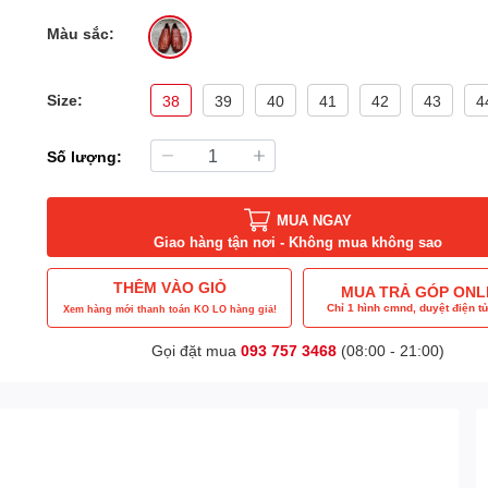
Màu sắc:
Size:
38
39
40
41
42
43
4
Số lượng:
MUA NGAY
Giao hàng tận nơi - Không mua không sao
THÊM VÀO GIỎ
MUA TRẢ GÓP ONL
Chỉ 1 hình cmnd, duyệt điện tử
Xem hàng mới thanh toán KO LO hàng giả!
Gọi đặt mua
093 757 3468
(08:00 - 21:00)