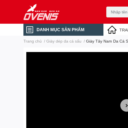
DANH MỤC SẢN PHẨM
TRA
Trang chủ
/
Giày dép da cá sấu
/
Giày Tây Nam Da Cá 