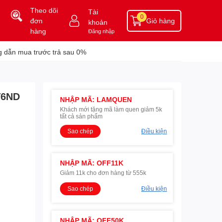
Theo dõi
Tài
0
đơn
Giỏ hàng
khoản
hàng
Đăng nhập
 dẫn mua trước trả sau 0%
T6ND
NHẬP MÃ: LAMQUEN
Khách mới tặng mã làm quen giảm 5k
tất cả sản phẩm
Sao chép
Điều kiện
NHẬP MÃ: OFF11K
Giảm 11k cho đơn hàng từ 555k
Sao chép
Điều kiện
NHẬP MÃ: OFF50K