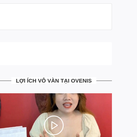
phẩm, tránh làm sai lệch tính thực tế của sản phẩm
- Ship tới không mua không sao
- Mua rồi vẫn đổi trả miễn phí
- Những trường hợp đổi trả bưu tá sẽ tới nhận hàng
đổi trả trả ngay tại nhà, mà khách hàng không phải đi
đâu
- Tại Ovenis mọi công đoạn từ khâu sản xuất, tư vấn,
xử lý đơn hàng đều đã được chúng tôi chuẩn hóa tối
ưu hoàn toàn giảm thiểu chi phí vận hành. Giúp mang
tới cho khách hàng những sản phẩm có Chất Lượng
LỢI ÍCH VÔ VÀN TẠI OVENIS
Cao với mức giá Siêu Mềm
- Là đơn vị đi đầu trong việc áp dụng công nghệ trả
góp 4.0 MIỄN MỌI LOẠI PHÍ. Chia 3 kỳ thanh toán
siêu đơn giản ngay trên website, khác hoàn toàn với
trả góp truyền thống qua các công ty tài chính hiện tại.
Ngồi tại nhà chỉ với một hình cmnd duyệt điện tử 5S có
ngay sản phẩm đồ da cá sấu cao cấp chính hãng.