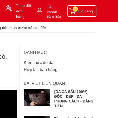
Theo dõi
Tài
0
đơn
Giỏ hàng
khoản
hàng
Đăng nhập
 dẫn mua trước trả sau 0%
DANH MỤC
có.
Kiến thức đồ da
Hợp tác bán hàng
BÀI VIẾT LIÊN QUAN
[DA CÁ SẤU 100%]
ĐỘC - ĐẸP - ĐA
PHONG CÁCH - ĐÁNG
TIỀN