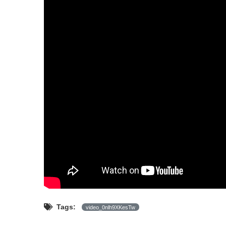
Tags:
video_0nlh9XKesTw