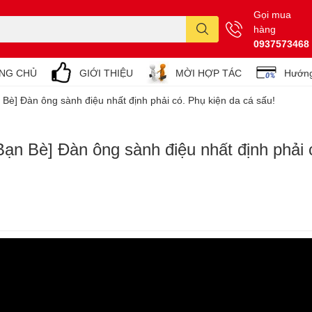
Gọi mua
hàng
0937573468
NG CHỦ
GIỚI THIỆU
MỜI HỢP TÁC
Hướng
 Bè] Đàn ông sành điệu nhất định phải có. Phụ kiện da cá sấu!
Bạn Bè] Đàn ông sành điệu nhất định phải 