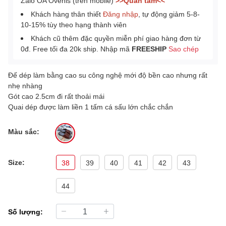
Zalo OA Ovenis (trên mobile)
>>Quan tâm<<
Khách hàng thân thiết
Đăng nhập
, tự động giảm 5-8-
10-15% tùy theo hạng thành viên
Khách cũ thêm đặc quyền miễn phí giao hàng đơn từ
0đ. Free tối đa 20k ship. Nhập mã
FREESHIP
Sao chép
Đế dép làm bằng cao su công nghệ mới độ bền cao nhưng rất
nhẹ nhàng
Gót cao 2.5cm đi rất thoải mái
Quai dép được làm liền 1 tấm cá sấu lớn chắc chắn
Màu sắc:
Size:
38
39
40
41
42
43
44
Số lượng: