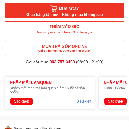
MUA NGAY
Giao hàng tận nơi - Không mua không sao
THÊM VÀO GIỎ
Xem hàng mới thanh toán KO LO hàng giả!
MUA TRẢ GÓP ONLINE
Chỉ 1 hình cmnd, duyệt điện tử 5 giây
Gọi đặt mua
093 757 3468
(08:00 - 21:00)
NHẬP MÃ: LAMQUEN
NHẬP MÃ: O
Khách mới tặng mã làm quen giảm 5k tất cả sản
Giảm 11k cho đ
phẩm
Sao chép
Điều kiện
Sao chép
Xem hàng mới thanh toán