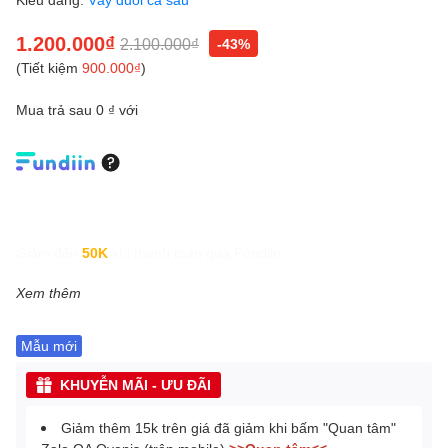
1.200.000₫
2.100.000₫
-43%
(Tiết kiệm
900.000₫
)
Mua trả sau 0 ₫ với
Giảm đến
50K
khi thanh toán qua Fundiin.
Xem thêm
Mẫu mới
KHUYỄN MÃI - ƯU ĐÃI
Giảm thêm 15k trên giá đã giảm khi bấm "Quan tâm"