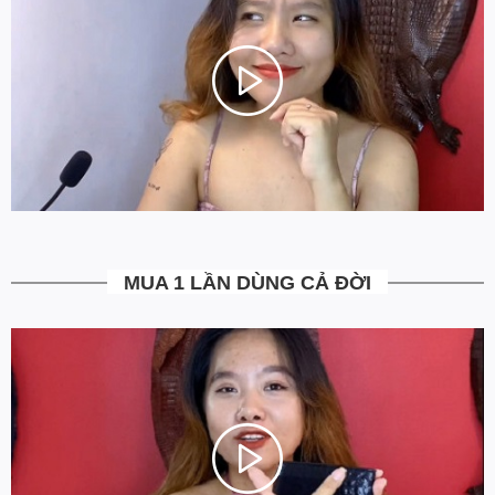
Mua Sắm Thật Dễ Dàng, và hơn hết là cảm thấy AN TÂM TUYỆT
ĐỐI khi đặt hàng tại website www.Ovenis.vn!
4. Được kiểm tra hàng không?
Bạn được quyền kiểm tra sản phẩm khi thanh toán để tránh nhận
hàng không ưng ý. Ngoài ra Ovenis còn có chính sách đổi trả
trong vòng 7 ngày kể từ ngày nhận hàng
(Xem chi tiết)
.
5. Miễn Phí Giao Hàng không?
Toàn bộ các đơn hàng từ 500k đều được Ovenis hỗ trợ giao hàng
tận nhà miễn phí. Giá bạn thấy trên website là tất cả những gì
MUA 1 LẦN DÙNG CẢ ĐỜI
bạn phải trả. Tặng thêm khách cũ với ưu đãi riêng, free ship đơn
từ 0đ.
6. Vì sao cam kết Giá Tốt Nhất?
Chúng tôi chọn cách tối ưu chi phí như không phân phối qua
trung gian, không cửa hàng để giảm chi phí vận hành (hàng sản
xuất từ xưởng đóng gói và vận chuyển trực tiếp tới tay người sử
dụng). Tập trung vào cải thiện chất lượng sản phẩm và nâng cao