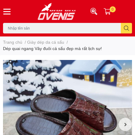
0
Trang chủ
/
Giày dép da cá sấu
/
Dép quai ngang Vây đuôi cá sấu đẹp mà rất lịch sự!