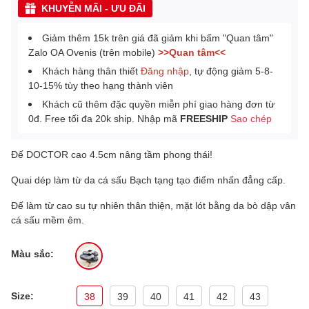
KHUYỄN MÃI - ƯU ĐÃI
Giảm thêm 15k trên giá đã giảm khi bấm "Quan tâm"
Zalo OA Ovenis (trên mobile)
>>Quan tâm<<
Khách hàng thân thiết
Đăng nhập
, tự động giảm 5-8-
10-15% tùy theo hạng thành viên
Khách cũ thêm đặc quyền miễn phí giao hàng đơn từ
0đ. Free tối đa 20k ship. Nhập mã
FREESHIP
Sao chép
Đế DOCTOR cao 4.5cm nâng tầm phong thái!
Quai dép làm từ da cá sấu Bạch tạng tạo điểm nhấn đẳng cấp.
Đế làm từ cao su tự nhiên thân thiện, mặt lót bằng da bò dập vân
cá sấu mềm êm.
Màu sắc:
Size:
38
39
40
41
42
43