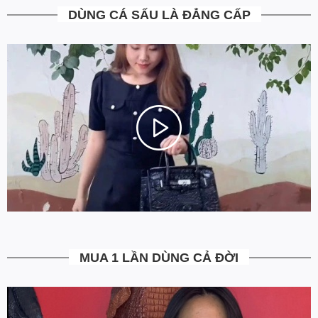
website, khác hoàn toàn với trả góp truyền thống qua các công ty
DÙNG CÁ SẤU LÀ ĐẲNG CẤP
tài chính hiện tại. Ngồi tại nhà chỉ với một hình cmnd duyệt điện
tử 5S có ngay sản phẩm đồ da cá sấu cao cấp chính hãng.
=> Chúng tôi mong muốn những khách hàng thân yêu của mình
Mua Sắm Thật Dễ Dàng, và hơn hết là cảm thấy AN TÂM TUYỆT
ĐỐI khi đặt hàng tại website www.Ovenis.vn!
4. Được kiểm tra hàng không?
Bạn được quyền kiểm tra sản phẩm khi thanh toán để tránh nhận
hàng không ưng ý. Ngoài ra Ovenis còn có chính sách đổi trả
trong vòng 7 ngày kể từ ngày nhận hàng
(Xem chi tiết)
.
5. Miễn Phí Giao Hàng không?
Toàn bộ các đơn hàng từ 500k đều được Ovenis hỗ trợ giao hàng
tận nhà miễn phí. Giá bạn thấy trên website là tất cả những gì
MUA 1 LẦN DÙNG CẢ ĐỜI
bạn phải trả. Tặng thêm khách cũ với ưu đãi riêng, free ship đơn
từ 0đ.
6. Vì sao cam kết Giá Tốt Nhất?