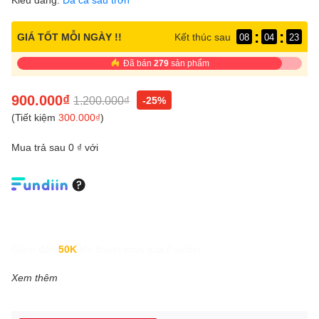
:
:
GIÁ TỐT MỖI NGÀY !!
Kết thúc sau
08
04
23
Đã bán
279
sản phẩm
900.000₫
1.200.000₫
-25%
(Tiết kiệm
300.000₫
)
Mua trả sau 0 ₫ với
Giảm đến
50K
khi thanh toán qua Fundiin.
Xem thêm