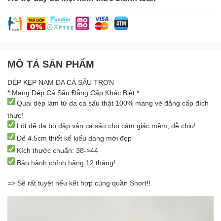
MÔ TẢ SẢN PHẨM
DÉP KẸP NAM DA CÁ SẤU TRƠN
* Mang Dép Cá Sấu Đẳng Cấp Khác Biệt *
Quai dép làm từ da cá sấu thật 100% mang vẻ đẳng cấp đích
thực!
Lót đế da bò dập vân cá sấu cho cảm giác mềm, dễ chịu!
Đế 4.5cm thiết kế kiểu dáng mới đẹp
Kích thước chuẩn: 38->44
Bảo hành chính hãng 12 tháng!
=> Sẽ rất tuyệt nếu kết hợp cùng quần Short!!