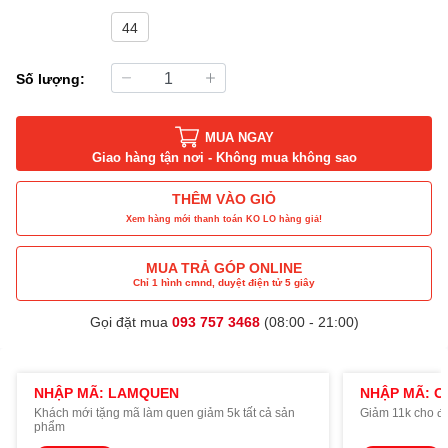
44
Số lượng:
MUA NGAY
Giao hàng tận nơi - Không mua không sao
THÊM VÀO GIỎ
Xem hàng mới thanh toán KO LO hàng giả!
MUA TRẢ GÓP ONLINE
Chỉ 1 hình cmnd, duyệt điện tử 5 giây
Gọi đặt mua
093 757 3468
(08:00 - 21:00)
NHẬP MÃ: LAMQUEN
NHẬP MÃ: O
Khách mới tặng mã làm quen giảm 5k tất cả sản
Giảm 11k cho đ
phẩm