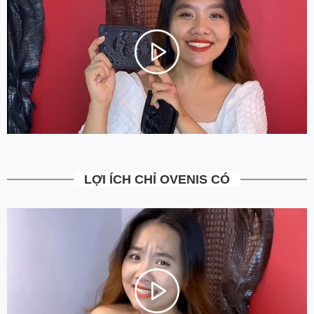
Chúng tôi chọn cách tối ưu chi phí như không phân phối qua
trung gian, không cửa hàng để giảm chi phí vận hành (hàng sản
xuất từ xưởng đóng gói và vận chuyển trực tiếp tới tay người sử
dụng). Tập trung vào cải thiện chất lượng sản phẩm và nâng cao
dịch vụ chăm sóc khách hàng.
LỢI ÍCH CHỈ OVENIS CÓ