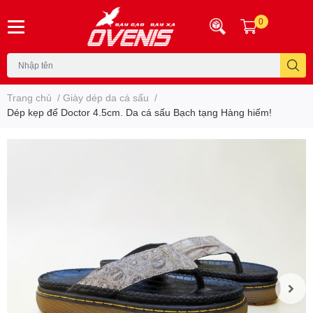
0
Trang chủ
/
Giày dép da cá sấu
/
Dép kẹp đế Doctor 4.5cm. Da cá sấu Bạch tạng Hàng hiếm!