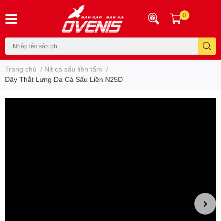
0
Trang chủ
/
Nịt cá sấu liền tấm
/
Dây Thắt Lưng Da Cá Sấu Liền N25D