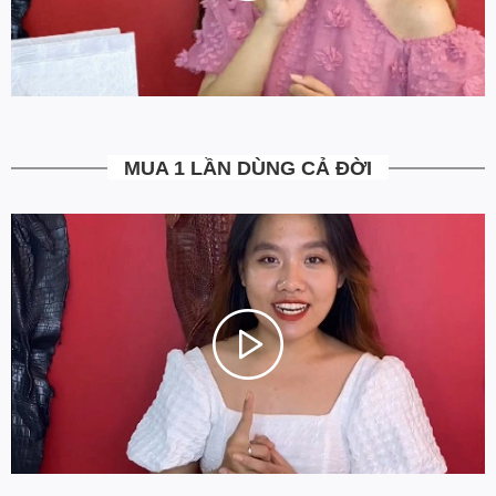
4. Được kiểm tra hàng không?
Bạn được quyền kiểm tra sản phẩm khi thanh toán để tránh nhận
hàng không ưng ý. Ngoài ra Ovenis còn có chính sách đổi trả
trong vòng 7 ngày kể từ ngày nhận hàng (Xem chi tiết).
5. Miễn Phí Giao Hàng không?
MUA 1 LẦN DÙNG CẢ ĐỜI
Toàn bộ các đơn hàng từ 500k đều được Ovenis hỗ trợ giao hàng
tận nhà miễn phí. Giá bạn thấy trên website là tất cả những gì
bạn phải trả. Tặng thêm khách cũ với ưu đãi riêng, free ship đơn
từ 0đ.
6. Vì sao cam kết Giá Tốt Nhất?
Chúng tôi chọn cách tối ưu chi phí như không phân phối qua
trung gian, không cửa hàng để giảm chi phí vận hành (hàng sản
xuất từ xưởng đóng gói và vận chuyển trực tiếp tới tay người sử
dụng). Tập trung vào cải thiện chất lượng sản phẩm và nâng cao
dịch vụ chăm sóc khách hàng.