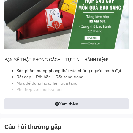
BẠN SẼ THẬT PHONG CÁCH – TỰ TIN – HÃNH DIỆN!
Sản phẩm mang phong thái của những người thành đạt
Rất đẹp – Rất bền – Rất sang trọng
Mua để dùng hoặc làm quà tặng
Phù hợp với mọi lứa tuổi.
Da cá sấu là một trong những sản phẩm đắt đỏ bậc nhất hiện
Xem thêm
nay. Dẫn đầu trong số 5 nguyên liệu được sử dụng làm sản phẩm
thời trang. Những chiếc thắt lưng được làm từ da cá sấu có độ
đàn hồi và độ bền rất cao.
Câu hỏi thường gặp
Việc sở hữu cho mình một thắt lưng làm từ da cá thật sẽ
giúp