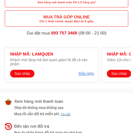
Xem hàng mới thanh toán KO LO hàng giả!
MUA TRẢ GÓP ONLINE
Chỉ 1 hình cmnd, duyệt điện tử 5 giây
Gọi đặt mua
093 757 3468
(08:00 - 21:00)
NHẬP MÃ: LAMQUEN
NHẬP MÃ: O
Khách mới tặng mã làm quen giảm 5k tất cả sản
Giảm 11k cho đ
phẩm
Sao chép
Điều kiện
Sao chép
Xem hàng mới thanh toán
Ship tới không mua không sao
Mua rồi vẫn đổi trả miễn phí.
Chi tiết
Đến tận nơi đổi trả
Bưu tá nhận hàng đổi trả ngay tại nhà bạn