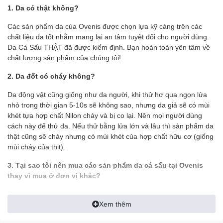
bạn trở nên thật sang trọng và đẳng cấp
. Bạn như được lột
1. Da có thật không?
xác thành một người mới,
một cấp độ
thành công mới và một
phong thái vượt bậc.
Các sản phẩm da của Ovenis được chọn lựa kỹ càng trên các
chất liệu da tốt nhằm mang lại an tâm tuyệt đối cho người dùng.
======================================
Da Cá Sấu THẬT đã được kiểm định. Bạn hoàn toàn yên tâm về
chất lượng sản phẩm của chúng tôi!
OVENIS HIỆN ĐANG CUNG CẤP CÁC SẢN PHẨM TỪ DA THẬT
VỚI GIÁ BÁN LẺ TỐT NHẤT THỊ TRƯỜNG
2. Da đốt có cháy không?
- Giá tốt nhất do xưởng sản xuất với số lượng lớn.
Da động vật cũng giống như da người, khi thử hơ qua ngọn lửa
nhỏ trong thời gian 5-10s sẽ không sao, nhưng da giả sẽ có mùi
- Chúng tôi không nói sản phẩm của mình có chất lượng tốt nhất
khét tựa hợp chất Nilon cháy và bị co lại. Nên mọi người dùng
nhưng phải khẳng định chất lượng sản phẩm vượt trội với giá
cách này để thử da. Nếu thử bằng lửa lớn và lâu thì sản phẩm da
tiền.
thật cũng sẽ cháy nhưng có mùi khét của hợp chất hữu cơ (giống
mùi cháy của thịt).
- Uy tín bán hàng đặt lên hàng đầu, không kinh doanh trộm dật.
3. Tại sao tôi nên mua các sản phẩm da cá sấu tại Ovenis
- Sản phẩm được sản xuất với số lượng lớn để có giá thành cạnh
thay vì mua ở đơn vị khác?
tranh nên không thể tránh được sai sót. Nếu quý khách thấy sản
phẩm oki với mức giá mong để lại đánh giá 5 sao giúp chúng tôi
- Tất cả hình ảnh đều được Ovenis chụp thật trên tay để khách có
có thêm động lực. Nếu sản phẩm không được như mong muốn
Xem thêm
được cái nhìn chính xác nhất về sản phẩm, tránh làm sai lệch tính
xin vui lòng liên hệ trực tiếp với shop. Chúng tôi sẵn sàng hỗ trợ
thực tế của sản phẩm
đổi trả (Đổi mới tuần đầu tiên nếu lỗi NSX).