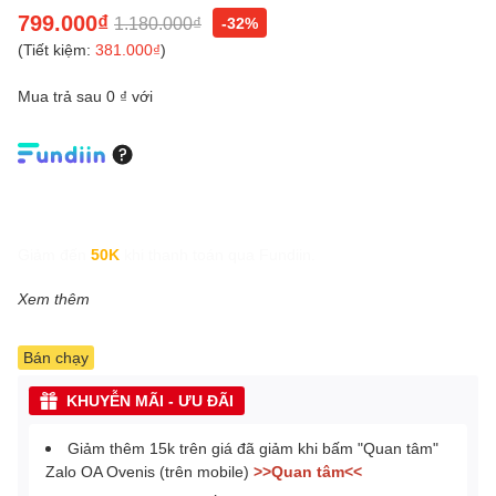
799.000₫
1.180.000₫
-32%
(Tiết kiệm:
381.000₫
)
Mua trả sau 0 ₫ với
Giảm đến
50K
khi thanh toán qua Fundiin.
Xem thêm
Bán chạy
KHUYỄN MÃI - ƯU ĐÃI
Giảm thêm 15k trên giá đã giảm khi bấm "Quan tâm"
Zalo OA Ovenis (trên mobile)
>>Quan tâm<<