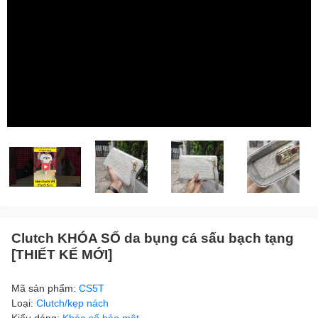
Clutch KHÓA SỐ da bụng cá sấu bạch tạng
[THIẾT KẾ MỚI]
Mã sản phẩm:
CS5T
Loại:
Clutch/kẹp nách
Kiểu dáng:
Khóa số bảo mật