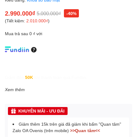
2.990.000₫
5.000.000₫
-40%
(Tiết kiệm:
2.010.000₫
)
Mua trả sau 0 ₫ với
Giảm đến
50K
khi thanh toán qua Fundiin.
Xem thêm
KHUYỄN MÃI - ƯU ĐÃI
Giảm thêm 15k trên giá đã giảm khi bấm "Quan tâm"
Zalo OA Ovenis (trên mobile)
>>Quan tâm<<