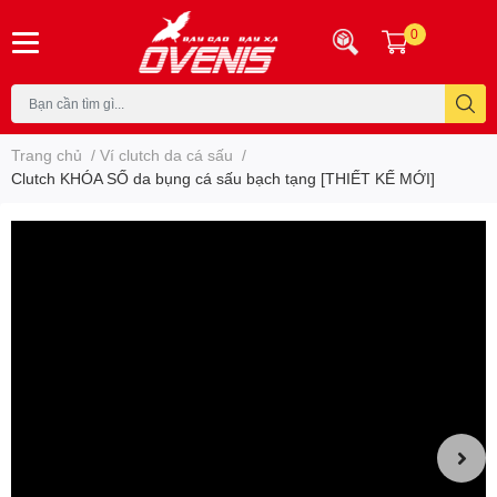
0
Trang chủ
/
Ví clutch da cá sấu
/
Clutch KHÓA SỐ da bụng cá sấu bạch tạng [THIẾT KẾ MỚI]