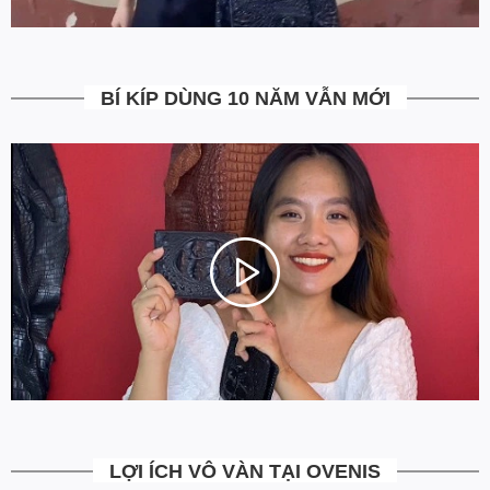
hàng không ưng ý. Ngoài ra Ovenis còn có chính sách đổi trả
trong vòng 7 ngày kể từ ngày nhận hàng (Xem chi tiết).
5. Miễn Phí Giao Hàng không?
BÍ KÍP DÙNG 10 NĂM VẪN MỚI
Toàn bộ các đơn hàng từ 500k đều được Ovenis hỗ trợ giao hàng
tận nhà miễn phí. Giá bạn thấy trên website là tất cả những gì
bạn phải trả. Tặng thêm khách cũ với ưu đãi riêng, free ship đơn
từ 0đ.
6. Vì sao cam kết Giá Tốt Nhất?
Chúng tôi chọn cách tối ưu chi phí như không phân phối qua
trung gian, không cửa hàng để giảm chi phí vận hành (hàng sản
xuất từ xưởng đóng gói và vận chuyển trực tiếp tới tay người sử
dụng). Tập trung vào cải thiện chất lượng sản phẩm và nâng cao
dịch vụ chăm sóc khách hàng.
LỢI ÍCH VÔ VÀN TẠI OVENIS