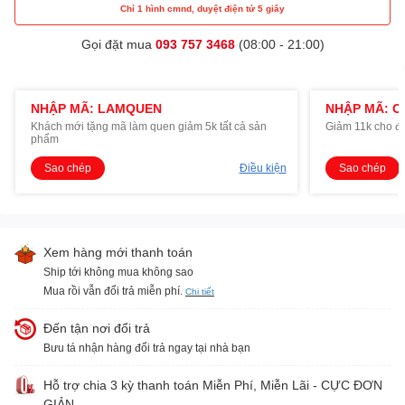
Chỉ 1 hình cmnd, duyệt điện tử 5 giây
Gọi đặt mua
093 757 3468
(08:00 - 21:00)
NHẬP MÃ: LAMQUEN
NHẬP MÃ: O
Khách mới tặng mã làm quen giảm 5k tất cả sản
Giảm 11k cho đ
phẩm
Sao chép
Điều kiện
Sao chép
Xem hàng mới thanh toán
Ship tới không mua không sao
Mua rồi vẫn đổi trả miễn phí.
Chi tiết
Đến tận nơi đổi trả
Bưu tá nhận hàng đổi trả ngay tại nhà bạn
Hỗ trợ chia 3 kỳ thanh toán Miễn Phí, Miễn Lãi - CỰC ĐƠN
GIẢN