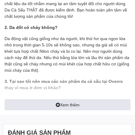
chất liệu da tốt nhằm mang lại an tâm tuyệt đối cho người dùng.
Da Cá Sấu THẬT đã được kiểm định. Bạn hoàn toàn yên tâm về
chất lượng sản phẩm của chúng tôi!
Mẫu nữ cao 1m63 - nặng 57kg
2. Da đốt có cháy không?
----------------------------------------------------------------
Da động vật cũng giống như da người, khi thử hơ qua ngọn lửa
nhỏ trong thời gian 5-10s sẽ không sao, nhưng da giả sẽ có mùi
khét tựa hợp chất Nilon cháy và bị co lại. Nên mọi người dùng
cách này để thử da. Nếu thử bằng lửa lớn và lâu thì sản phẩm da
thật cũng sẽ cháy nhưng có mùi khét của hợp chất hữu cơ (giống
mùi cháy của thịt).
3. Tại sao tôi nên mua các sản phẩm da cá sấu tại Ovenis
thay vì mua ở đơn vị khác?
- Tất cả hình ảnh đều được Ovenis chụp thật trên tay để khách có
Xem thêm
được cái nhìn chính xác nhất về sản phẩm, tránh làm sai lệch tính
thực tế của sản phẩm
- Ship tới không mua không sao
ĐÁNH GIÁ SẢN PHẨM
- Mua rồi vẫn đổi trả miễn phí