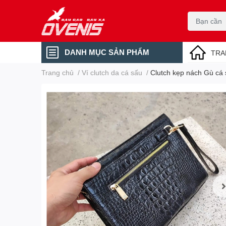
DANH MỤC SẢN PHẨM
TRA
Trang chủ
/
Ví clutch da cá sấu
/
Clutch kẹp nách Gù c