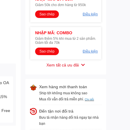
Giảm 50k cho đơn hàng từ 950k
Sao chép
Điều kiện
NHẬP MÃ: COMBO
Giảm thêm 5% khi mua từ 2 sản phẩm.
Giảm tối đa 70k
Sao chép
Điều kiện
Xem tất cả ưu đãi
lo OA
Xem hàng mới thanh toán
Ship tới không mua không sao
-15%
Mua rồi vẫn đổi trả miễn phí.
Chi tiết
. Free
Đến tận nơi đổi trả
Bưu tá nhận hàng đổi trả ngay tại nhà
bạn