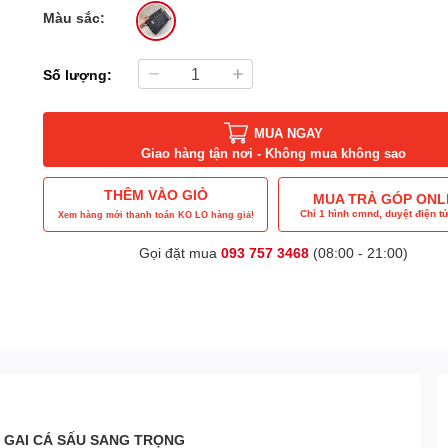
Màu sắc:
Số lượng:
MUA NGAY
Giao hàng tận nơi - Không mua không sao
THÊM VÀO GIỎ
MUA TRẢ GÓP ONL
Chỉ 1 hình cmnd, duyệt điện tử
Xem hàng mới thanh toán KO LO hàng giả!
Gọi đặt mua
093 757 3468
(08:00 - 21:00)
 GAI CÁ SẤU SANG TRỌNG