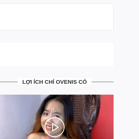
- Ship tới không mua không sao
- Mua rồi vẫn đổi trả miễn phí
- Những trường hợp đổi trả bưu tá sẽ tới nhận hàng
đổi trả trả ngay tại nhà, mà khách hàng không phải đi
đâu
- Tại Ovenis mọi công đoạn từ khâu sản xuất, tư vấn,
xử lý đơn hàng đều đã được chúng tôi chuẩn hóa tối
ưu hoàn toàn giảm thiểu chi phí vận hành. Giúp mang
tới cho khách hàng những sản phẩm có Chất Lượng
Cao với mức giá Siêu Mềm
LỢI ÍCH CHỈ OVENIS CÓ
- Là đơn vị đi đầu trong việc áp dụng công nghệ trả
góp 4.0 MIỄN MỌI LOẠI PHÍ. Chia 3 kỳ thanh toán
siêu đơn giản ngay trên website, khác hoàn toàn với
trả góp truyền thống qua các công ty tài chính hiện tại.
Ngồi tại nhà chỉ với một hình cmnd duyệt điện tử 5S có
ngay sản phẩm đồ da cá sấu cao cấp chính hãng.
=> Chúng tôi mong muốn những khách hàng thân yêu
của mình Mua Sắm Thật Dễ Dàng, và hơn hết là cảm