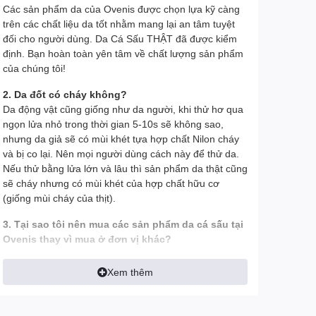
Các sản phẩm da của Ovenis được chọn lựa kỹ càng
trên các chất liệu da tốt nhằm mang lại an tâm tuyệt
đối cho người dùng. Da Cá Sấu THẬT đã được kiểm
định. Bạn hoàn toàn yên tâm về chất lượng sản phẩm
của chúng tôi!
2. Da đốt có cháy không?
Da động vật cũng giống như da người, khi thử hơ qua
ngọn lửa nhỏ trong thời gian 5-10s sẽ không sao,
nhưng da giả sẽ có mùi khét tựa hợp chất Nilon cháy
và bị co lại. Nên mọi người dùng cách này để thử da.
Nếu thử bằng lửa lớn và lâu thì sản phẩm da thật cũng
sẽ cháy nhưng có mùi khét của hợp chất hữu cơ
(giống mùi cháy của thịt).
3. Tại sao tôi nên mua các sản phẩm da cá sấu tại
Ovenis thay vì mua ở đơn vị khác?
- Tất cả hình ảnh đều được Ovenis chụp thật trên tay
Xem thêm
để khách có được cái nhìn chính xác nhất về sản
phẩm, tránh làm sai lệch tính thực tế của sản phẩm