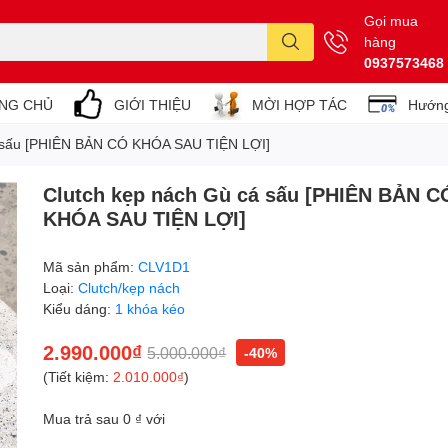
Gọi mua
hàng
0937573468
NG CHỦ
GIỚI THIỆU
MỜI HỢP TÁC
Hướng
á sấu [PHIÊN BẢN CÓ KHÓA SAU TIỆN LỢI]
Clutch kẹp nách Gù cá sấu [PHIÊN BẢN C
KHÓA SAU TIỆN LỢI]
Mã sản phẩm:
CLV1D1
Loại:
Clutch/kẹp nách
Kiểu dáng:
1 khóa kéo
2.990.000₫
5.000.000₫
-40%
(Tiết kiệm:
2.010.000₫
)
Mua trả sau 0 ₫ với