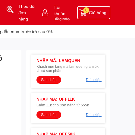
Theo dõi
Tài
0
đơn
Giỏ hàng
khoản
hàng
Đăng nhập
 dẫn mua trước trả sau 0%
Ó
NHẬP MÃ: LAMQUEN
Khách mới tặng mã làm quen giảm 5k
tất cả sản phẩm
Sao chép
Điều kiện
NHẬP MÃ: OFF11K
Giảm 11k cho đơn hàng từ 555k
Sao chép
Điều kiện
NHẬP MÃ: OFF50K