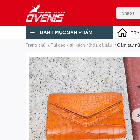
DANH MỤC SẢN PHẨM
TRA
Trang chủ
/
Túi đeo - túi xách nữ da cá sấu
/
Cầm tay nữ