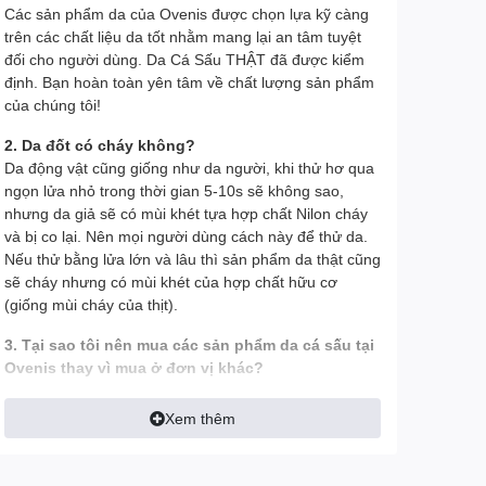
Các sản phẩm da của Ovenis được chọn lựa kỹ càng
trên các chất liệu da tốt nhằm mang lại an tâm tuyệt
đối cho người dùng. Da Cá Sấu THẬT đã được kiểm
định. Bạn hoàn toàn yên tâm về chất lượng sản phẩm
của chúng tôi!
2. Da đốt có cháy không?
Da động vật cũng giống như da người, khi thử hơ qua
ngọn lửa nhỏ trong thời gian 5-10s sẽ không sao,
nhưng da giả sẽ có mùi khét tựa hợp chất Nilon cháy
và bị co lại. Nên mọi người dùng cách này để thử da.
Nếu thử bằng lửa lớn và lâu thì sản phẩm da thật cũng
sẽ cháy nhưng có mùi khét của hợp chất hữu cơ
(giống mùi cháy của thịt).
3. Tại sao tôi nên mua các sản phẩm da cá sấu tại
Ovenis thay vì mua ở đơn vị khác?
- Tất cả hình ảnh đều được Ovenis chụp thật trên tay
Xem thêm
để khách có được cái nhìn chính xác nhất về sản
phẩm, tránh làm sai lệch tính thực tế của sản phẩm