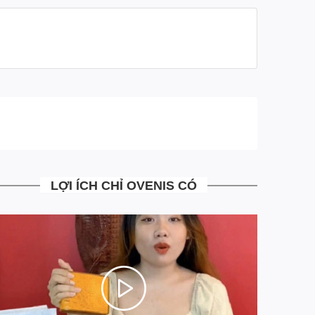
- Ship tới không mua không sao
- Mua rồi vẫn đổi trả miễn phí
- Những trường hợp đổi trả bưu tá sẽ tới nhận hàng
đổi trả trả ngay tại nhà, mà khách hàng không phải đi
đâu
- Tại Ovenis mọi công đoạn từ khâu sản xuất, tư vấn,
xử lý đơn hàng đều đã được chúng tôi chuẩn hóa tối
ưu hoàn toàn giảm thiểu chi phí vận hành. Giúp mang
tới cho khách hàng những sản phẩm có Chất Lượng
Cao với mức giá Siêu Mềm
LỢI ÍCH CHỈ OVENIS CÓ
- Là đơn vị đi đầu trong việc áp dụng công nghệ trả
góp 4.0 MIỄN MỌI LOẠI PHÍ. Chia 3 kỳ thanh toán
siêu đơn giản ngay trên website, khác hoàn toàn với
trả góp truyền thống qua các công ty tài chính hiện tại.
Ngồi tại nhà chỉ với một hình cmnd duyệt điện tử 5S có
ngay sản phẩm đồ da cá sấu cao cấp chính hãng.
=> Chúng tôi mong muốn những khách hàng thân yêu
của mình Mua Sắm Thật Dễ Dàng, và hơn hết là cảm