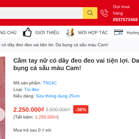
Gọi mua
hàng
0937573468
NG CHỦ
GIỚI THIỆU
MỜI HỢP TÁC
Hướng
 có dây đeo đeo vai tiện lợi. Da bụng cá sấu màu Cam!
Cầm tay nữ có dây đeo đeo vai tiện lợi. D
bụng cá sấu màu Cam!
Mã sản phẩm:
TN14C
Loại:
Túi đeo
Kiểu dáng:
Size thông dụng 25cm
2.250.000₫
3.500.000₫
-36%
(Tiết kiệm:
1.250.000₫
)
Mua trả sau 0 ₫ với