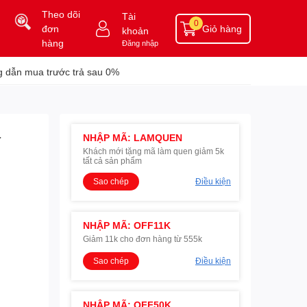
Theo dõi
Tài
0
đơn
Giỏ hàng
khoản
hàng
Đăng nhập
 dẫn mua trước trả sau 0%
a
NHẬP MÃ: LAMQUEN
Khách mới tặng mã làm quen giảm 5k
tất cả sản phẩm
Sao chép
Điều kiện
NHẬP MÃ: OFF11K
Giảm 11k cho đơn hàng từ 555k
Sao chép
Điều kiện
NHẬP MÃ: OFF50K