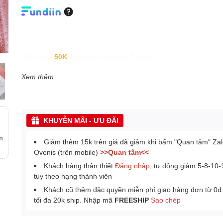
Giảm đến
50K
khi thanh toán qua Fundiin.
Xem thêm
KHUYỄN MÃI - ƯU ĐÃI
m
Giảm thêm 15k trên giá đã giảm khi bấm "Quan tâm" Za
Ovenis (trên mobile)
>>Quan tâm<<
Khách hàng thân thiết
Đăng nhập
, tự động giảm 5-8-10
tùy theo hạng thành viên
Khách cũ thêm đặc quyền miễn phí giao hàng đơn từ 0đ
tối đa 20k ship. Nhập mã
FREESHIP
Sao chép