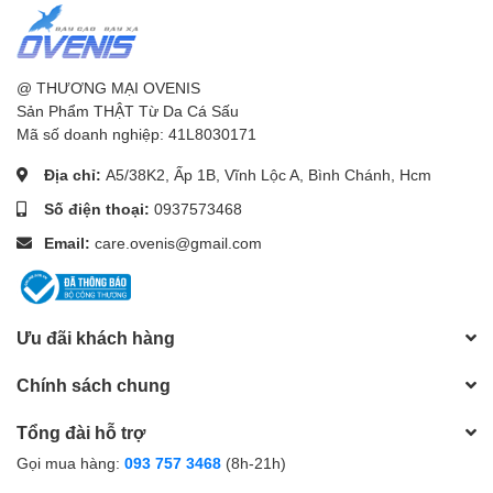
@ THƯƠNG MẠI OVENIS
Sản Phẩm THẬT Từ Da Cá Sấu
Mã số doanh nghiệp: 41L8030171
Địa chỉ:
A5/38K2, Ấp 1B, Vĩnh Lộc A, Bình Chánh, Hcm
Số điện thoại:
0937573468
Email:
care.ovenis@gmail.com
Ưu đãi khách hàng
Chính sách chung
Tổng đài hỗ trợ
Gọi mua hàng:
093 757 3468
(8h-21h)