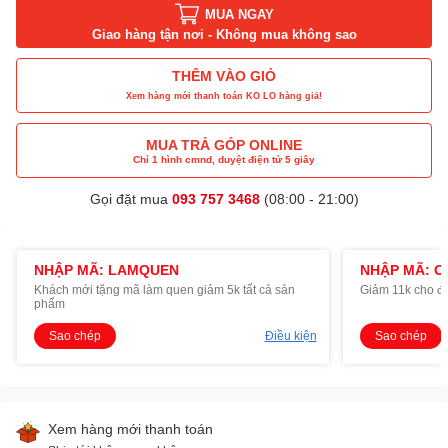
MUA NGAY
Giao hàng tận nơi - Không mua không sao
THÊM VÀO GIỎ
Xem hàng mới thanh toán KO LO hàng giả!
MUA TRẢ GÓP ONLINE
Chỉ 1 hình cmnd, duyệt điện tử 5 giây
Gọi đặt mua
093 757 3468
(08:00 - 21:00)
NHẬP MÃ: LAMQUEN
NHẬP MÃ: O
Khách mới tặng mã làm quen giảm 5k tất cả sản
Giảm 11k cho đ
phẩm
Sao chép
Điều kiện
Sao chép
Xem hàng mới thanh toán