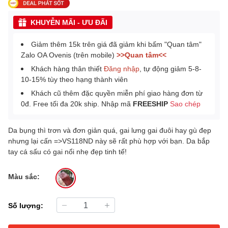
KHUYỄN MÃI - ƯU ĐÃI
Giảm thêm 15k trên giá đã giảm khi bấm "Quan tâm"
Zalo OA Ovenis (trên mobile)
>>Quan tâm<<
Khách hàng thân thiết
Đăng nhập
, tự động giảm 5-8-
10-15% tùy theo hạng thành viên
Khách cũ thêm đặc quyền miễn phí giao hàng đơn từ
0đ. Free tối đa 20k ship. Nhập mã
FREESHIP
Sao chép
Da bụng thì trơn và đơn giản quá, gai lưng gai đuôi hay gù đẹp
nhưng lại cấn =>VS118ND này sẽ rất phù hợp với bạn. Da bắp
tay cá sấu có gai nổi nhẹ đẹp tinh tế!
Màu sắc:
Số lượng: