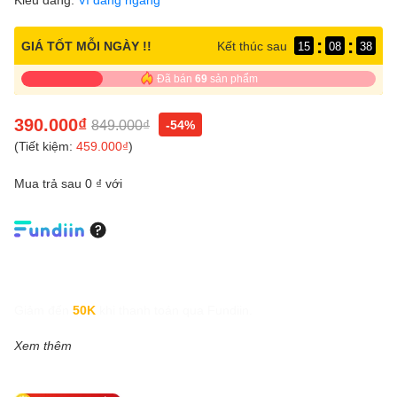
:
:
GIÁ TỐT MỖI NGÀY !!
Kết thúc sau
15
08
37
Đã bán
69
sản phẩm
390.000₫
849.000₫
-54%
(Tiết kiệm:
459.000₫
)
Mua trả sau 0 ₫ với
Giảm đến
50K
khi thanh toán qua Fundiin.
Xem thêm