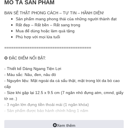
MÔ TẢ SẢN PHẨM
BẠN SẼ THẬT PHONG CÁCH – TỰ TIN – HÃNH DIỆN!
Sản phẩm mang phong thái của những người thành đạt
Rất đẹp – Rất bền – Rất sang trọng
Mua để dùng hoặc làm quà tặng
Phù hợp với mọi lứa tuổi
======================================
✪ ĐẶC ĐIỂM NỔI BẬT:
- Thiết kế Dáng Ngang Tiện Lợi
- Màu sắc: Nâu, đen, nâu đỏ
- Nguyên liệu: Mặt ngoài da cá sấu thật, mặt trong lót da bò cao
cấp
- Size khi gập lại 12.5 x 9.5 cm (7 ngăn nhỏ đựng atm, cmnd, giấy
tờ xe..)
- 3 ngăn lớn đựng tiền thoải mái (1 ngăn khóa)
- Sản phẩm được bảo hành chính hãng 1 năm
✪ GIỚI THIỆU:
Xem thêm