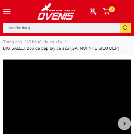
0
Trang chủ
/
Ví bỏ túi da cá sấu
/
BIG SALE..! Bóp da bắp tay cá sấu [GAI NỔI NHẸ SIÊU ĐẸP]