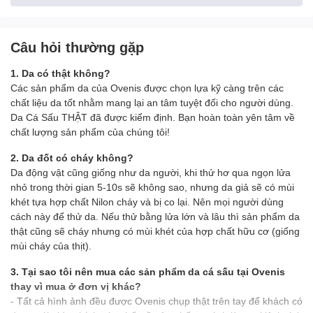
- Da cá sấu là một trong những sản phẩm đắt đỏ bậc nhất hiện
nay. Dẫn đầu trong số 5 nguyên liệu được sử dụng làm sản phẩm
thời trang. Những chiếc ví bóp được làm từ da cá sấu có độ
đàn
Câu hỏi thường gặp
hồi và độ bền rất cao
. Càng sử dụng da cá sấu càng mềm mịn
và sáng bóng.
1. Da có thật không?
Các sản phẩm da của Ovenis được chọn lựa kỹ càng trên các
- Việc sở hữu cho mình một chiếc Ví làm từ da cá thật sẽ
chất liệu da tốt nhằm mang lại an tâm tuyệt đối cho người dùng.
giúp
bạn trở nên thật sang trọng và đẳng cấp
. Bạn như được
Da Cá Sấu THẬT đã được kiểm định. Bạn hoàn toàn yên tâm về
lột xác thành một người mới, một
cấp độ thành công mới và
chất lượng sản phẩm của chúng tôi!
một phong thái vượt bậc
.
2. Da đốt có cháy không?
—————————————————————
Da động vật cũng giống như da người, khi thử hơ qua ngọn lửa
nhỏ trong thời gian 5-10s sẽ không sao, nhưng da giả sẽ có mùi
✪ CAM KẾT:
khét tựa hợp chất Nilon cháy và bị co lại. Nên mọi người dùng
100% Sản phẩm đúng chất Da Cá Sấu (được xem hàng khi
cách này để thử da. Nếu thử bằng lửa lớn và lâu thì sản phẩm da
thật cũng sẽ cháy nhưng có mùi khét của hợp chất hữu cơ (giống
thanh toán)
mùi cháy của thịt).
Không bán hàng kém chất lượng hoặc có nguồn gốc không rõ
ràng
3. Tại sao tôi nên mua các sản phẩm da cá sấu tại Ovenis
GIÁ sản phẩm là Cạnh tranh nhất tại thị trường Việt Nam
thay vì mua ở đơn vị khác?
- Tất cả hình ảnh đều được Ovenis chụp thật trên tay để khách có
VIDEO VÍ NAM DA BẮP TAY CÁ SẤU ĐẸP TINH TẾ!