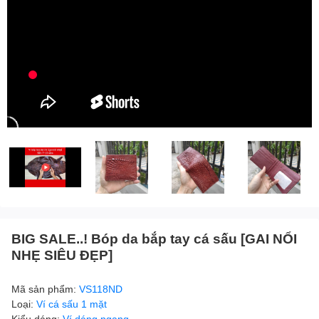
BIG SALE..! Bóp da bắp tay cá sấu [GAI NỔI
NHẸ SIÊU ĐẸP]
Mã sản phẩm:
VS118ND
Loại:
Ví cá sấu 1 mặt
Kiểu dáng:
Ví dáng ngang