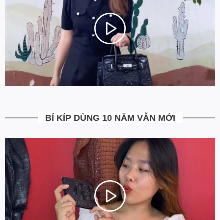
ĐỐI khi đặt hàng tại website www.Ovenis.vn!
4. Được kiểm tra hàng không?
Bạn được quyền kiểm tra sản phẩm khi thanh toán để tránh nhận
hàng không ưng ý. Ngoài ra Ovenis còn có chính sách đổi trả
trong vòng 7 ngày kể từ ngày nhận hàng
(Xem chi tiết)
.
5. Miễn Phí Giao Hàng không?
Toàn bộ các đơn hàng từ 500k đều được Ovenis hỗ trợ giao hàng
tận nhà miễn phí. Giá bạn thấy trên website là tất cả những gì
bạn phải trả. Tặng thêm khách cũ với ưu đãi riêng, free ship đơn
từ 0đ.
BÍ KÍP DÙNG 10 NĂM VẪN MỚI
6. Vì sao cam kết Giá Tốt Nhất?
Chúng tôi chọn cách tối ưu chi phí như không phân phối qua
trung gian, không cửa hàng để giảm chi phí vận hành (hàng sản
xuất từ xưởng đóng gói và vận chuyển trực tiếp tới tay người sử
dụng). Tập trung vào cải thiện chất lượng sản phẩm và nâng cao
dịch vụ chăm sóc khách hàng.