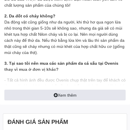
chất lượng sản phẩm của chúng tôi!
2. Da đốt có cháy không?
Da động vật cũng giống như da người, khi thử hơ qua ngọn lửa
nhỏ trong thời gian 5-10s sẽ không sao, nhưng da giả sẽ có mùi
khét tựa hợp chất Nilon cháy và bị co lại. Nên mọi người dùng
cách này để thử da. Nếu thử bằng lửa lớn và lâu thì sản phẩm da
thật cũng sẽ cháy nhưng có mùi khét của hợp chất hữu cơ (giống
mùi cháy của thịt).
3. Tại sao tôi nên mua các sản phẩm da cá sấu tại Ovenis
thay vì mua ở đơn vị khác?
- Tất cả hình ảnh đều được Ovenis chụp thật trên tay để khách có
được cái nhìn chính xác nhất về sản phẩm, tránh làm sai lệch tính
thực tế của sản phẩm
Xem thêm
- Ship tới không mua không sao
- Mua rồi vẫn đổi trả miễn phí
ĐÁNH GIÁ SẢN PHẨM
- Những trường hợp đổi trả bưu tá sẽ tới nhận hàng đổi trả trả