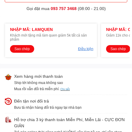
Gọi đặt mua
093 757 3468
(08:00 - 21:00)
NHẬP MÃ: LAMQUEN
NHẬP MÃ: O
Khách mới tặng mã làm quen giảm 5k tất cả sản
Giảm 11k cho đ
phẩm
Sao chép
Điều kiện
Sao chép
Xem hàng mới thanh toán
Ship tới không mua không sao
Mua rồi vẫn đổi trả miễn phí.
Chi tiết
Đến tận nơi đổi trả
Bưu tá nhận hàng đổi trả ngay tại nhà bạn
Hỗ trợ chia 3 kỳ thanh toán Miễn Phí, Miễn Lãi - CỰC ĐƠN
GIẢN