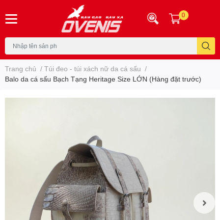
0
Trang chủ
/
Túi đeo - túi xách nữ da cá sấu
/
Balo da cá sấu Bạch Tạng Heritage Size LỚN (Hàng đặt trước)