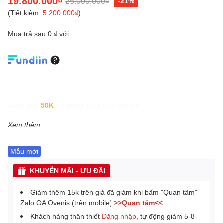
19.800.000₫
25.000.000₫
-21%
(Tiết kiệm:
5.200.000₫
)
Mua trả sau 0 ₫ với
Giảm đến
50K
khi thanh toán qua Fundiin.
Xem thêm
Mẫu mới
KHUYỄN MÃI - ƯU ĐÃI
Giảm thêm 15k trên giá đã giảm khi bấm "Quan tâm"
Zalo OA Ovenis (trên mobile)
>>Quan tâm<<
Khách hàng thân thiết
Đăng nhập
, tự động giảm 5-8-