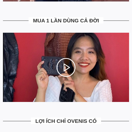
5. Miễn Phí Giao Hàng không?
Toàn bộ các đơn hàng từ 500k đều được Ovenis hỗ trợ giao hàng
tận nhà miễn phí. Giá bạn thấy trên website là tất cả những gì
MUA 1 LẦN DÙNG CẢ ĐỜI
bạn phải trả. Tặng thêm khách cũ với ưu đãi riêng, free ship đơn
từ 0đ.
6. Vì sao cam kết Giá Tốt Nhất?
Chúng tôi chọn cách tối ưu chi phí như không phân phối qua
trung gian, không cửa hàng để giảm chi phí vận hành (hàng sản
xuất từ xưởng đóng gói và vận chuyển trực tiếp tới tay người sử
dụng). Tập trung vào cải thiện chất lượng sản phẩm và nâng cao
dịch vụ chăm sóc khách hàng.
LỢI ÍCH CHỈ OVENIS CÓ